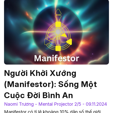
Người Khởi Xướng
(Manifestor): Sống Một
Cuộc Đời Bình An
Naomi Trương - Mental Projector 2/5 - 09.11.2024
Manifestor có tỉ lệ khoảng 10% dân số thế giới.