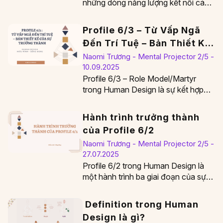
những dòng năng lượng kết nối các
Center thông qua Gate, tạo thành
cấu trúc…
Profile 6/3 – Từ Vấp Ngã
Đến Trí Tuệ – Bản Thiết Kế
Của Sự Trưởng Thành
Naomi Trương - Mental Projector 2/5 -
10.09.2025
Profile 6/3 – Role Model/Martyr
trong Human Design là sự kết hợp
độc đáo giữa trí tuệ của Line 6…
Hành trình trưởng thành
của Profile 6/2
Naomi Trương - Mental Projector 2/5 -
27.07.2025
Profile 6/2 trong Human Design là
một hành trình ba giai đoạn của sự
trưởng thành, từ thử sai đến…
Definition trong Human
Design là gì?