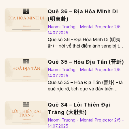
và mang tính tổ…
Quẻ 36 – Địa Hỏa Minh Di
(明夷卦)
Naomi Trương - Mental Projector 2/5 -
14.07.2025
Quẻ số 36 – Địa Hỏa Minh Di (明夷
卦) – nói về thời điểm ánh sáng bị tổn
thương, người…
Quẻ 35 – Hỏa Địa Tấn (晉卦)
Naomi Trương - Mental Projector 2/5 -
14.07.2025
Quẻ số 35 – Hỏa Địa Tấn (晉卦) – là
quẻ rực rỡ, tích cực và đầy triển
vọng, tượng…
Quẻ 34 – Lôi Thiên Đại
Tráng (大壯卦)
Naomi Trương - Mental Projector 2/5 -
14.07.2025