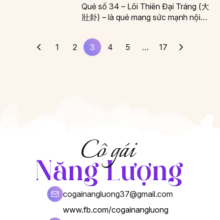
Quẻ số 34 – Lôi Thiên Đại Tráng (大
壯卦) – là quẻ mang sức mạnh nội
lực lớn, thời vận…
1
2
3
4
5
…
17
cogainangluong37@gmail.com
www.fb.com/cogainangluong