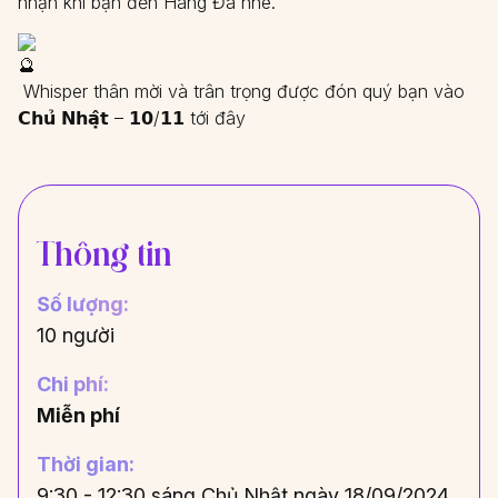
nhận khi bạn đến Hang Đá nhé.
Whisper thân mời và trân trọng được đón quý bạn vào
𝗖𝗵𝘂̉ 𝗡𝗵𝗮̣̂𝘁 – 𝟭𝟬/𝟭𝟭 tới đây
Thông tin
Số lượng:
10 người
Chi phí:
Miễn phí
Thời gian:
9:30 - 12:30 sáng Chủ Nhật ngày 18/09/2024