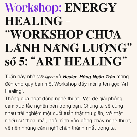
Workshop:
𝐄𝐍𝐄𝐑𝐆𝐘
𝐇𝐄𝐀𝐋𝐈𝐍𝐆 –
“𝐖𝐎𝐑𝐊𝐒𝐇𝐎𝐏 𝐂𝐇𝐔̛̃𝐀
𝐋𝐀̀𝐍𝐇 𝐍𝐀̆𝐍𝐆 𝐋𝐔̛𝐎̛̣𝐍𝐆”
𝐬𝐨̂́ 𝟓: “𝐀𝐑𝐓 𝐇𝐄𝐀𝐋𝐈𝐍𝐆”
Tuần này nhà 𝓦𝓱𝓲𝓼𝓹𝓮𝓻 và 𝙃𝙚𝙖𝙡𝙚𝙧. 𝙃𝙤̂̀𝙣𝙜 𝙉𝙜𝙖̂𝙣 𝙏𝙧𝙖̂̀𝙣 mang
đến cho quý bạn một Workshop đầy mới lạ tên gọi: “Art
Healing”.
Thông qua hoạt động nghệ thuật “𝐕𝐞̃” để giải phóng
cảm xúc tắc nghẽn bên trong bạn. Chúng ta sẽ cùng
nhau trải nghiệm một cuối tuần thật thư giãn, với thật
nhiều sự thoải mái, hoà mình vào dòng chảy nghệ thuật,
vẽ nên những cảm nghĩ chân thành nhất trong ta.