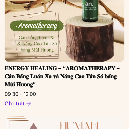
𝐄𝐍𝐄𝐑𝐆𝐘 𝐇𝐄𝐀𝐋𝐈𝐍𝐆 – “𝐀𝐑𝐎𝐌𝐀𝐓𝐇𝐄𝐑𝐀𝐏𝐘 –
𝐂𝐚̂𝐧 𝐁𝐚̆̀𝐧𝐠 𝐋𝐮𝐚̂𝐧 𝐗𝐚 𝐯𝐚̀ 𝐍𝐚̂𝐧𝐠 𝐂𝐚𝐨 𝐓𝐚̂̀𝐧 𝐒𝐨̂́ 𝐛𝐚̆̀𝐧𝐠
𝐌𝐮̀𝐢 𝐇𝐮̛𝐨̛𝐧𝐠”
09:30 - 12:00
Chi tiết