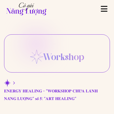
Workshop
𝐄𝐍𝐄𝐑𝐆𝐘 𝐇𝐄𝐀𝐋𝐈𝐍𝐆 - “𝐖𝐎𝐑𝐊𝐒𝐇𝐎𝐏 𝐂𝐇𝐔̛̃𝐀 𝐋𝐀̀𝐍𝐇
𝐍𝐀̆𝐍𝐆 𝐋𝐔̛𝐎̛̣𝐍𝐆” 𝐬𝐨̂́ 𝟓: “𝐀𝐑𝐓 𝐇𝐄𝐀𝐋𝐈𝐍𝐆”