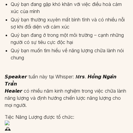
Quý bạn đang gặp khó khăn với việc điều hoà cảm
xúc của mình
Quý bạn thường xuyên mất bình tĩnh và có nhiều nỗi
sợ khi đối diện với cảm xúc
Quý bạn đang ở trong một môi trường – cạnh những
người có sự tiêu cực độc hại
Quý bạn muốn tìm hiểu về năng lượng chữa lành nói
chung
𝙎𝙥𝙚𝙖𝙠𝙚𝙧 tuần này tại Whisper: 𝑴𝙧𝙨. 𝙃𝙤̂̀𝙣𝙜 𝙉𝙜𝙖̂𝙣
𝙏𝙧𝙖̂̀𝙣
𝙃𝙚𝙖𝙡𝙚𝙧 có nhiều năm kinh nghiệm trong việc chữa lành
năng lượng và định hướng chiến lược năng lượng cho
mọi người.
Tiệc Năng Lượng được tổ chức: