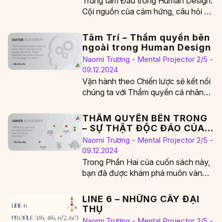
Trung tâm Đầu trong Human Design:
Cội nguồn của cảm hứng, câu hỏi và
áp lực tinh thần Trung tâm…
Tâm Trí – Thẩm quyền bên
ngoài trong Human Design
Naomi Trương - Mental Projector 2/5 -
09.12.2024
Vận hành theo Chiến lược sẽ kết nối
chúng ta với Thẩm quyền cá nhân
của mình. Khi chúng ta…
THẨM QUYỀN BÊN TRONG
– SỰ THẬT ĐỘC ĐÁO CỦA
CHÚNG TA
Naomi Trương - Mental Projector 2/5 -
09.12.2024
Trong Phần Hai của cuốn sách này,
bạn đã được khám phá muôn vàn
cách thức mà trí óc uyên…
LINE 6 – NHỮNG CÂY ĐẠI
THỤ
Naomi Trương - Mental Projector 2/5 -