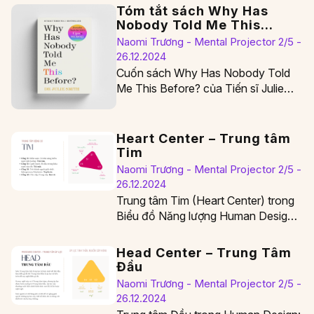
Tóm tắt sách Why Has
Nobody Told Me This
Before? của Dr. Julie Smith
Naomi Trương - Mental Projector 2/5 -
26.12.2024
Cuốn sách Why Has Nobody Told
Me This Before? của Tiến sĩ Julie
Smith là một hướng dẫn thiết thực…
Heart Center – Trung tâm
Tim
Naomi Trương - Mental Projector 2/5 -
26.12.2024
Trung tâm Tim (Heart Center) trong
Biểu đồ Năng lượng Human Design,
dù nhỏ bé và có vẻ ẩn mình,…
Head Center – Trung Tâm
Đầu
Naomi Trương - Mental Projector 2/5 -
26.12.2024