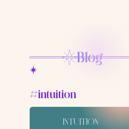
Blog
#intuition