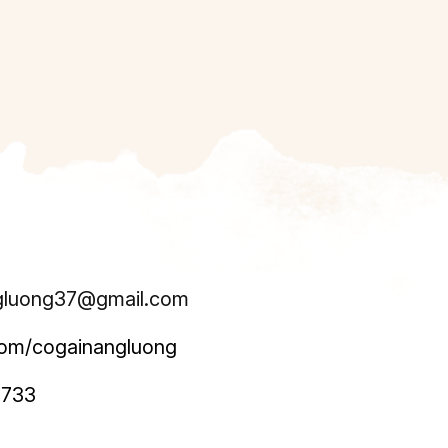
gluong37@gmail.com
om/cogainangluong
 733