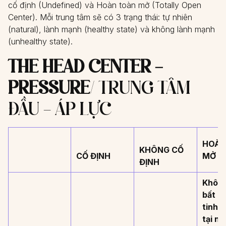
cố định (Undefined) và Hoàn toàn mở (Totally Open
Center). Mỗi trung tâm sẽ có 3 trạng thái: tự nhiên
(natural), lành mạnh (healthy state) và không lành mạnh
(unhealthy state).
THE HEAD CENTER –
PRESSURE
/ TRUNG TÂM
ĐẦU – ÁP LỰC
HOÀN
KHÔNG CỐ
CỐ ĐỊNH
MỞ
ĐỊNH
Không
bất k
tinh t
tại nà