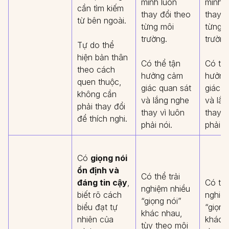
mình luôn
mình l
cần tìm kiếm
thay đổi theo
thay đ
từ bên ngoài.
từng môi
từng 
trường.
trường
Tự do thể
hiện bản thân
Có thể tận
Có thể
theo cách
hưởng cảm
hưởng
quen thuộc,
giác quan sát
giác q
không cần
và lắng nghe
và lắn
phải thay đổi
thay vì luôn
thay v
để thích nghi.
phải nói.
phải n
Có
giọng nói
ổn định và
Có thể trải
đáng tin cậy
,
Có thể
nghiệm nhiều
biết rõ cách
nghiệ
“giọng nói”
biểu đạt tự
“giọng
khác nhau,
nhiên của
khác 
tùy theo môi