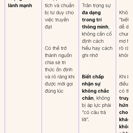
lành mạnh
tích và chuẩn
Trân trọng sự
bị tư duy cho
đa dạng
Không
việc truyền
trong trí
“biết
đạt
thông minh
,
dễ dà
không cần cố
chung 
định cách
mơ hồ
Có thể trở
hiểu hay cách
rõ rà
thành nguồn
ghi nhớ
không 
chia sẻ tri
thức ổn định
và rõ ràng khi
Biết chấp
Khi kh
được mời gọi
nhận sự
điều k
đúng lúc
không chắc
có thể
chắn
, không
truyề
bị áp lực phải
hứng t
“có câu trả
cho n
lời”.
khác
không