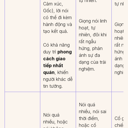
tự nhiên.
Cảm xúc,
tự nhi
Gốc), lời nói
có thể đi kèm
Giọng nói linh
hành động và
Giọng 
hoạt, tự
tạo kết quả.
hoạt, 
nhiên, đôi khi
nhiên,
rất ngẫu
Có khả năng
rất ng
hứng, phản
duy trì
phong
hứng,
ánh sự đa
cách giao
ánh s
dạng của trải
tiếp nhất
dạng c
nghiệm.
quán
, khiến
nghiệ
người khác dễ
tin tưởng.
Nói quá
nhiều, nói sai
Nói quá
thời điểm,
Cố gắ
nhiều, hoặc
hoặc cố
chiếm