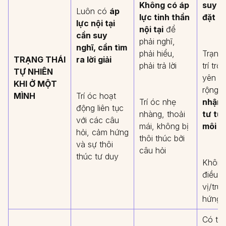
Không có áp
suy n
Luôn có
áp
lực tinh thần
đặt c
lực nội tại
nội tại
để
cần suy
phải nghĩ,
nghĩ, cần tìm
phải hiểu,
Trạng 
TRẠNG THÁI
ra lời giải
phải trả lời
trí trố
TỰ NHIÊN
yên bì
KHI Ở MỘT
rộng 
MÌNH
Trí óc hoạt
Trí óc nhẹ
nhận 
động liên tục
nhàng, thoải
tư tư
với các câu
mái, không bị
môi t
hỏi, cảm hứng
thôi thúc bởi
và sự thôi
câu hỏi
thúc tư duy
Không
điều gì
vị/tru
hứng
Có th