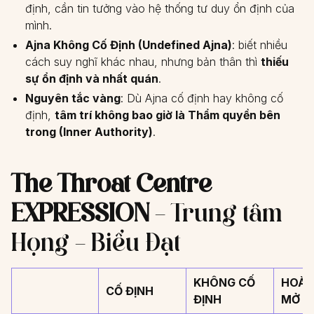
định, cần tin tưởng vào hệ thống tư duy ổn định của
mình.
Ajna Không Cố Định (Undefined Ajna)
: biết nhiều
cách suy nghĩ khác nhau, nhưng bản thân thì
thiếu
sự ổn định và nhất quán
.
Nguyên tắc vàng
: Dù Ajna cố định hay không cố
định,
tâm trí không bao giờ là Thẩm quyền bên
trong (Inner Authority)
.
The Throat Centre
EXPRESSION
– Trung tâm
Họng – Biểu Đạt
KHÔNG CỐ
HOÀN
CỐ ĐỊNH
ĐỊNH
MỞ