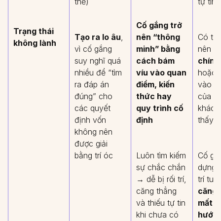
thể)
tự tin
Cố gắng trở
Trạng thái
Tạo ra lo âu
,
nên “thông
Có thể
không lành
vì cố gắng
minh” bằng
nên
h
suy nghĩ quá
cách bám
chính
nhiều để “tìm
víu vào quan
hoặc 
ra đáp án
điểm, kiến
vào ki
đúng” cho
thức hay
của n
các quyết
quy trình cố
khác 
định vốn
định
thấy 
không nên
được giải
bằng trí óc
Luôn tìm kiếm
Cố gắ
sự chắc chắn
dựng “
→ dễ bị rối trí,
trí tu
căng thẳng
căng 
và thiếu tự tin
mất p
khi chưa có
hướng