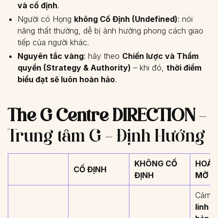
và cố định
.
Người có Họng
không Cố Định (Undefined)
: nói
năng thất thường, dễ bị ảnh hưởng phong cách giao
tiếp của người khác.
Nguyên tắc vàng
: hãy theo
Chiến lược và Thẩm
quyền (Strategy & Authority)
– khi đó,
thời điểm
biểu đạt sẽ luôn hoàn hảo
.
The G Centre DIRECTION
–
Trung tâm G – Định Hướng
KHÔNG CỐ
HOÀN
CỐ ĐỊNH
ĐỊNH
MỜ
Cảm 
linh h