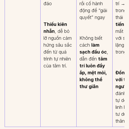
đáo
rồi cố hành
trí → 
động để “giải
trong 
quyết” ngay
thái
“
Thiếu kiên
tiếng 
nhẫn
, dễ bỏ
mất kế
lỡ nguồn cảm
Không biết
với sự
hứng sâu sắc
cách
làm
lặng b
đến từ quá
sạch đầu óc
,
trong
trình tự nhiên
dẫn đến
tâm
của tâm trí.
trí luôn đầy
ắp, mệt mỏi,
Đồng 
không thể
với tr
thư giãn
người
đánh 
tự do 
linh h
tư du
thân