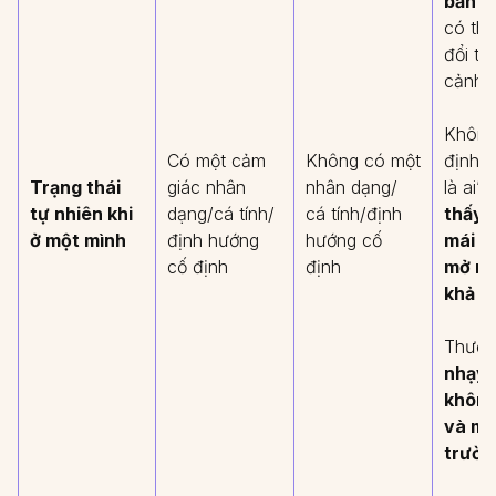
bản t
có thể
đổi tù
cảnh.
Không
Có một cảm
Không có một
định m
Trạng thái
giác nhân
nhân dạng/
là ai”,
tự nhiên khi
dạng/cá tính/
cá tính/định
thấy 
ở một mình
định hướng
hướng cố
mái t
cố định
định
mở ra
khả n
Thườn
nhạy 
không
và mô
trườn