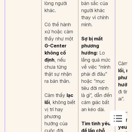
lòng người
bản sắc của
khác.
người khác
thay vì chính
Có thể hành
mình.
xử hoặc cảm
thấy như một
Sợ bị mất
G-Center
phương
không cố
hướng:
Lo
định
, nếu
lắng quá mức
Cảm t
chưa từng
về việc “mình
lối, m
thật sự nhận
phải đi đâu”
phươ
ra bản thân.
hoặc “mục
hướn
tiêu đời mình
đi tìm 
Cảm thấy
lạc
là gì”, dẫn đến
ai”.
lối
, không biết
cảm giác bất
vị trí hay
an kéo dài.
Bám c
phương
người,
hướng của
Tìm tình yêu
yêu h
cuộc đời.
để lấp chỗ