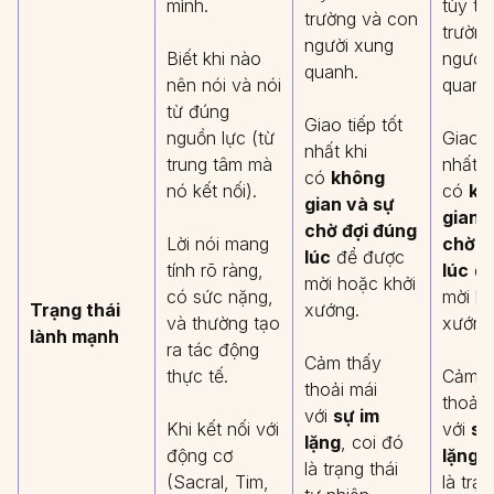
mình.
tùy th
trường và con
trườn
người xung
Biết khi nào
người
quanh.
nên nói và nói
quanh
từ đúng
Giao tiếp tốt
nguồn lực (từ
Giao t
nhất khi
trung tâm mà
nhất k
có
không
nó kết nối).
có
kh
gian và sự
gian 
chờ đợi đúng
Lời nói mang
chờ đ
lúc
để được
tính rõ ràng,
lúc
để
mời hoặc khởi
có sức nặng,
mời ho
Trạng thái
xướng.
và thường tạo
xướng
lành mạnh
ra tác động
Cảm thấy
thực tế.
Cảm t
thoải mái
thoải 
với
sự im
Khi kết nối với
với
sự
lặng
, coi đó
động cơ
lặng
,
là trạng thái
(Sacral, Tim,
là trạn