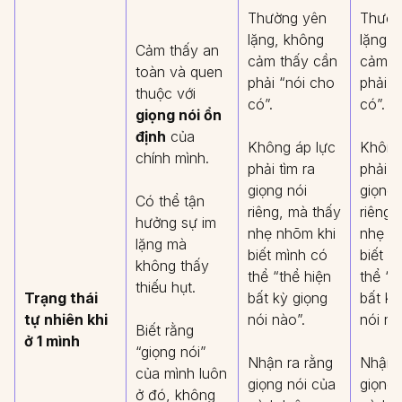
Thường yên
Thườn
lặng, không
lặng, 
Cảm thấy an
cảm thấy cần
cảm t
toàn và quen
phải “nói cho
phải “
thuộc với
có”.
có”.
giọng nói ổn
định
của
Không áp lực
Không
chính mình.
phải tìm ra
phải t
giọng nói
giọng 
Có thể tận
riêng, mà thấy
riêng,
hưởng sự im
nhẹ nhõm khi
nhẹ n
lặng mà
biết mình có
biết m
không thấy
thể “thể hiện
thể “t
thiếu hụt.
Trạng thái
bất kỳ giọng
bất kỳ
tự nhiên khi
nói nào”.
nói nà
Biết rằng
ở 1 mình
“giọng nói”
Nhận ra rằng
Nhận 
của mình luôn
giọng nói của
giọng 
ở đó, không