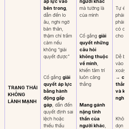
áp lực vào
người khác
bên trong
,
mà tưởng là
Tự ép
dẫn đến lo
của mình
phải h
âu, nghi ngờ
phải b
bản thân,
có câu
thậm chí trầm
Cố gắng
giải
cho m
cảm nếu
quyết những
không “giải
câu hỏi
quyết được”
không thuộc
Dễ bị
về mình
,
vào v
khiến tâm trí
xoáy 
Cố gắng
giải
luôn căng
→
că
quyết áp lực
thẳng
thẳng,
TRẠNG THÁI
bằng hành
và kh
KHÔNG
động gấp
nghỉ 
LÀNH MẠNH
gáp
, dẫn đến
Mang gánh
quyết định sai
nặng tinh
lệch hoặc
thần của
Không
thiếu thấu
người khác
,
dọn s