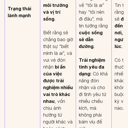
môi trường
về “tôi là ai”
Tin tư
Trạng thái
và vị trí
hay “tôi nên
rằng c
lành mạnh
sống
.
đi đâu”, mà
sẽ
đư
tin tưởng rằng
đến đ
Biết rằng sẽ
cuộc sống
nơi, 
chẳng bao giờ
sẽ dẫn
người
thật sự “biết
đường
.
lúc
.
mình là ai”, và
vui vẻ đón
Trải nghiệm
Có th
nhận
bí ẩn
tình yêu đa
thưởn
của việc
dạng:
Có khả
nhiều 
được trải
năng đón
khác 
nghiệm nhiều
nhận và cho
không 
vai trò khác
đi tình yêu từ
buộc 
nhau
, vốn
nhiều chiều
kỳ vai
chịu ảnh
kích, mà
nào.
hưởng từ
không phải
người khác và
bám víu để