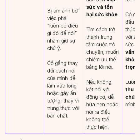
sức và tổn
Bị ám ảnh bởi
hại sức khỏe
.
Cố gắ
việc phải
đầu và
“luôn có điều
Tìm cách trở
thúc m
gì đó để nói”
thành trung
với sự
nhằm giữ sự
tâm cuộc trò
sức v
chú ý.
chuyện, muốn
vấn đ
chiếm ưu thế
khỏe 
Cố gắng thay
bằng lời nói.
trọng
đổi cách nói
của mình để
Nếu không
Luôn 
làm vừa lòng
kết nối với
thu h
hoặc gây ấn
động cơ, dễ
chú 
tượng, thay vì
hứa hẹn hoặc
mình.
trung thực với
nói ra điều
bản chất.
không thể
thực hiện.