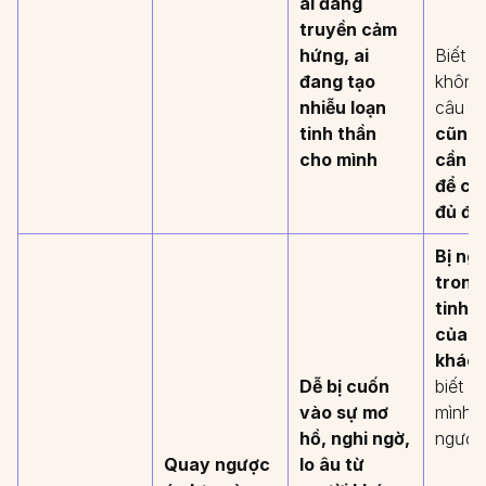
ai đang
truyền cảm
hứng, ai
Biết r
đang tạo
không
nhiễu loạn
câu tr
tinh thần
cũng 
cho mình
cần đi
để cả
đủ đầ
Bị ng
trong
tinh 
của n
khác
,
Dễ bị cuốn
biết đ
vào sự mơ
mình, 
hồ, nghi ngờ,
người
Quay ngược
lo âu từ