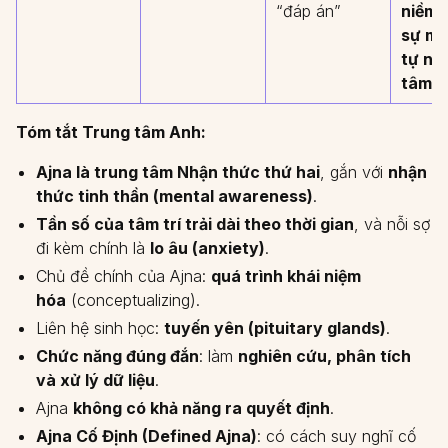
“đáp án”
niềm 
sự mở
tự nh
tâm tr
Tóm tắt Trung tâm Anh:
Ajna là trung tâm Nhận thức thứ hai
, gắn với
nhận
thức tinh thần (mental awareness)
.
Tần số của tâm trí trải dài theo thời gian
, và nỗi sợ
đi kèm chính là
lo âu (anxiety)
.
Chủ đề chính của Ajna:
quá trình khái niệm
hóa
(conceptualizing).
Liên hệ sinh học:
tuyến yên (pituitary glands)
.
Chức năng đúng đắn
: làm
nghiên cứu, phân tích
và xử lý dữ liệu
.
Ajna
không có khả năng ra quyết định
.
Ajna Cố Định (Defined Ajna)
: có cách suy nghĩ cố