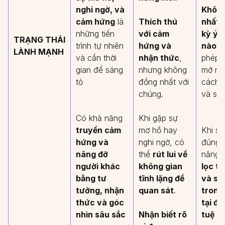
nghi ngờ, và
Khôn
cảm hứng
là
Thích thú
nhất v
những tiến
với cảm
kỳ ý 
TRẠNG THÁI
trình tự nhiên
hứng và
nào
→
LÀNH MẠNH
và cần thời
nhận thức
,
phép t
gian để sáng
nhưng không
mở rộ
tỏ
đồng nhất với
cách t
chúng.
và sá
Có khả năng
Khi gặp sự
truyền cảm
mơ hồ hay
Khi s
hứng và
nghi ngờ, có
đúng,
nâng đỡ
thể
rút lui về
năng
người khác
không gian
lọc tâ
bằng tư
tĩnh lặng để
và số
tưởng, nhận
quan sát
.
trong
thức và góc
tại đầ
nhìn sâu sắc
Nhận biết rõ
tuệ