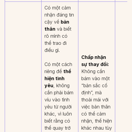
Có một cảm
nhận đáng tin
cậy về
bản
thân
và biết
rõ mình có
thể trao đi
điều gì.
Chấp nhận
Có một cách
sự thay đổi:
riêng để
thể
Không cần
hiện tình
bám vào một
yêu
, không
“bản sắc cố
cần phải bám
định”, mà
víu vào tình
thoải mái với
yêu từ người
việc bản thân
khác, vì luôn
có thể cảm
biết rằng có
nhận, thể hiện
thể quay trở
khác nhau tùy