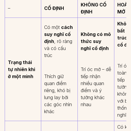
KHÔNG CỐ
HOÀN
–
CỐ ĐỊNH
ĐỊNH
MỞ
Không
Có một
cách
bất k
suy nghĩ cố
Không có mô
trúc 
định
, rõ ràng
thức suy
cố đị
và có cấu
nghĩ cố định
trúc
Trạng thái
Trí óc
tự nhiên khi
Trí óc mở – dễ
toàn c
ở một mình
Thích giữ
tiếp nhận
tiếp n
quan điểm
nhiều quan
tưởng
riêng, khó bị
điểm và ý
không
lung lay bởi
tưởng khác
với bấ
các góc nhìn
nhau
thống
khác
nghĩ 
Có kh