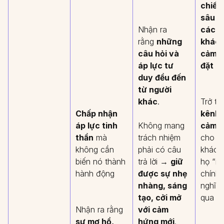
chiếu
sâu s
Nhận ra
cách 
rằng
những
khác 
câu hỏi và
cảm h
áp lực tư
đặt c
duy đều đến
từ người
khác
.
Trở th
Chấp nhận
kênh 
áp lực tinh
Không mang
cảm 
thần
mà
trách nhiệm
cho n
không cần
phải có câu
khác –
biến nó thành
trả lời →
giữ
họ “n
hành động
được sự nhẹ
chính 
nhàng, sáng
nghĩ 
tạo, cởi mở
qua b
Nhận ra rằng
với cảm
sự mơ hồ,
hứng mới
.