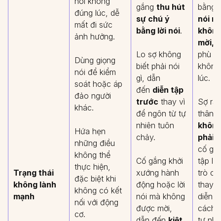
nói không
gắng
thu hút
bằng l
đúng lúc, dễ
sự chú ý
nói m
mất đi sức
bằng lời nói
.
không
ảnh hưởng.
mời,
k
Lo sợ không
phù h
Dùng giọng
biết phải nói
không
nói để kiểm
gì, dẫn
lúc.
soát hoặc áp
đến
diễn tập
đảo người
trước
thay vì
Sợ rằ
khác.
để ngôn từ tự
thân s
nhiên tuôn
không
Hứa hẹn
chảy.
phải n
những điều
cố gắn
không thể
Cố gắng khởi
tập lạ
thực hiện,
Trạng thái
xướng hành
trò c
đặc biệt khi
không lành
động hoặc lời
thay v
không có kết
mạnh
nói mà không
diễn r
nối với động
được mời,
cách t
cơ.
dẫn đến
kiệt
tự nhi