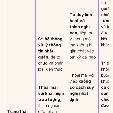
trở th
gương
Tư duy linh
chiếu
hoạt và
tưởn
thích nghi
và tru
cao
, tiếp thu
được 
Có
hệ thống
ý tưởng mới
kiểu t
xử lý thông
mà không bị
khác 
tin nhất
gắn chặt vào
quán
, dễ tổ
bất kỳ cái nào
chức và phân
Trí tuệ
loại kiến thức
không
Thoải mái với
buộc 
việc
không
khuôn
Thoải mái
có cách suy
có cái
với khái niệm
nghĩ nhất
sáng 
trừu tượng
,
định
chiều
thích nghiên
đáo
Trạng thái
cứu, phân