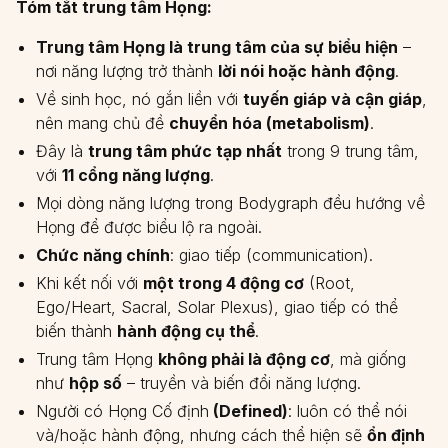
Tóm tắt trung tâm Họng:
Trung tâm Họng là trung tâm của sự biểu hiện
–
nơi năng lượng trở thành
lời nói hoặc hành động
.
Về sinh học, nó gắn liền với
tuyến giáp và cận giáp
,
nên mang chủ đề
chuyển hóa (metabolism)
.
Đây là
trung tâm phức tạp nhất
trong 9 trung tâm,
với
11 cổng năng lượng
.
Mọi dòng năng lượng trong Bodygraph đều hướng về
Họng để được biểu lộ ra ngoài.
Chức năng chính
: giao tiếp (communication).
Khi kết nối với
một trong 4 động cơ
(Root,
Ego/Heart, Sacral, Solar Plexus), giao tiếp có thể
biến thành
hành động cụ thể
.
Trung tâm Họng
không phải là động cơ
, mà giống
như
hộp số
– truyền và biến đổi năng lượng.
Người có Họng Cố định
(Defined)
: luôn có thể nói
và/hoặc hành động, nhưng cách thể hiện sẽ
ổn định