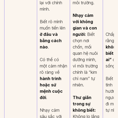
lại với chính
môi trường.
mình.
Nhạy cảm
Biết rõ mình
với không
muốn tiến lên
gian và con
ở đâu và
người:
Biết
Chấp 
bằng cách
chọn nơi
rằng
m
nào
.
chốn, mối
không
quan hệ nuôi
biết “
Có thể có
dưỡng mình,
ai”
để
một cảm nhận
vì môi trường
sống t
rõ ràng về
chính là “kim
hành trình
chỉ nam” tự
Biết đ
hoặc sứ
nhiên.
tình y
mệnh cuộc
hướng
đời
.
Thư giãn
người
trong sự
đi một
Nhạy cảm
không biết:
tự nhi
sâu sắc với
Không lo lắng