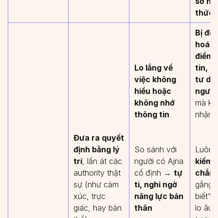
sở hữ
thức 
Bị điề
hoá b
điểm,
Lo lắng về
tin, 
việc không
tư du
hiểu hoặc
người
không nhớ
mà kh
thông tin
nhận 
Đưa ra quyết
định bằng lý
So sánh với
Luôn
trí
, lấn át các
người có Ajna
kiếm 
authority thật
cố định →
tự
chắn
,
sự (như cảm
ti, nghi ngờ
gắng “
xúc, trực
năng lực bản
biết”,
giác, hay bản
thân
lo âu 