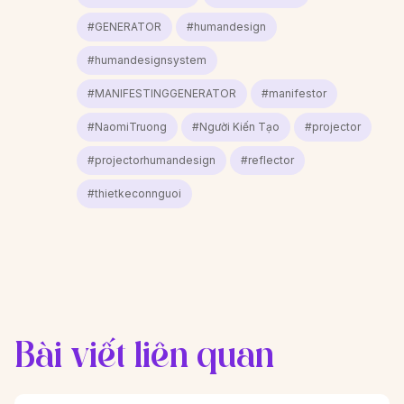
#GENERATOR
#humandesign
#humandesignsystem
#MANIFESTINGGENERATOR
#manifestor
#NaomiTruong
#Người Kiến Tạo
#projector
#projectorhumandesign
#reflector
#thietkeconnguoi
Bài viết liên quan