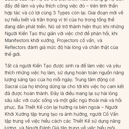
đấy để làm và yêu thích công việc đó – trên tinh thần
hợp tác và có lợi cùng 3 Types còn lại. Giai đoạn mới về
sự hiểu biết và trân trọng vị trí của họ trong tổng thể
đang dần phát triển. Nó sẽ trở thành hiện thực khi những
Người Kiến Tạo thư giãn với việc chờ để phản hồi, khi
Manifestors khởi xướng, Projectors cố vấn, và
Reflectors đánh giá mức độ hài lòng và chân thật của
thế giới.
Tất cả người Kiến Tạo được sinh ra để làm việc và yêu
thích những việc họ làm, sử dụng hoàn toàn nguồn năng
lượng sáng tạo của họ mỗi ngày. Trung tâm động cơ
Sacral của họ không dừng lại cho tới khi việc họ cam kết
đã được hoàn thành. Đây là điều mang lại sự hài lòng
sâu sắc với cuộc sống và một giấc ngủ thoải mái và hồi
phục. Ba Thiết Kế còn lại hướng ra bên ngoài – Người
Khởi Xướng tập trung tạo ra ảnh hưởng, người Cố Vấn
tập trung về việc hiểu cách các Thiết Kế sử dụng năng
lượng, và Người Đánh Giá tập trung về việc hiểu môi