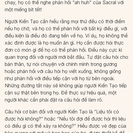
chay, họ có thể nghe phản hồi “ah huh” của Sacral với
một miếng bít tết!
Người Kiến Tạo cần hiểu rằng mọi thứ đều có thời điểm
nếu họ chờ, và họ có thể phản hồi với bất kỳ điều gì, với
điều kiện là điều đó đang tiến về họ. Ví dụ, họ không thể
xác định được là họ muốn ăn gì. Họ cần được hỏi thực
đơn có món gì để họ có thể phản hồi. Điều này cực kì
quan trọng đối với người mới bắt đầu. Tự đặt câu hỏi cho
bản thân, tự nói chuyện với chính mình trong gương
hoặc phản hồi với câu hỏi họ viết xuống, không giống
như phản hồi với điều tiếp cận với họ từ bên ngoài.
Những đường tắt này sẽ không giúp người Kiến Tạo tiếp
cận sự thật bên trong họ. Để thực sự hiệu quả, một
người khác cần phải đặt ra câu hỏi để làm rõ.
Câu hỏi cơ bản đối với người Kiến Tạo là “Liệu tôi có
được hỏi không?” hoặc “Nếu tôi đợi để được hỏi thì liệu
có điều gì có thể xảy ra không?” Hiểu được vẻ đẹp của
hào quang cởi mở và bao bọc của họ, được thiết kế để