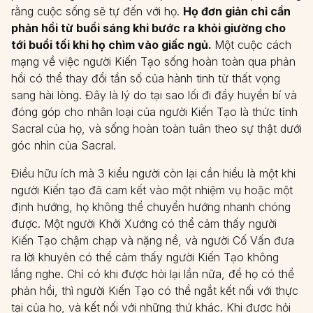
rằng cuộc sống sẽ tự đến với họ.
Họ đơn giản chỉ cần
phản hồi từ buổi sáng khi bước ra khỏi giường cho
tới buổi tối khi họ chìm vào giấc ngủ.
Một cuộc cách
mạng về việc người Kiến Tạo sống hoàn toàn qua phản
hồi có thể thay đổi tần số của hành tinh từ thất vọng
sang hài lòng. Đây là lý do tại sao lối đi đầy huyền bí và
đóng góp cho nhân loại của người Kiến Tạo là thức tỉnh
Sacral của họ, và sống hoàn toàn tuân theo sự thật dưới
góc nhìn của Sacral.
Điều hữu ích mà 3 kiểu người còn lại cần hiểu là một khi
người Kiến tạo đã cam kết vào một nhiệm vụ hoặc một
định hướng, họ không thể chuyển hướng nhanh chóng
được. Một người Khởi Xướng có thể cảm thấy người
Kiến Tạo chậm chạp và nặng nề, và người Cố Vấn đưa
ra lời khuyên có thể cảm thấy người Kiến Tạo không
lắng nghe. Chỉ có khi được hỏi lại lần nữa, để họ có thể
phản hồi, thì người Kiến Tạo có thể ngắt kết nối với thực
tại của họ, và kết nối với những thứ khác. Khi được hỏi