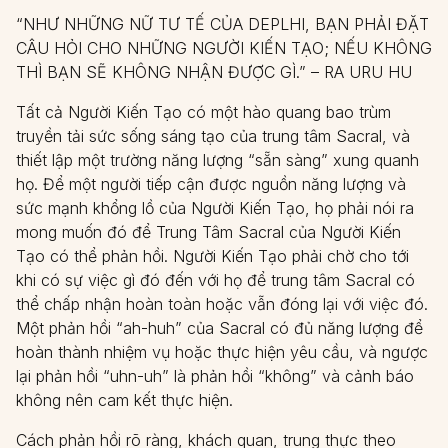
“NHƯ NHỮNG NỮ TƯ TẾ CỦA DEPLHI, BẠN PHẢI ĐẶT
CÂU HỎI CHO NHỮNG NGƯỜI KIẾN TẠO; NẾU KHÔNG
THÌ BẠN SẼ KHÔNG NHẬN ĐƯỢC GÌ.” – RA URU HU
Tất cả Người Kiến Tạo có một hào quang bao trùm
truyền tải sức sống sáng tạo của trung tâm Sacral, và
thiết lập một trường năng lượng “sẵn sàng” xung quanh
họ. Để một người tiếp cận được nguồn năng lượng và
sức mạnh khổng lồ của Người Kiến Tạo, họ phải nói ra
mong muốn đó để Trung Tâm Sacral của Người Kiến
Tạo có thể phản hồi. Người Kiến Tạo phải chờ cho tới
khi có sự việc gì đó đến với họ để trung tâm Sacral có
thể chấp nhận hoàn toàn hoặc vẫn đóng lại với việc đó.
Một phản hồi “ah-huh” của Sacral có đủ năng lượng để
hoàn thành nhiệm vụ hoặc thực hiện yêu cầu, và ngược
lại phản hồi “uhn-uh” là phản hồi “không” và cảnh báo
không nên cam kết thực hiện.
Cách phản hồi rõ ràng, khách quan, trung thực theo