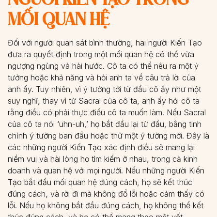
MỐI QUAN HỆ
Đối với người quan sát bình thường, hai người Kiến Tạo
đưa ra quyết định trong một mối quan hệ có thể vừa
ngượng ngùng và hài hước. Cô ta có thể nêu ra một ý
tưởng hoặc khả năng và hỏi anh ta về câu trả lời của
anh ấy. Tuy nhiên, vì ý tưởng tới từ đầu cô ấy như một
suy nghĩ, thay vì từ Sacral của cô ta, anh ấy hỏi cô ta
rằng điều có phải thực điều cô ta muốn làm. Nếu Sacral
của cô ta nói ‘uhn-uh,’ họ bắt đầu lại từ đầu, bằng tinh
chỉnh ý tưởng ban đầu hoặc thử một ý tưởng mới. Đây là
các những người Kiến Tạo xác định điều sẽ mang lại
niềm vui và hài lòng họ tìm kiếm ở nhau, trong cả kinh
doanh và quan hệ với mọi người. Nếu những người Kiến
Tạo bắt đầu mối quan hệ đúng cách, họ sẽ kết thúc
đúng cách, và rời đi mà không đổ lỗi hoặc cảm thấy có
lỗi. Nếu họ không bắt đầu đúng cách, họ không thể kết
thúc đúng cách, và họ có thể mang theo một vết