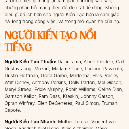
ra được điều gì mang lại cảm giác hài lòng sâu sắc,
nhưng phản hồi mang điều đó đến rất dễ dàng. Không
điều gì bổ ích hơn cho người Kiến Tạo hơn là cảm giác
hài lòng trong công việc, và trong mối quan hệ của họ.
NGƯỜI KIẾN TẠO NỔI
TIẾNG
Người Kiến Tạo Thuần:
Dalai Lama, Albert Einstein, Carl
Gustav Jung, Mozart, Madame Curie, Luciano Pavarotti,
Dustin Hoffman, Greta Garbo, Madonna, Elvis Presley,
Walt Disney, Anthony Perkins, Dolly Parton, Mel Gibson,
Meryl Streep, Eddie Murphy, Robin Williams, Celine Dian,
Garrison Keillor, Ram Dass, Kreskin, Johnny Carson,
Oprah Winfrey, Ellen DeGeneres, Paul Simon, Truman
Capote.
Người Kiến Tạo Nhanh:
Mother Teresa, Vincent van
Gogh, Friedrich Nietzsche, Alois Alzheimer, Marie