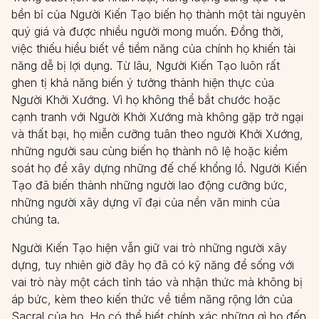
bền bỉ của Người Kiến Tạo biến họ thành một tài nguyên
quý giá và được nhiều người mong muốn. Đồng thời,
việc thiếu hiểu biết về tiềm năng của chính họ khiến tài
năng dễ bị lợi dụng. Từ lâu, Người Kiến Tạo luôn rất
ghen tị khả năng biến ý tưởng thành hiện thực của
Người Khởi Xướng. Vì họ không thể bắt chước hoặc
cạnh tranh với Người Khởi Xướng mà không gặp trở ngại
và thất bại, họ miễn cưỡng tuân theo người Khởi Xướng,
những người sau cùng biến họ thành nô lệ hoặc kiểm
soát họ để xây dựng những đế chế khổng lồ. Người Kiến
Tạo đã biến thành những người lao động cưỡng bức,
những người xây dựng vĩ đại của nền văn minh của
chúng ta.
Người Kiến Tạo hiện vẫn giữ vai trò những người xây
dựng, tuy nhiên giờ đây họ đã có kỹ năng để sống với
vai trò này một cách tỉnh táo và nhận thức mà không bị
áp bức, kèm theo kiến thức về tiềm năng rộng lớn của
Sacral của họ. Họ có thể biết chính xác những gì họ đến