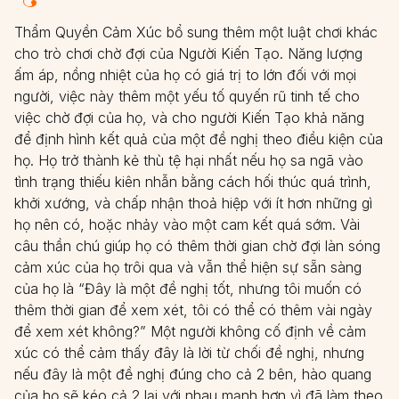
Thẩm Quyền Cảm Xúc bổ sung thêm một luật chơi khác
cho trò chơi chờ đợi của Người Kiến Tạo. Năng lượng
ấm áp, nồng nhiệt của họ có giá trị to lớn đối với mọi
người, việc này thêm một yếu tố quyến rũ tinh tế cho
việc chờ đợi của họ, và cho người Kiến Tạo khả năng
để định hình kết quả của một đề nghị theo điều kiện của
họ. Họ trở thành kẻ thù tệ hại nhất nếu họ sa ngã vào
tình trạng thiếu kiên nhẫn bằng cách hối thúc quá trình,
khởi xướng, và chấp nhận thoả hiệp với ít hơn những gì
họ nên có, hoặc nhảy vào một cam kết quá sớm. Vài
câu thần chú giúp họ có thêm thời gian chờ đợi làn sóng
cảm xúc của họ trôi qua và vẫn thể hiện sự sẵn sàng
của họ là “Đây là một đề nghị tốt, nhưng tôi muốn có
thêm thời gian để xem xét, tôi có thể có thêm vài ngày
để xem xét không?” Một người không cố định về cảm
xúc có thể cảm thấy đây là lời từ chối đề nghị, nhưng
nếu đây là một đề nghị đúng cho cả 2 bên, hào quang
của họ sẽ kéo cả 2 lại với nhau mạnh hơn vì đã làm theo