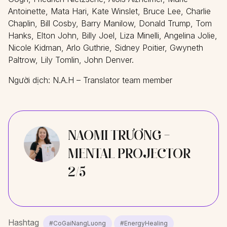
Antoinette, Mata Hari, Kate Winslet, Bruce Lee, Charlie
Chaplin, Bill Cosby, Barry Manilow, Donald Trump, Tom
Hanks, Elton John, Billy Joel, Liza Minelli, Angelina Jolie,
Nicole Kidman, Arlo Guthrie, Sidney Poitier, Gwyneth
Paltrow, Lily Tomlin, John Denver.
Người dịch: N.A.H – Translator team member
NAOMI TRƯƠNG -
MENTAL PROJECTOR
2/5
Hashtag
#CoGaiNangLuong
#EnergyHealing