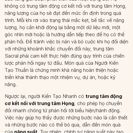
không có trung tâm động cơ kết nối với trung tâm Họng,
năng lượng của họ sẽ đạt đến mức ổn định trong quá
trình. Mỗi khi rơi vào trạng thái mắc kẹt, bế tắc về năng
lượng, họ cần khởi động lại bằng một dữ liệu mới, một
góc nhìn mới hoặc là hướng dẫn tiếp theo để họ có thể
phản hồi. Để tránh việc bị nản và bỏ cuộc khi họ đối diện
với những khoảnh khắc chuyển đổi này, trung tâm
Sacral phải cam kết thực hiện đúng quy trình của chiến
lược phản hồi ngay từ đầu. Món quà của Người Kiến
Tạo Thuần là chứng minh khả năng hoàn thiện hoặc
triển khai thành thạo một nhiệm vụ, dự án, hoặc kỹ
năng.
Ngược lại, người Kiến Tạo Nhanh có
trung tâm động
cơ kết nối với trung tâm Họng
, cho phép họ chuyển
đổi nhanh chóng từ phản hồi tới biểu hiện/hành động.
Việc này giúp họ thấy được những bước nào là cần thiết
và những bước nào có thể bỏ qua, dẫn đến món quà
của
năng suất
. Tuy nhiên, chính sự năng suất này tạo