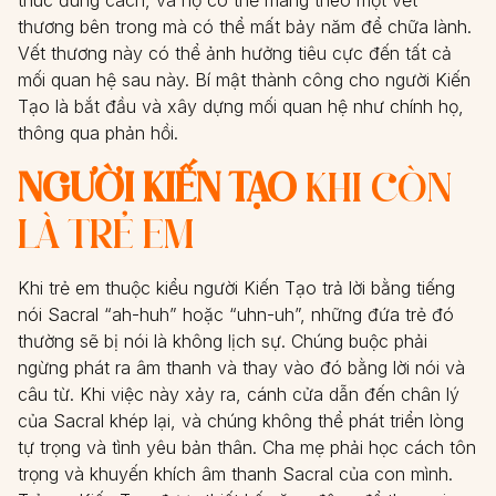
thương bên trong mà có thể mất bảy năm để chữa lành.
Vết thương này có thể ảnh hưởng tiêu cực đến tất cả
mối quan hệ sau này. Bí mật thành công cho người Kiến
Tạo là bắt đầu và xây dựng mối quan hệ như chính họ,
thông qua phản hồi.
NGƯỜI KIẾN TẠO
KHI CÒN
LÀ TRẺ EM
Khi trẻ em thuộc kiểu người Kiến Tạo trả lời bằng tiếng
nói Sacral “ah-huh” hoặc “uhn-uh”, những đứa trẻ đó
thường sẽ bị nói là không lịch sự. Chúng buộc phải
ngừng phát ra âm thanh và thay vào đó bằng lời nói và
câu từ. Khi việc này xảy ra, cánh cửa dẫn đến chân lý
của Sacral khép lại, và chúng không thể phát triển lòng
tự trọng và tình yêu bản thân. Cha mẹ phải học cách tôn
trọng và khuyến khích âm thanh Sacral của con mình.