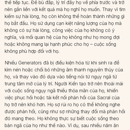
thể tiếp tục. Để bù đắp, lý trí đẩy họ về phía trước và trở
nên gắn liền với kết quả mà họ nghĩ họ muốn. Thay vì tìm
kiếm sự hài lòng, họ còn không thể hoàn thành những gì
họ bắt đầu. Họ sử dụng cạn kiệt năng lượng của họ mà
không có sự hài lòng, công việc của họ không có ý
nghĩa, và mối quan hệ của họ không như họ mong đợi
hoặc không mang lại hạnh phúc cho họ – cuộc sống
không phù hợp đối với họ.
Nhiều Generators đã bị điều kiện hóa từ khi sinh ra để
kìm nén hoặc chối bỏ những âm thanh nguyên thủy của
họ, và thay vào đó dựa vào tiếng nói từ ngụy ngã từ
trung tâm mở của lý trí. Người Kiến tạo trở nên thoải mái
với cuộc sống ngụy ngã thiếu thỏa mãn của họ, khiến
việc phục hồi hoặc tái kết nối phản hồi của Sacral của
họ trở nên khó hơn. Họ sợ rủi ro họ có thể không nghe
được phản hồi, cũng như sợ những thay đổi mà phản hồi
đó mang theo. Họ không thực sự biết cuộc sống theo
bản ngã của họ như thế nào. Ví dụ, sau nhiều năm ăn