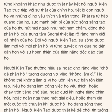
từng khoảnh khắc như được thiết này kết nối người Kiến
Tạo trực tiếp với sự thật của chính họ, tiết lộ con người
họ và những gì họ yêu thích và trân trọng. Phát ra từ hào
quang của họ, sức mạnh bền bỉ của sức sống sáng tạo
của họ thu hút mọi người như một nam châm, đồng thời
phản hồi của trung tâm Sacral thiết lập rõ ràng ranh giới
cá nhân của họ. Đối với người Kiến Tạo, sự sống được
làm mới với mỗi phản hồi vì từng quyết định đưa họ đến
gần hơn với sự hoàn thiện của tiềm năng độc đáo của
họ.
Người Kiến Tạo thường hiểu sai hoặc cho rằng việc “chờ
để phản hồi” tương đương với việc “không làm gì.” Họ
không thể không làm gì vì họ luôn liên tục bận rộn kiến
tạo. Nếu họ đang làm công việc họ yêu thích, hoặc
chạy trốn tiếng chó sủa, hoặc cười khi nghe tiếng chim
hót, hoặc ngân nga theo một giai điệu, hoặc tham gia
một cuộc trò chuyện khi được hỏi, họ đang sống theo
phản hồi. Người Kiến Tạo được thiết kế để chờ, tin tưởng