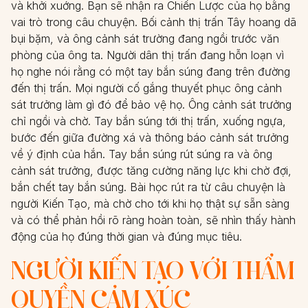
và khởi xuớng. Bạn sẽ nhận ra Chiến Lược của họ bằng
vai trò trong câu chuyện. Bối cảnh thị trấn Tây hoang dã
bụi bặm, và ông cảnh sát trường đang ngồi trước văn
phòng của ông ta. Người dân thị trấn đang hỗn loạn vì
họ nghe nói rằng có một tay bắn súng đang trên đường
đến thị trấn. Mọi người cố gắng thuyết phục ông cảnh
sát trưởng làm gì đó để bảo vệ họ. Ông cảnh sát trưởng
chỉ ngồi và chờ. Tay bắn súng tới thị trấn, xuống ngựa,
bước đến giữa đường xá và thông báo cảnh sát trưởng
về ý định của hắn. Tay bắn súng rút súng ra và ông
cảnh sát trưởng, được tăng cường năng lực khi chờ đợi,
bắn chết tay bắn súng. Bài học rút ra từ câu chuyện là
người Kiến Tạo, mà chờ cho tới khi họ thật sự sẵn sàng
và có thể phản hồi rõ ràng hoàn toàn, sẽ nhìn thấy hành
động của họ đúng thời gian và đúng mục tiêu.
NGƯỜI KIẾN TẠO VỚI THẨM
QUYỀN CẢM XÚC