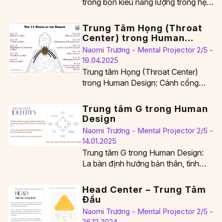
trong bốn kiểu năng lượng trong hệ
thống Human Design, mang theo…
Trung Tâm Họng (Throat
Center) trong Human
Design
Naomi Trương - Mental Projector 2/5 -
19.04.2025
Trung tâm Họng (Throat Center)
trong Human Design: Cánh cổng
biểu đạt sự thật và quyền năng cá
nhân Trung…
Trung tâm G trong Human
Design
Naomi Trương - Mental Projector 2/5 -
14.01.2025
Trung tâm G trong Human Design:
La bàn định hướng bản thân, tình
yêu và mục đích sống Trung tâm…
Head Center – Trung Tâm
Đầu
Naomi Trương - Mental Projector 2/5 -
26.12.2024