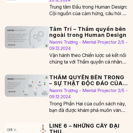
Trung tâm Đầu trong Human Design:
Cội nguồn của cảm hứng, câu hỏi và
áp lực tinh thần Trung tâm…
Tâm Trí – Thẩm quyền bên
ngoài trong Human Design
Naomi Trương - Mental Projector 2/5 -
09.12.2024
Vận hành theo Chiến lược sẽ kết nối
chúng ta với Thẩm quyền cá nhân
của mình. Khi chúng ta…
THẨM QUYỀN BÊN TRONG
– SỰ THẬT ĐỘC ĐÁO CỦA
CHÚNG TA
Naomi Trương - Mental Projector 2/5 -
09.12.2024
Trong Phần Hai của cuốn sách này,
bạn đã được khám phá muôn vàn
cách thức mà trí óc uyên…
LINE 6 – NHỮNG CÂY ĐẠI
THỤ