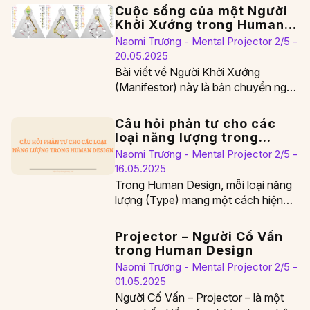
Cuộc sống của một Người
Khởi Xướng trong Human
Design
Naomi Trương - Mental Projector 2/5 -
20.05.2025
Bài viết về Người Khởi Xướng
(Manifestor) này là bản chuyển ngữ
tiếng Việt của bài gốc “Life as a
Human…
Câu hỏi phản tư cho các
loại năng lượng trong
Human Design
Naomi Trương - Mental Projector 2/5 -
16.05.2025
Trong Human Design, mỗi loại năng
lượng (Type) mang một cách hiện
diện và học hỏi khác nhau. Khi bạn…
Projector – Người Cố Vấn
trong Human Design
Naomi Trương - Mental Projector 2/5 -
01.05.2025
Người Cố Vấn – Projector – là một