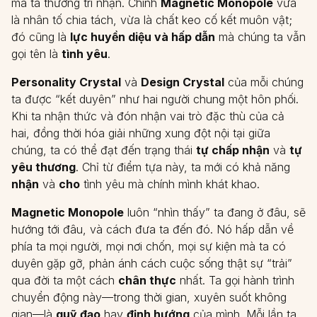
mà ta thường tri nhận. Chính
Magnetic Monopole
vừa
là nhân tố chia tách, vừa là chất keo cố kết muôn vật;
đó cũng là
lực huyền diệu và hấp dẫn
mà chúng ta vẫn
gọi tên là
tình yêu
.
Personality Crystal
và
Design Crystal
của mỗi chúng
ta được “kết duyên” như hai người chung một hôn phối.
Khi ta nhận thức và đón nhận vai trò đặc thù của cả
hai, đồng thời hóa giải những xung đột nội tại giữa
chúng, ta có thể đạt đến trạng thái
tự chấp nhận
và
tự
yêu thương
. Chỉ từ điểm tựa này, ta mới có khả năng
nhận
và
cho
tình yêu mà chính mình khát khao.
Magnetic Monopole
luôn “nhìn thấy” ta đang ở đâu, sẽ
hướng tới đâu, và cách đưa ta đến đó. Nó hấp dẫn về
phía ta mọi người, mọi nơi chốn, mọi sự kiện mà ta có
duyên gặp gỡ, phản ánh cách cuộc sống thật sự “trải”
qua đời ta một cách
chân thực
nhất. Ta gọi hành trình
chuyển động này—trong thời gian, xuyên suốt không
gian—là
quỹ đạo
hay
định hướng
của mình. Mỗi lần ta