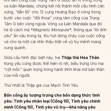
xa luân Mandala, chúng kết nối thành một cấu hình cân
xứng, “dẫn lối” cho 12 cung Hoàng Đạo ở vòng trong
bước vào cuộc “đối thoại” cùng tám cổng của Trung
Tâm G bên vòng ngoài. Vòng xa luân Mandala qua đó
hé lộ cách mà *
Magnetic Monopole
*, thông qua “lõi tình
yêu” ẩn sâu trong ta, thu hút dòng chảy của cuộc sống
và cho ta một cái nhìn thấu triệt về vũ trụ mênh mang
xung quanh.
Giữa cấu hình đặc biệt này, hai
Thập Giá Hóa Thân
trọng yếu cũng được thể hiện rõ rệt, biểu trưng cho hai
“cột mốc” quan trọng trong hành trình khai mở bản thân
của mỗi người.
Thứ nhất là Thập giá của Mạch Tình Yêu.
Bốn cổng ấy tượng trưng cho bốn dạng thức tình
yêu: Tình yêu nhân loại (Cổng 15), Tình yêu chính
mình (Cổng 10), Tình yêu vũ trụ—khả năng yêu