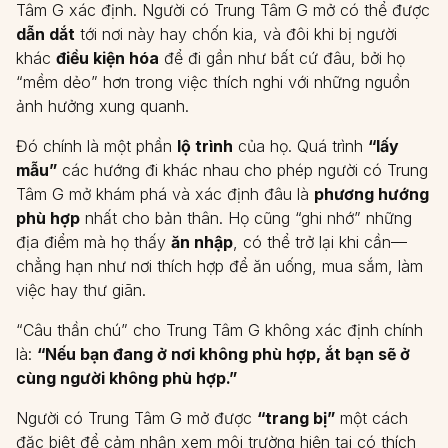
Tâm G xác định. Người có Trung Tâm G mở có thể được
dẫn dắt
tới nơi này hay chốn kia, và đôi khi bị người
khác
điều kiện hóa
để đi gần như bất cứ đâu, bởi họ
“mềm dẻo” hơn trong việc thích nghi với những nguồn
ảnh hưởng xung quanh.
Đó chính là một phần
lộ trình
của họ. Quá trình
“lấy
mẫu”
các hướng đi khác nhau cho phép người có Trung
Tâm G mở khám phá và xác định đâu là
phương hướng
phù hợp
nhất cho bản thân. Họ cũng “ghi nhớ” những
địa điểm mà họ thấy
ăn nhập
, có thể trở lại khi cần—
chẳng hạn như nơi thích hợp để ăn uống, mua sắm, làm
việc hay thư giãn.
“Câu thần chú” cho Trung Tâm G không xác định chính
là:
“Nếu bạn đang ở nơi không phù hợp, ắt bạn sẽ ở
cùng người không phù hợp.”
Người có Trung Tâm G mở được
“trang bị”
một cách
đặc biệt để cảm nhận xem môi trường hiện tại có thích