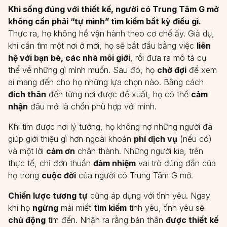
Khi sống đúng với thiết kế, người có Trung Tâm G mở
không cần phải “tự mình” tìm kiếm bất kỳ điều gì.
Thực ra, họ không hề vận hành theo cơ chế ấy. Giả dụ,
khi cần tìm một nơi ở mới, họ sẽ bắt đầu bằng việc
liên
hệ với bạn bè, các nhà môi giới
, rồi đưa ra mô tả cụ
thể về những gì mình muốn. Sau đó, họ
chờ đợi
để xem
ai mang đến cho họ những lựa chọn nào. Bằng cách
đích thân
đến từng nơi được đề xuất, họ có thể
cảm
nhận
đâu mới là chốn phù hợp với mình.
Khi tìm được nơi lý tưởng, họ không nợ những người đã
giúp giới thiệu gì hơn ngoài khoản
phí dịch vụ
(nếu có)
và một lời
cảm ơn
chân thành. Những người kia, trên
thực tế, chỉ đơn thuần
đảm nhiệm
vai trò đúng đắn của
họ trong
cuộc đời
của người có Trung Tâm G mở.
Chiến lược tương tự
cũng áp dụng với tình yêu. Ngay
khi họ
ngừng
mải miết
tìm kiếm
tình yêu, tình yêu sẽ
chủ động
tìm đến. Nhận ra rằng bản thân
được thiết kế