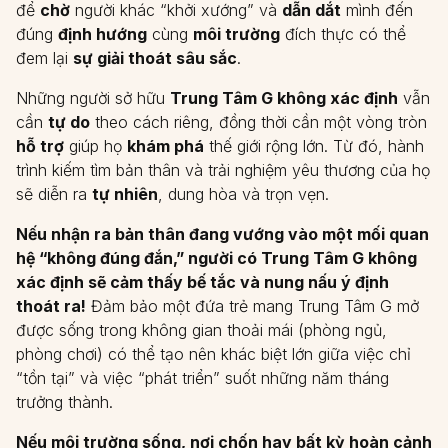
để
chờ
người khác “khởi xướng” và
dẫn dắt
mình đến
đúng
định hướng
cùng
môi trường
đích thực có thể
đem lại
sự giải thoát sâu sắc
.
Những người sở hữu
Trung Tâm G không xác định
vẫn
cần
tự do
theo cách riêng, đồng thời cần một vòng tròn
hỗ trợ
giúp họ
khám phá
thế giới rộng lớn. Từ đó, hành
trình kiếm tìm bản thân và trải nghiệm yêu thương của họ
sẽ diễn ra
tự nhiên
, dung hòa và trọn vẹn.
Nếu nhận ra bản thân đang vướng vào một mối quan
hệ “không đúng đắn,” người có Trung Tâm G không
xác định sẽ cảm thấy bế tắc và nung nấu ý định
thoát ra!
Đảm bảo một đứa trẻ mang Trung Tâm G mở
được sống trong không gian thoải mái (phòng ngủ,
phòng chơi) có thể tạo nên khác biệt lớn giữa việc chỉ
“tồn tại” và việc “phát triển” suốt những năm tháng
trưởng thành.
Nếu môi trường sống, nơi chốn hay bất kỳ hoàn cảnh