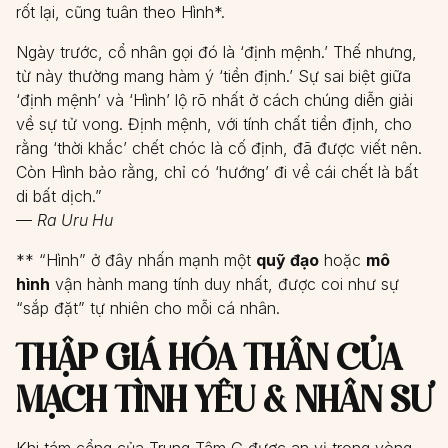
rốt lại, cũng tuân theo Hình*.
Ngày trước, cổ nhân gọi đó là ‘định mệnh.’ Thế nhưng,
từ này thường mang hàm ý ‘tiền định.’ Sự sai biệt giữa
‘định mệnh’ và ‘Hình’ lộ rõ nhất ở cách chúng diễn giải
về sự tử vong. Định mệnh, với tính chất tiền định, cho
rằng ‘thời khắc’ chết chóc là cố định, đã được viết nên.
Còn Hình bảo rằng, chỉ có ‘hướng’ đi về cái chết là bất
di bất dịch.”
—
Ra Uru Hu
** “Hình” ở đây nhấn mạnh một
quỹ đạo
hoặc
mô
hình
vận hành mang tính duy nhất, được coi như sự
“sắp đặt” tự nhiên cho mỗi cá nhân.
THẬP GIÁ HÓA THÂN CỦA
MẠCH TÌNH YÊU & NHÂN SƯ
Khi tám cổng của Trung Tâm G được an vị trong vòng