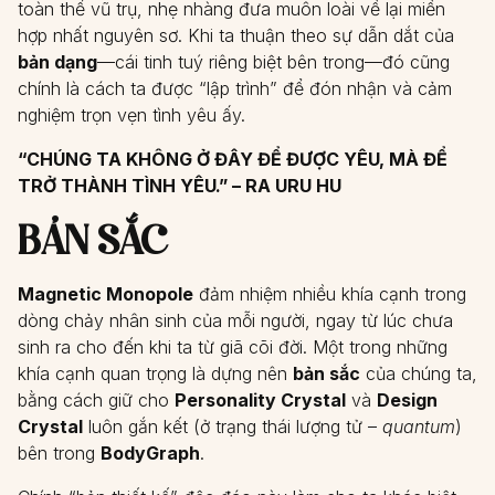
toàn thể vũ trụ, nhẹ nhàng đưa muôn loài về lại miền
hợp nhất nguyên sơ. Khi ta thuận theo sự dẫn dắt của
bản dạng
—cái tinh tuý riêng biệt bên trong—đó cũng
chính là cách ta được “lập trình” để đón nhận và cảm
nghiệm trọn vẹn tình yêu ấy.
“CHÚNG TA KHÔNG Ở ĐÂY ĐỂ ĐƯỢC YÊU, MÀ ĐỂ
TRỞ THÀNH TÌNH YÊU.” – RA URU HU
BẢN SẮC
Magnetic Monopole
đảm nhiệm nhiều khía cạnh trong
dòng chảy nhân sinh của mỗi người, ngay từ lúc chưa
sinh ra cho đến khi ta từ giã cõi đời. Một trong những
khía cạnh quan trọng là dựng nên
bản sắc
của chúng ta,
bằng cách giữ cho
Personality Crystal
và
Design
Crystal
luôn gắn kết (ở trạng thái lượng tử –
quantum
)
bên trong
BodyGraph
.