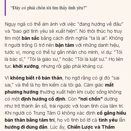
“Đây có phải chốn tôi tìm thấy tình yêu?”
Ngụy ngã có thể ám ảnh với việc “đang hướng về đâu”
và “bao giờ tình yêu sẽ xuất hiện”. Nó thôi thúc họ truy
tìm một
bản sắc
bằng cách định nghĩa “ta là ai”. Không
ít người trống G trở nên
bận tâm
với những danh hiệu,
tước vị, mong có thể tự gắn nhãn cho mình, ví dụ: “Tôi
là bác sĩ,” “Tôi là giáo sư,” hoặc “Tôi là luật sư.” Họ liên
tục
khởi xướng
, nhưng rồi gặp phải kháng cự.
Vì
không biết rõ bản thân
, họ ngỡ rằng có gì đó “sai
sai,” và thế là họ tìm kiếm cái tôi giả. Cảm giác
mất
phương hướng
thường xuất hiện khi cuộc sống không
có một
định hướng cố định
. Còn
“nơi chốn”
dường
như trở thành ẩn số, trái ngược với toan tính của tâm trí.
Khi người có Trung Tâm G không xác định
cố gắng hiểu
bản thân bằng tâm trí
, họ vô tình bỏ lỡ cả
tình yêu
lẫn
hướng đi đúng đắn
. Lúc ấy,
Chiến Lược và Thẩm