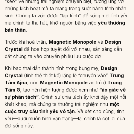
“kéo” về những trải nghiệm chuyên biệt, tương ứng với
những kích hoạt mà ta mang trong suốt hành trình nhân
sinh. Chúng ta vốn được “lập trình” để sống một tình yêu
mà chính ta thu hút, khởi nguồn bằng việc
yêu thương
bản thân
.
Trước khi hoá thân,
Magnetic Monopole
và
Design
Crystal
đã hoà hợp tuyệt đối với nhau, sẵn sàng dẫn
dắt chúng ta vào chuyến phiêu lưu cuộc đời.
Khi bào thai dần thành hình trong bụng mẹ,
Design
Crystal
(tinh thể thiết kế) lặng lẽ “chuyển vào”
Trung
Tâm Ajna
, còn
Magnetic Monopole
an trú ở
Trung
Tâm G
, tạo nên hiện tượng được xem như
“ảo giác về
sự phân tách”
. Chính sự chia tách ấy khơi dậy một nỗi
khát khao, mà chúng ta thường trải nghiệm như
một
cuộc truy cầu tình yêu vô tận
. Và xét cho cùng, tình
yêu—dưới muôn hình vạn trạng—lại chính là cốt lõi của
đời sống này.