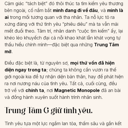
Cảm giác “tách biệt” đó thôi thúc ta tìm kiếm yêu thương
bên ngoài, cố nắm bắt
mình đang đi về đâu
, và
mình là
ai
trong mối tương quan với tha nhân. Ta nỗ lực tỏ ra
xứng đáng với thứ tình yêu “phiêu diêu” mà ta vẫn mải
miết đuổi theo. Tâm trí, nhân danh “cuộc tìm kiếm” ấy, lại
khéo léo khuyếch đại cả nỗi khao khát lẫn khát vọng tự
thấu hiểu chính mình—đặc biệt qua những
Trung Tâm
mở
.
Điều đặc biệt là, từ nguyên sơ,
mọi thứ vốn đã hiện
diện ngay trong ta
; chúng ta không cần vươn ra thế
giới ngoài kia để tự nhận diện bản thân, hay để phát hiện
ra nơi nương náu của tình yêu. Tất cả, cuối cùng, đều
trở về với
chính ta
, nơi
Magnetic Monopole
đã an bài
và đồng hành xuyên suốt hành trình nhân sinh.
Trung Tâm G giữ tình yêu.
Tình yêu tựa một lực ngầm lan tỏa, thấm sâu và gắn kết