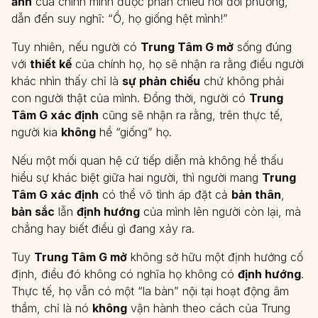
ảnh
của chính mình được phản chiếu nơi đối phương,
dẫn đến suy nghĩ: “Ồ, họ giống hệt mình!”
Tuy nhiên, nếu người có
Trung Tâm G mở
sống đúng
với
thiết kế
của chính họ, họ sẽ nhận ra rằng điều người
khác nhìn thấy chỉ là
sự phản chiếu
chứ không phải
con người thật của mình. Đồng thời, người có
Trung
Tâm G xác định
cũng sẽ nhận ra rằng, trên thực tế,
người kia
không
hề “giống” họ.
Nếu một mối quan hệ cứ tiếp diễn mà không hề thấu
hiểu sự khác biệt giữa hai người, thì người mang
Trung
Tâm G xác định
có thể vô tình áp đặt cả
bản thân
,
bản sắc
lẫn
định hướng
của mình lên người còn lại, mà
chẳng hay biết điều gì đang xảy ra.
Tuy
Trung Tâm G mở
không sở hữu một định hướng cố
định, điều đó không có nghĩa họ không có
định hướng
.
Thực tế, họ vẫn có một “la bàn” nội tại hoạt động âm
thầm, chỉ là nó
không
vận hành theo cách của Trung