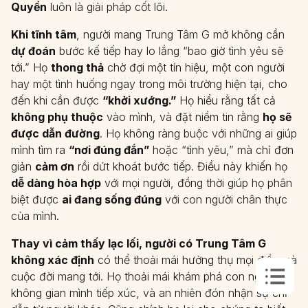
Quyền
luôn là giải pháp cốt lõi.
Khi tĩnh tâm
, người mang Trung Tâm G mở không cần
dự đoán
bước kế tiếp hay lo lắng “bao giờ tình yêu sẽ
tới.” Họ
thong thả
chờ đợi một tín hiệu, một con người
hay một tình huống ngay trong môi trường hiện tại, cho
đến khi cần được
“khởi xướng.”
Họ hiểu rằng tất cả
không phụ thuộc
vào mình, và đặt niềm tin rằng
họ sẽ
được dẫn đường
. Họ không ràng buộc với những ai giúp
mình tìm ra
“nơi đúng đắn”
hoặc “tình yêu,” mà chỉ đơn
giản
cảm ơn
rồi dứt khoát bước tiếp. Điều này khiến họ
dễ dàng hòa hợp
với mọi người, đồng thời giúp họ phân
biệt được
ai đang sống đúng
với con người chân thực
của mình.
Thay vì cảm thấy lạc lối, người có Trung Tâm G
không xác định
có thể thoải mái hưởng thụ mọi điều mà
cuộc đời mang tới. Họ thoải mái khám phá con người và
không gian mình tiếp xúc, và an nhiên đón nhận sự chỉ