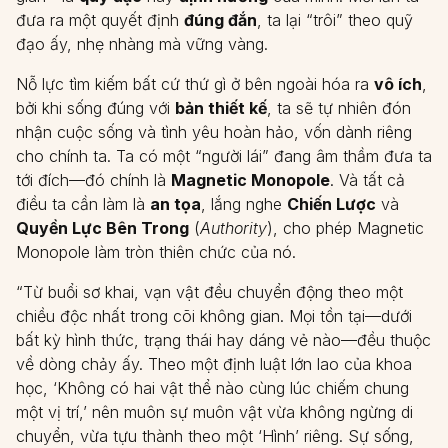
đưa ra một quyết định
đúng đắn
, ta lại “trôi” theo quỹ
đạo ấy, nhẹ nhàng mà vững vàng.
Nỗ lực tìm kiếm bất cứ thứ gì ở bên ngoài hóa ra
vô ích
,
bởi khi sống đúng với
bản thiết kế
, ta sẽ tự nhiên đón
nhận cuộc sống và tình yêu hoàn hảo, vốn dành riêng
cho chính ta. Ta có một “người lái” đang âm thầm đưa ta
tới đích—đó chính là
Magnetic Monopole
. Và tất cả
điều ta cần làm là
an tọa
, lắng nghe
Chiến Lược
và
Quyền Lực Bên Trong
(
Authority
), cho phép Magnetic
Monopole làm tròn thiên chức của nó.
“Từ buổi sơ khai, vạn vật đều chuyển động theo một
chiều độc nhất trong cõi không gian. Mọi tồn tại—dưới
bất kỳ hình thức, trạng thái hay dáng vẻ nào—đều thuộc
về dòng chảy ấy. Theo một định luật lớn lao của khoa
học, ‘Không có hai vật thể nào cùng lúc chiếm chung
một vị trí,’ nên muôn sự muôn vật vừa không ngừng di
chuyển, vừa tựu thành theo một ‘Hình’ riêng. Sự sống,