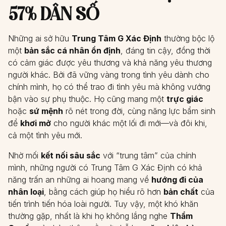
57% DÂN SỐ
Những ai sở hữu
Trung Tâm G Xác Định
thường bộc lộ
một
bản sắc cá nhân ổn định
, đáng tin cậy, đồng thời
có cảm giác được yêu thương và khả năng yêu thương
người khác. Bởi đã vững vàng trong tình yêu dành cho
chính mình, họ có thể trao đi tình yêu mà không vướng
bận vào sự phụ thuộc. Họ cũng mang một
trực giác
hoặc
sứ mệnh
rõ nét trong đời, cùng năng lực bẩm sinh
để
khơi mở
cho người khác một lối đi mới—và đôi khi,
cả một tình yêu mới.
Nhờ mối
kết nối sâu sắc
với “trung tâm” của chính
mình, những người có Trung Tâm G Xác Định có khả
năng trấn an những ai hoang mang về
hướng đi của
nhân loại
, bằng cách giúp họ hiểu rõ hơn
bản chất
của
tiến trình tiến hóa loài người. Tuy vậy, một khó khăn
thường gặp, nhất là khi họ không lắng nghe
Thẩm