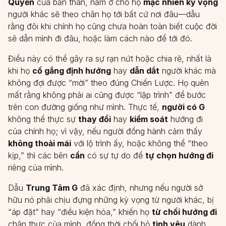
Quyền
của bản thân, nằm ở chỗ họ
mặc nhiên kỳ vọng
người khác sẽ theo chân họ tới bất cứ nơi đâu—dẫu
rằng đôi khi chính họ cũng chưa hoàn toàn biết cuộc đời
sẽ dẫn mình đi đâu, hoặc làm cách nào để tới đó.
Điều này có thể gây ra sự rạn nứt hoặc chia rẽ, nhất là
khi họ
cố gắng định hướng
hay
dẫn dắt
người khác mà
không đợi được “mời” theo đúng Chiến Lược. Họ quên
mất rằng không phải ai cũng được “lập trình” để bước
trên con đường giống như mình. Thực tế,
người có G
không thể thực sự
thay đổi
hay
kiểm soát
hướng đi
của chính họ; vì vậy, nếu người đồng hành cảm thấy
không thoải mái
với lộ trình ấy, hoặc không thể “theo
kịp,” thì các bên
cần
có sự tự do để
tự chọn hướng đi
riêng của mình.
Dẫu
Trung Tâm G
đã xác định, nhưng nếu người sở
hữu nó phải chịu đựng những kỳ vọng từ người khác, bị
“áp đặt” hay “điều kiện hóa,” khiến họ
từ chối hướng đi
chân thực của mình, đồng thời chối bỏ
tình yêu
dành