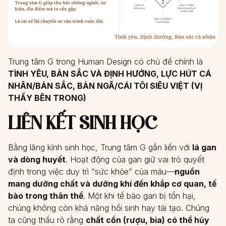
Trung tâm G trong Human Design có chủ đề chính là
TÌNH YÊU, BẢN SẮC VÀ ĐỊNH HƯỚNG, LỰC HÚT CÁ
NHÂN/BẢN SẮC, BẢN NGÃ/CÁI TÔI SIÊU VIỆT (VỊ
THẦY BÊN TRONG)
LIÊN KẾT SINH HỌC
Bằng lăng kính sinh học, Trung tâm G gắn liền với
lá gan
và dòng huyết
. Hoạt động của gan giữ vai trò quyết
định trong việc duy trì “sức khỏe” của máu—
nguồn
mang dưỡng chất và dưỡng khí đến khắp cơ quan, tế
bào trong thân thể
. Một khi tế bào gan bị tổn hại,
chúng không còn khả năng hồi sinh hay tái tạo. Chúng
ta cũng thấu rõ rằng
chất cồn (rượu, bia) có thể hủy