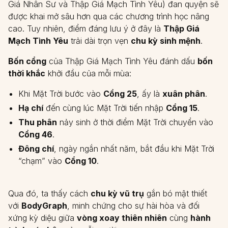
Giá Nhân Sư và Thập Giá Mạch Tình Yêu) đan quyện sẽ
được khai mở sâu hơn qua các chương trình học nâng
cao. Tuy nhiên, điểm đáng lưu ý ở đây là
Thập Giá
Mạch Tình Yêu
trải dài trọn vẹn
chu kỳ sinh mệnh
.
Bốn cổng
của Thập Giá Mạch Tình Yêu đánh dấu
bốn
thời khắc
khởi đầu của mỗi mùa:
Khi Mặt Trời bước vào
Cổng 25
, ấy là
xuân phân
.
Hạ chí
đến cùng lúc Mặt Trời tiến nhập
Cổng 15
.
Thu phân
nảy sinh ở thời điểm Mặt Trời chuyển vào
Cổng 46
.
Đông chí
, ngày ngắn nhất năm, bắt đầu khi Mặt Trời
“chạm” vào
Cổng 10
.
Qua đó, ta thấy cách
chu kỳ vũ trụ
gắn bó mật thiết
với
BodyGraph
, minh chứng cho sự hài hòa và đối
xứng kỳ diệu giữa
vòng xoay thiên nhiên
cùng
hành