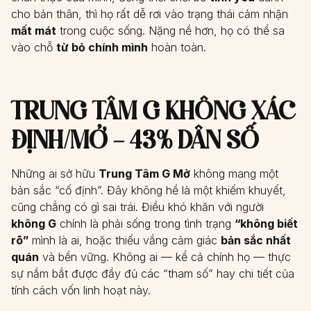
cho bản thân, thì họ rất dễ rơi vào trạng thái cảm nhận
mất mát
trong cuộc sống. Nặng nề hơn, họ có thể sa
vào chỗ
từ bỏ chính mình
hoàn toàn.
TRUNG TÂM G KHÔNG XÁC
ĐỊNH/MỞ – 43% DÂN SỐ
Những ai sở hữu
Trung Tâm G Mở
không mang một
bản sắc “cố định”. Đây không hề là một khiếm khuyết,
cũng chẳng có gì sai trái. Điều khó khăn với người
không G
chính là phải sống trong tình trạng
“không biết
rõ”
mình là ai, hoặc thiếu vắng cảm giác
bản sắc nhất
quán
và bền vững. Không ai — kể cả chính họ — thực
sự nắm bắt được đầy đủ các “tham số” hay chi tiết của
tính cách vốn linh hoạt này.