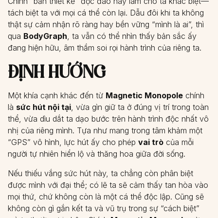
Chính “bản thiết kế” độc đáo này làm cho ta khác biệt—
tách biệt ta với mọi cá thể còn lại. Dẫu đôi khi ta không
thật sự cảm nhận rõ ràng hay bền vững “mình là ai”, thì
qua
BodyGraph
, ta vẫn có thể nhìn thấy bản sắc ấy
đang hiện hữu, âm thầm soi rọi hành trình của riêng ta.
ĐỊNH HƯỚNG
Một khía cạnh khác đến từ
Magnetic Monopole
chính
là
sức hút nội tại
, vừa gìn giữ ta ở đúng vị trí trong toàn
thể, vừa dìu dắt ta dạo bước trên hành trình độc nhất vô
nhị của riêng mình. Tựa như mang trong tâm khảm một
“GPS” vô hình, lực hút ấy cho phép
vai trò
của mỗi
người tự nhiên hiển lộ và thăng hoa giữa đời sống.
Nếu thiếu vắng sức hút này, ta chẳng còn phân biệt
được mình với đại thể; có lẽ ta sẽ cảm thấy tan hòa vào
mọi thứ, chứ không còn là một cá thể độc lập. Cũng sẽ
không còn gì gắn kết ta và vũ trụ trong sự “cách biệt”