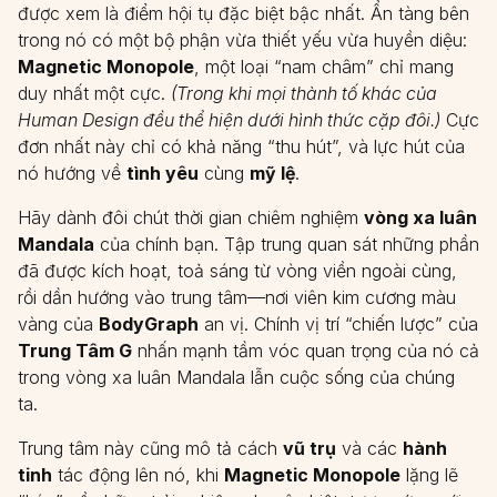
được xem là điểm hội tụ đặc biệt bậc nhất. Ẩn tàng bên
trong nó có một bộ phận vừa thiết yếu vừa huyền diệu:
Magnetic Monopole
, một loại “nam châm” chỉ mang
duy nhất một cực.
(Trong khi mọi thành tố khác của
Human Design đều thể hiện dưới hình thức cặp đôi.)
Cực
đơn nhất này chỉ có khả năng “thu hút”, và lực hút của
nó hướng về
tình yêu
cùng
mỹ lệ
.
Hãy dành đôi chút thời gian chiêm nghiệm
vòng xa luân
Mandala
của chính bạn. Tập trung quan sát những phần
đã được kích hoạt, toả sáng từ vòng viền ngoài cùng,
rồi dần hướng vào trung tâm—nơi viên kim cương màu
vàng của
BodyGraph
an vị. Chính vị trí “chiến lược” của
Trung Tâm G
nhấn mạnh tầm vóc quan trọng của nó cả
trong vòng xa luân Mandala lẫn cuộc sống của chúng
ta.
Trung tâm này cũng mô tả cách
vũ trụ
và các
hành
tinh
tác động lên nó, khi
Magnetic Monopole
lặng lẽ