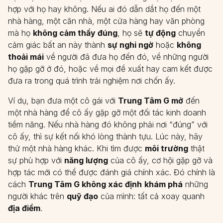
hợp với họ hay không. Nếu ai đó dẫn dắt họ đến một
nhà hàng, một căn nhà, một cửa hàng hay văn phòng
mà họ
không cảm thấy đúng
, họ sẽ
tự động
chuyển
cảm giác bất an này thành
sự nghi ngờ
hoặc
không
thoải mái
về người đã đưa họ đến đó, về những người
họ gặp gỡ ở đó, hoặc về mọi đề xuất hay cam kết được
đưa ra trong quá trình trải nghiệm nơi chốn ấy.
Ví dụ, bạn đưa một cô gái với
Trung Tâm G mở
đến
một nhà hàng để cô ấy gặp gỡ một đối tác kinh doanh
tiềm năng. Nếu nhà hàng đó không phải nơi “đúng” với
cô ấy, thì sự kết nối khó lòng thành tựu. Lúc này, hãy
thử một nhà hàng khác. Khi tìm được
môi trường
thật
sự phù hợp với
năng lượng
của cô ấy, cơ hội gặp gỡ và
hợp tác mới có thể được đánh giá chính xác. Đó chính là
cách
Trung Tâm G không xác định
khám phá
những
người khác trên
quỹ đạo
của mình: tất cả xoay quanh
địa điểm
.