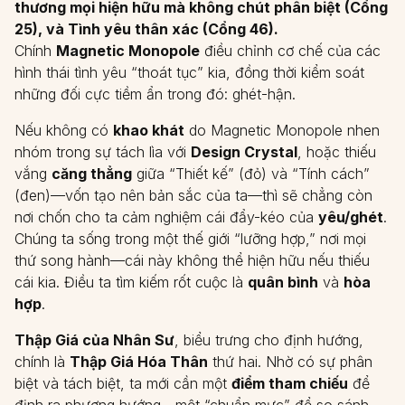
thương mọi hiện hữu mà không chút phân biệt (Cổng
25), và Tình yêu thân xác (Cổng 46).
Chính
Magnetic Monopole
điều chỉnh cơ chế của các
hình thái tình yêu “thoát tục” kia, đồng thời kiểm soát
những đối cực tiềm ẩn trong đó: ghét-hận.
Nếu không có
khao khát
do Magnetic Monopole nhen
nhóm trong sự tách lìa với
Design Crystal
, hoặc thiếu
vắng
căng thẳng
giữa “Thiết kế” (đỏ) và “Tính cách”
(đen)—vốn tạo nên bản sắc của ta—thì sẽ chẳng còn
nơi chốn cho ta cảm nghiệm cái đẩy-kéo của
yêu/ghét
.
Chúng ta sống trong một thế giới “lưỡng hợp,” nơi mọi
thứ song hành—cái này không thể hiện hữu nếu thiếu
cái kia. Điều ta tìm kiếm rốt cuộc là
quân bình
và
hòa
hợp
.
Thập Giá của Nhân Sư
, biểu trưng cho định hướng,
chính là
Thập Giá Hóa Thân
thứ hai. Nhờ có sự phân
biệt và tách biệt, ta mới cần một
điểm tham chiếu
để
định ra phương hướng—một “chuẩn mực” để so sánh.