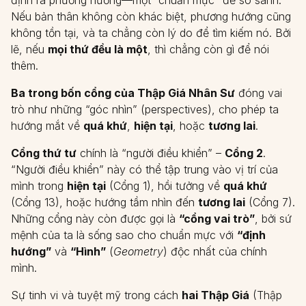
Nếu bản thân không còn khác biệt, phương hướng cũng
không tồn tại, và ta chẳng còn lý do để tìm kiếm nó. Bởi
lẽ, nếu
mọi thứ đều là một
, thì chẳng còn gì để nói
thêm.
Ba trong bốn cổng của Thập Giá Nhân Sư
đóng vai
trò như những “góc nhìn” (perspectives), cho phép ta
hướng mắt về
quá khứ
,
hiện tại
, hoặc
tương lai
.
Cổng thứ tư
chính là “người điều khiển” –
Cổng 2
.
“Người điều khiển” này có thể tập trung vào vị trí của
mình trong
hiện tại
(Cổng 1), hồi tưởng về
quá khứ
(Cổng 13), hoặc hướng tầm nhìn đến
tương lai
(Cổng 7).
Những cổng này còn được gọi là
“cổng vai trò”
, bởi sứ
mệnh của ta là sống sao cho chuẩn mực với
“định
hướng”
và
“Hình”
(
Geometry
) độc nhất của chính
mình.
Sự tinh vi và tuyệt mỹ trong cách
hai Thập Giá
(Thập