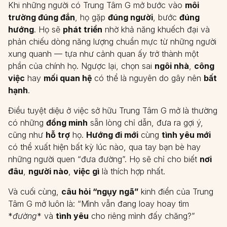
Khi những người có Trung Tâm G mở bước vào
môi
trường đúng đắn
, họ gặp
đúng người
, bước
đúng
hướng
. Họ sẽ
phát triển
nhờ khả năng khuếch đại và
phản chiếu dòng năng lượng chuẩn mực từ những người
xung quanh — tựa như cảnh quan ấy trở thành một
phần của chính họ. Ngược lại, chọn sai
ngôi nhà
,
công
việc
hay
mối quan hệ
có thể là nguyên do gây nên
bất
hạnh
.
Điều tuyệt diệu ở việc sở hữu Trung Tâm G mở là thường
có những
đồng minh
sẵn lòng chỉ dẫn, đưa ra gợi ý,
cũng như
hỗ trợ
họ.
Hướng đi mới
cùng
tình yêu mới
có thể xuất hiện bất kỳ lúc nào, qua tay bạn bè hay
những người quen “đưa đường”. Họ sẽ chỉ cho biết
nơi
đâu
,
người nào
,
việc gì
là thích hợp nhất.
Và cuối cùng,
câu hỏi “ngụy ngã”
kinh điển của Trung
Tâm G mở luôn là: “Mình vẫn đang loay hoay tìm
*
đường
* và
tình yêu
cho riêng mình đấy chăng?”