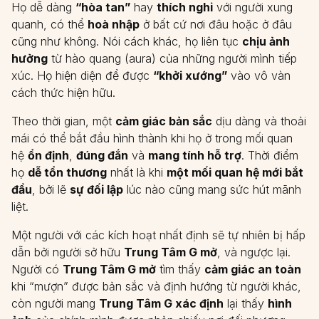
Họ dễ dàng
“hòa tan”
hay
thích nghi
với người xung
quanh, có thể
hoà nhập
ở bất cứ nơi đâu hoặc ở đâu
cũng như không. Nói cách khác, họ liên tục
chịu ảnh
hưởng
từ hào quang (aura) của những người mình tiếp
xúc. Họ hiện diện để được
“khởi xướng”
vào vô vàn
cách thức hiện hữu.
Theo thời gian, một
cảm giác bản sắc
dịu dàng và thoải
mái có thể bắt đầu hình thành khi họ ở trong mối quan
hệ
ổn định
,
đúng đắn
và
mang tính hỗ trợ
. Thời điểm
họ
dễ tổn thương
nhất là khi
một mối quan hệ mới bắt
đầu
, bởi lẽ
sự đối lập
lúc nào cũng mang sức hút mãnh
liệt.
Một người với các kích hoạt nhất định sẽ tự nhiên bị hấp
dẫn bởi người sở hữu
Trung Tâm G mở
, và ngược lại.
Người có
Trung Tâm G mở
tìm thấy
cảm giác an toàn
khi “mượn” được bản sắc và định hướng từ người khác,
còn người mang
Trung Tâm G xác định
lại thấy
hình