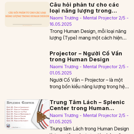
Câu hỏi phản tư cho các
loại năng lượng trong
Human Design
Naomi Trương - Mental Projector 2/5 -
16.05.2025
Trong Human Design, mỗi loại năng
lượng (Type) mang một cách hiện
diện và học hỏi khác nhau. Khi bạn…
Projector – Người Cố Vấn
trong Human Design
Naomi Trương - Mental Projector 2/5 -
01.05.2025
Người Cố Vấn – Projector – là một
trong bốn kiểu năng lượng trong hệ
thống Human Design, mang theo…
Trung Tâm Lách – Splenic
Center trong Human
Design
Naomi Trương - Mental Projector 2/5 -
01.05.2025
Trung tâm Lách trong Human Design