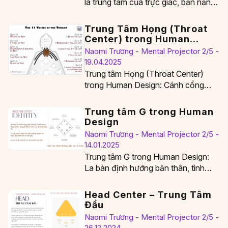
là trung tâm của trực giác, bản năng
sinh tồn và sức khỏe thể…
Trung Tâm Họng (Throat
Center) trong Human
Design
Naomi Trương - Mental Projector 2/5 -
19.04.2025
Trung tâm Họng (Throat Center)
trong Human Design: Cánh cổng
biểu đạt sự thật và quyền năng cá
nhân Trung…
Trung tâm G trong Human
Design
Naomi Trương - Mental Projector 2/5 -
14.01.2025
Trung tâm G trong Human Design:
La bàn định hướng bản thân, tình
yêu và mục đích sống Trung tâm…
Head Center – Trung Tâm
Đầu
Naomi Trương - Mental Projector 2/5 -
26.12.2024