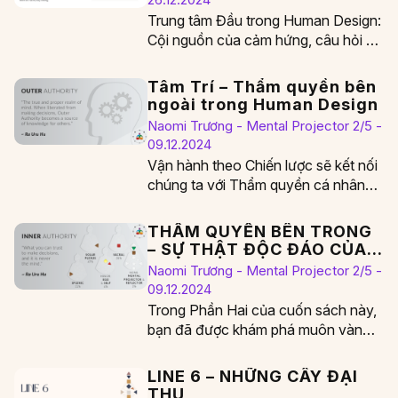
Trung tâm Đầu trong Human Design:
Cội nguồn của cảm hứng, câu hỏi và
áp lực tinh thần Trung tâm…
Tâm Trí – Thẩm quyền bên
ngoài trong Human Design
Naomi Trương - Mental Projector 2/5 -
09.12.2024
Vận hành theo Chiến lược sẽ kết nối
chúng ta với Thẩm quyền cá nhân
của mình. Khi chúng ta…
THẨM QUYỀN BÊN TRONG
– SỰ THẬT ĐỘC ĐÁO CỦA
CHÚNG TA
Naomi Trương - Mental Projector 2/5 -
09.12.2024
Trong Phần Hai của cuốn sách này,
bạn đã được khám phá muôn vàn
cách thức mà trí óc uyên…
LINE 6 – NHỮNG CÂY ĐẠI
THỤ