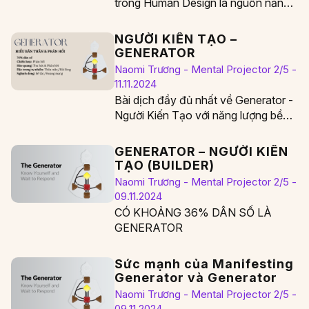
trong Human Design là nguồn năng
lượng sự sống bền bỉ và sáng tạo
nhất.…
NGƯỜI KIẾN TẠO –
GENERATOR
Naomi Trương - Mental Projector 2/5 -
11.11.2024
Bài dịch đầy đủ nhất về Generator -
Người Kiến Tạo với năng lượng bền
vững. Tài liệu được dịch…
GENERATOR – NGƯỜI KIẾN
TẠO (BUILDER)
Naomi Trương - Mental Projector 2/5 -
09.11.2024
CÓ KHOẢNG 36% DÂN SỐ LÀ
GENERATOR
Sức mạnh của Manifesting
Generator và Generator
Naomi Trương - Mental Projector 2/5 -
09.11.2024