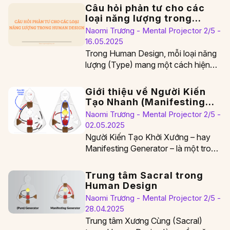
Câu hỏi phản tư cho các
loại năng lượng trong
Human Design
Naomi Trương - Mental Projector 2/5 -
16.05.2025
Trong Human Design, mỗi loại năng
lượng (Type) mang một cách hiện
diện và học hỏi khác nhau. Khi bạn…
Giới thiệu về Người Kiến
Tạo Nhanh (Manifesting
Generator) trong Human
Naomi Trương - Mental Projector 2/5 -
Design
02.05.2025
Người Kiến Tạo Khởi Xướng – hay
Manifesting Generator – là một trong
năm kiểu năng lượng chính trong
hệ…
Trung tâm Sacral trong
Human Design
Naomi Trương - Mental Projector 2/5 -
28.04.2025
Trung tâm Xương Cùng (Sacral)