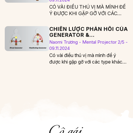
CÓ VÀI ĐIỀU THÚ VỊ MÀ MÌNH ĐỂ
Ý ĐƯỢC KHI GẶP GỠ VỚI CÁC
TYPE KHÁC NHAU TRONG QUÁ…
CHIẾN LƯỢC PHẢN HỒI CỦA
GENERATOR &
MANIFESTING GENERATOR
Naomi Trương - Mental Projector 2/5 -
09.11.2024
Có vài điều thú vị mà mình để ý
được khi gặp gỡ với các type khác
nhau trong quá…