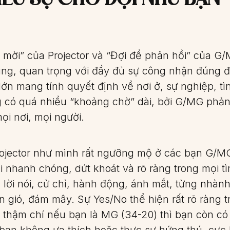
i mời” của Projector và “Đợi để phản hồi” của G/
 đúng, quan trọng với đầy đủ sự công nhận đúng 
lớn mang tính quyết định về nơi ở, sự nghiệp, tì
có quá nhiều “khoảng chờ” dài, bởi G/MG phản
mọi nơi, mọi người.
ojector như mình rất ngưỡng mộ ở các bạn G/M
 nhanh chóng, dứt khoát và rõ ràng trong mọi tì
lời nói, cử chỉ, hành động, ánh mắt, từng nhành
n gió, đám mây. Sự Yes/No thể hiện rất rõ ràng t
 thậm chí nếu bạn là MG (34-20) thì bạn còn có
u bạn không ưa thích hoặc thực sự hứng thú, cực 