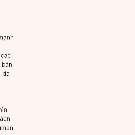
 mạnh
 các
à bản
n dạ
hìn
cách
Human