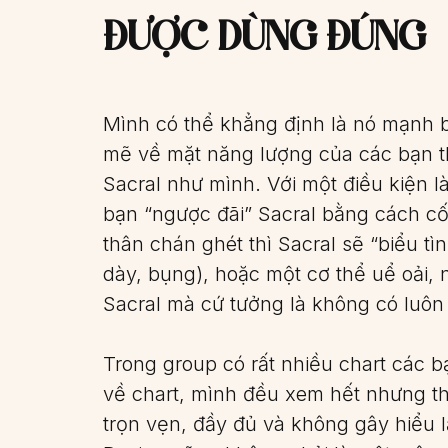
ĐƯỢC DÙNG ĐÚNG
Mình có thể khẳng định là nó mạnh 
mẽ về mặt năng lượng của các bạn t
Sacral như mình. Với một điều kiện l
bạn “ngược đãi” Sacral bằng cách 
thân chán ghét thì Sacral sẽ “biểu t
dày, bụng), hoặc một cơ thể uể oải, 
Sacral mà cứ tưởng là không có luôn
Trong group có rất nhiều chart các b
về chart, mình đều xem hết nhưng th
trọn vẹn, đầy đủ và không gây hiểu