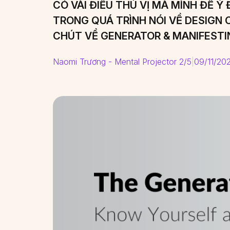
CÓ VÀI ĐIỀU THÚ VỊ MÀ MÌNH ĐỂ Ý
TRONG QUÁ TRÌNH NÓI VỀ DESIGN 
CHÚT VỀ GENERATOR & MANIFESTI
Naomi Trương - Mental Projector 2/5
|
09/11/20