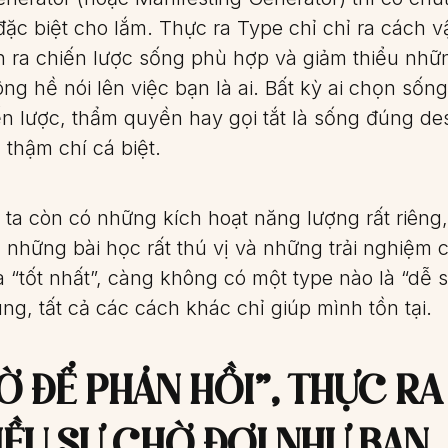
ặc biệt cho lắm. Thực ra Type chỉ chỉ ra cách v
n ra chiến lược sống phù hợp và giảm thiểu nhữ
 hề nói lên việc bạn là ai. Bất kỳ ai chọn sống
ến lược, thẩm quyền hay gọi tắt là sống đúng de
, thậm chí cá biệt.
ta còn có những kích hoạt năng lượng rất riêng,
những bài học rất thú vị và những trải nghiệm c
 “tốt nhất”, càng không có một type nào là “dễ 
ng, tất cả các cách khác chỉ giúp mình tồn tại.
Ờ ĐỂ PHẢN HỒI”, THỰC RA
ỀU SỰ CHỜ ĐỢI NHƯ BẠN