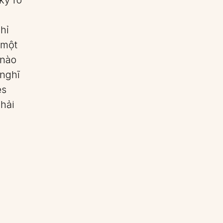
hỉ
 một
 nào
 nghĩ
es
hải