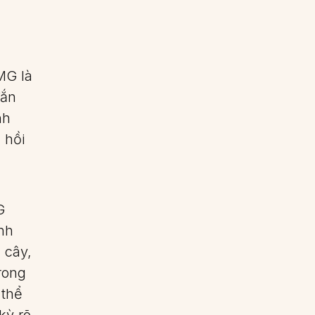
MG là
đắn
nh
 hồi
G
nh
 cây,
rong
 thể
kỳ rõ