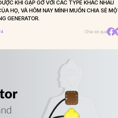
 ĐƯỢC KHI GẶP GỠ VỚI CÁC TYPE KHÁC NHAU
CỦA HỌ, VÀ HÔM NAY MÌNH MUỐN CHIA SẺ MỘ
NG GENERATOR.
24
Chia sẻ qua