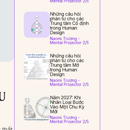
Mental Projector 2/5
Những câu hỏi
phản tư cho các
Trung tâm Cố định
trong Human
Design
Naomi Trương -
Mental Projector 2/5
Những câu hỏi
phản tư cho các
Trung tâm Mở
trong Human
Design
Naomi Trương -
Mental Projector 2/5
U
Năm 2027: Khi
Nhân Loại Bước
Vào Một Chu Kỳ
Mới
Naomi Trương -
Mental Projector 2/5
 thất