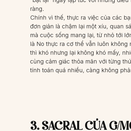
ràng.
Chính vì thế, thực ra việc của các bạ
đơn giản là chậm lại một xíu, quan s
mà cuộc sống mang lại, từ nhỏ tới lớn
là No thực ra cơ thể vẫn luôn không 
thì khó nhưng lại không khó mấy, nh
cùng cảm giác thỏa mãn với từng th
tính toán quá nhiều, càng không phải
3. SACRAL CỦA G/M