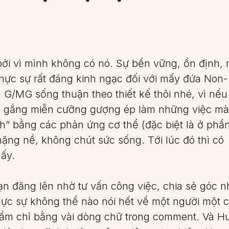
bởi vì mình không có nó. Sự bền vững, ổn định,
hực sự rất đáng kinh ngạc đối với mấy đứa Non-
à G/MG sống thuận theo thiết kế thôi nhé, vì nếu
cố gắng miễn cưỡng gượng ép làm những việc m
ình” bằng các phản ứng cơ thể (đặc biệt là ở phầ
nặng nề, không chút sức sống. Tới lúc đó thì có
 ấy.
ạn đăng lên nhờ tư vấn công việc, chia sẻ góc n
ực sự không thể nào nói hết về một người một 
 lầm chỉ bằng vài dòng chữ trong comment. Và 