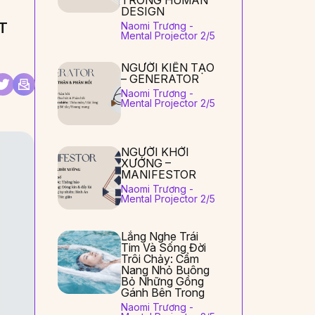
TRONG HUMAN
DESIGN
T
Naomi Trương -
Mental Projector 2/5
NGƯỜI KIẾN TẠO
– GENERATOR
Naomi Trương -
Mental Projector 2/5
NGƯỜI KHỞI
XƯỚNG –
MANIFESTOR
Naomi Trương -
Mental Projector 2/5
Lắng Nghe Trái
Tim Và Sống Đời
Trôi Chảy: Cẩm
Nang Nhỏ Buông
Bỏ Những Gồng
Gánh Bên Trong
Naomi Trương -