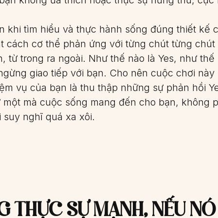
n khi tìm hiểu và thực hành sống đúng thiết kế c
át cách cơ thể phản ứng với từng chút từng chút
, từ trong ra ngoài. Như thế nào là Yes, như thế
ngừng giao tiếp với bạn. Cho nên cuộc chơi này
iệm vụ của bạn là thu thập những sự phản hồi Y
ứ một mà cuộc sống mang đến cho bạn, không p
 suy nghĩ quá xa xôi.
G THỰC SỰ MẠNH, NẾU NÓ