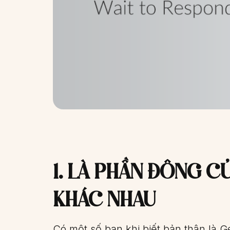
1. LÀ PHẦN ĐÔNG CỦ
KHÁC NHAU
Có một số bạn khi biết bản thân là Ge