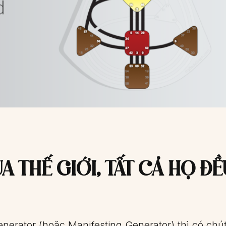
A THẾ GIỚI, TẤT CẢ HỌ ĐỀ
nerator (hoặc Manifesting Generator) thì có chút