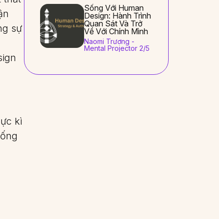
Sống Với Human
ận
Design: Hành Trình
Quan Sát Và Trở
ng sự
Về Với Chính Mình
Naomi Trương -
Mental Projector 2/5
sign
ực kì
sống