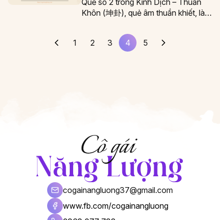
Quẻ số 2 trong Kinh Dịch – Thuần
Khôn (坤卦), quẻ âm thuần khiết, là
“cặp đôi định mệnh” với…
1
2
3
4
5
cogainangluong37@gmail.com
www.fb.com/cogainangluong