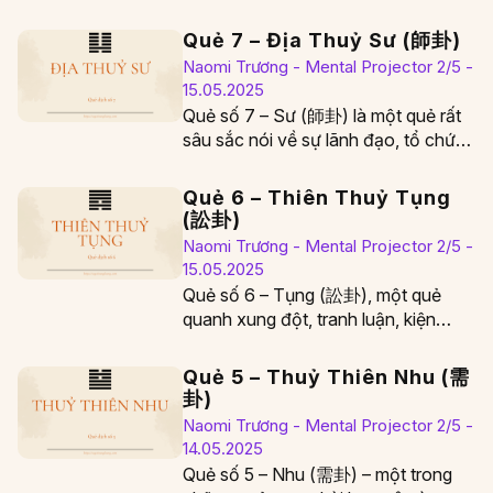
cách giữ vững…
Quẻ 7 – Địa Thuỷ Sư (師卦)
Naomi Trương - Mental Projector 2/5 -
15.05.2025
Quẻ số 7 – Sư (師卦) là một quẻ rất
sâu sắc nói về sự lãnh đạo, tổ chức
quân…
Quẻ 6 – Thiên Thuỷ Tụng
(訟卦)
Naomi Trương - Mental Projector 2/5 -
15.05.2025
Quẻ số 6 – Tụng (訟卦), một quẻ
quanh xung đột, tranh luận, kiện
tụng, và quan trọng hơn cả là cách…
Quẻ 5 – Thuỷ Thiên Nhu (需
卦)
Naomi Trương - Mental Projector 2/5 -
14.05.2025
Quẻ số 5 – Nhu (需卦) – một trong