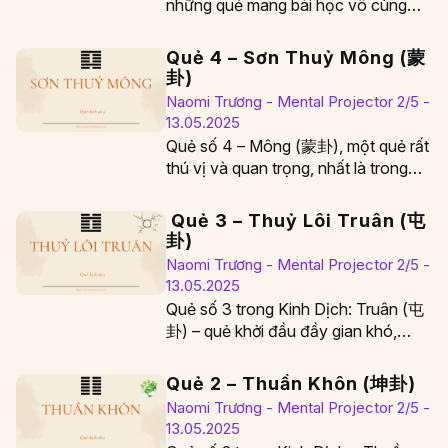
những quẻ mang bài học vô cùng
quan trọng về sự…
Quẻ 4 – Sơn Thuỷ Mông (蒙
卦)
Naomi Trương - Mental Projector 2/5 -
13.05.2025
Quẻ số 4 – Mông (蒙卦), một quẻ rất
thú vị và quan trọng, nhất là trong
giáo dục, khai trí,…
Quẻ 3 – Thuỷ Lôi Truân (屯
卦)
Naomi Trương - Mental Projector 2/5 -
13.05.2025
Quẻ số 3 trong Kinh Dịch: Truân (屯
卦) – quẻ khởi đầu đầy gian khó,
nhưng cũng là giai đoạn…
Quẻ 2 – Thuần Khôn (坤卦)
Naomi Trương - Mental Projector 2/5 -
13.05.2025