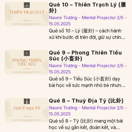
Quẻ 10 – Thiên Trạch Lý (履
卦)
Naomi Trương - Mental Projector 2/5 -
15.05.2025
Quẻ số 10 – Lý (履卦) – cách hành
xử khi bước đi trên đời, giữ sự chính
trực, và…
Quẻ 9 – Phong Thiên Tiểu
Súc (小畜卦)
Naomi Trương - Mental Projector 2/5 -
15.05.2025
Quẻ số 9 – Tiểu Súc (小畜卦) dạy
bài học về sức mạnh nhỏ bé nhưng
bền bỉ, tích tiểu…
Quẻ 8 – Thuỷ Địa Tỷ (比卦)
Naomi Trương - Mental Projector 2/5 -
15.05.2025
Quẻ số 8 – Tỷ (比卦) mang một bài
học về sự gắn kết, đoàn kết, và