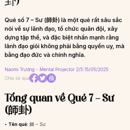
卦)
Quẻ số 7 – Sư (師卦) là một quẻ rất sâu sắc
nói về sự lãnh đạo, tổ chức quân đội, xây
dựng tập thể, và đặc biệt nhấn mạnh rằng
lãnh đạo giỏi không phải bằng quyền uy, mà
bằng đạo đức và chính nghĩa.
Naomi Trương - Mental Projector 2/5
|
15/05/2025
Chia sẻ qua
Tổng quan về Quẻ 7 – Sư
(師卦)
•
Tên quẻ
: 師 – Sư