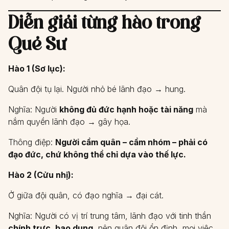
Diễn giải từng hào trong
Quẻ Sư
Hào 1 (Sơ lục):
Quân đội tụ lại. Người nhỏ bé lãnh đạo → hung.
Nghĩa: Người
không đủ đức hạnh hoặc tài năng
mà
nắm quyền lãnh đạo → gây họa.
Thông điệp:
Người cầm quân – cầm nhóm – phải có
đạo đức, chứ không thể chỉ dựa vào thế lực.
Hào 2 (Cửu nhị):
Ở giữa đội quân, có đạo nghĩa → đại cát.
Nghĩa: Người có vị trí trung tâm, lãnh đạo với tinh thần
chính trực, bao dung
, nên quân đội ổn định, mọi việc