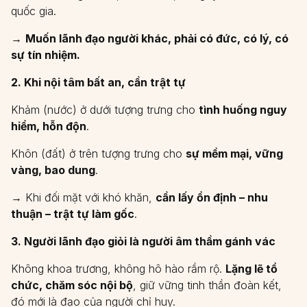
quốc gia.
→
Muốn lãnh đạo người khác, phải có đức, có lý, có
sự tín nhiệm.
2. Khi nội tâm bất an, cần trật tự
Khảm (nước) ở dưới tượng trưng cho
tình huống nguy
hiểm, hỗn độn
.
Khôn (đất) ở trên tượng trưng cho
sự mềm mại, vững
vàng, bao dung
.
→ Khi đối mặt với khó khăn,
cần lấy ổn định – nhu
thuận – trật tự làm gốc
.
3. Người lãnh đạo giỏi là người âm thầm gánh vác
Không khoa trương, không hô hào rầm rộ.
Lặng lẽ tổ
chức, chăm sóc nội bộ
, giữ vững tinh thần đoàn kết,
đó mới là đạo của người chỉ huy.