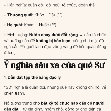
• Hán nghĩa: quân đội, đội ngũ, tổ chức, đoàn thể
•
Thượng quái
: Khôn – Đất (☷)
•
Hạ quái
: Khảm – Nước (☵)
• Hình tượng:
Nước chảy dưới đất rộng
→ cần tổ chức
và hướng dẫn để
không bị hỗn loạn
, cũng như một đội
ngũ cần **người lãnh đạo vững vàng để tiến quân đúng
đường.
Ý nghĩa sâu xa của quẻ Sư
1. Dẫn dắt tập thể bằng đạo lý
“Sư” nghĩa là quân đội, nhưng quẻ này không chỉ nói về
chiến tranh.
Nó tượng trưng cho
bất kỳ tổ chức nào cần có người
dẫn dắt
– từ gia đình, nhóm nhỏ, công ty cho đến cả