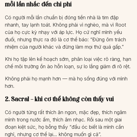
mỗi lần nhắc đến chi phí
Có người mỗi lần chuẩn bị đóng tiền nhà là tim đập
nhanh, tay lạnh toát. Không phải vì nghèo, mà vì Root
của họ cực kỳ nhạy với áp lực. Họ cứ nghĩ mình yếu
đuối, nhưng thực ra đó là cơ thể báo: “Đừng ôm trách
nhiệm của người khác và đừng làm mọi thứ quá gấp.”
Khi họ tập lên kế hoạch sớm, phân loại việc rõ ràng, hạn
chế môi trường ồn ào hỗn loạn, sự lo lắng giảm đi rõ rệt.
Không phải họ mạnh hơn — mà họ sống đúng với mình
hơn.
2. Sacral – khi cơ thể không còn thấy vui
Có người từng rất thích ăn ngon, mặc đẹp, thích ngâm
mình trong nước ấm, thích âm nhạc. Rồi sau một giai
đoạn kiệt sức, họ bỗng thấy “đầu óc biết là mình cần
nghỉ, nhưng cơ thể lại… không muốn gì cả”.