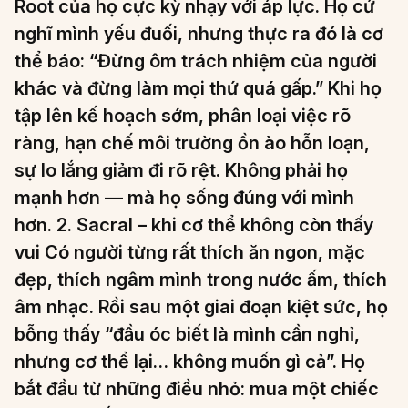
Root của họ cực kỳ nhạy với áp lực. Họ cứ
nghĩ mình yếu đuối, nhưng thực ra đó là cơ
thể báo: “Đừng ôm trách nhiệm của người
khác và đừng làm mọi thứ quá gấp.” Khi họ
tập lên kế hoạch sớm, phân loại việc rõ
ràng, hạn chế môi trường ồn ào hỗn loạn,
sự lo lắng giảm đi rõ rệt. Không phải họ
mạnh hơn — mà họ sống đúng với mình
hơn. 2. Sacral – khi cơ thể không còn thấy
vui Có người từng rất thích ăn ngon, mặc
đẹp, thích ngâm mình trong nước ấm, thích
âm nhạc. Rồi sau một giai đoạn kiệt sức, họ
bỗng thấy “đầu óc biết là mình cần nghỉ,
nhưng cơ thể lại… không muốn gì cả”. Họ
bắt đầu từ những điều nhỏ: mua một chiếc