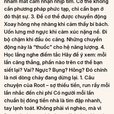
nhắm mắt cảm nhận nhịp tim. Cơ thể không
cần phương pháp phức tạp, chỉ cần bạn ở
đó thật sự. 3. Để cơ thể được chuyển động
Xoay hông nhẹ nhàng khi cảm thấy bí bách.
Uốn lưng mở ngực khi cảm xúc nặng nề. Đi
bộ chậm khi đầu óc căng. Những chuyển
động này là “thuốc” cho hệ năng lượng. 4.
Học lắng nghe điểm tắc Hãy để ý xem: mỗi
lần căng thẳng, phần nào trên cơ thể bạn
siết lại? Vai? Ngực? Bụng? Hông? Đó chính
là nơi dòng chảy đang dừng lại. 1. Câu
chuyện của Root – sợ thiếu tiền, run rẩy mỗi
lần nhắc đến chi phí Có người mỗi lần
chuẩn bị đóng tiền nhà là tim đập nhanh,
tay lạnh toát. Không phải vì nghèo, mà vì