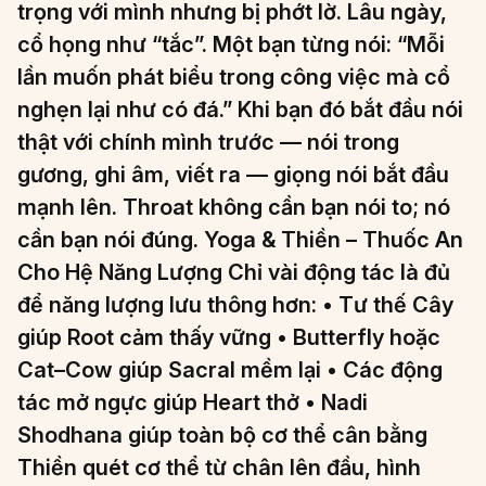
trọng với mình nhưng bị phớt lờ. Lâu ngày,
cổ họng như “tắc”. Một bạn từng nói: “Mỗi
lần muốn phát biểu trong công việc mà cổ
nghẹn lại như có đá.” Khi bạn đó bắt đầu nói
thật với chính mình trước — nói trong
gương, ghi âm, viết ra — giọng nói bắt đầu
mạnh lên. Throat không cần bạn nói to; nó
cần bạn nói đúng. Yoga & Thiền – Thuốc An
Cho Hệ Năng Lượng Chỉ vài động tác là đủ
để năng lượng lưu thông hơn: • Tư thế Cây
giúp Root cảm thấy vững • Butterfly hoặc
Cat–Cow giúp Sacral mềm lại • Các động
tác mở ngực giúp Heart thở • Nadi
Shodhana giúp toàn bộ cơ thể cân bằng
Thiền quét cơ thể từ chân lên đầu, hình