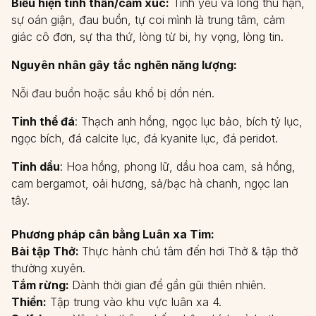
Biểu hiện tinh thần/cảm xúc:
Tình yêu và lòng thù hận,
sự oán giận, đau buồn, tự coi mình là trung tâm, cảm
giác cô đơn, sự tha thứ, lòng từ bi, hy vọng, lòng tin.
Nguyên nhân gây tắc nghẽn năng lượng:
Nỗi đau buồn hoặc sầu khổ bị dồn nén.
Tinh thể đá
: Thạch anh hồng, ngọc lục bảo, bích tỷ lục,
ngọc bích, đá calcite lục, đá kyanite lục, đá peridot.
Tinh dầu
: Hoa hồng, phong lữ, dầu hoa cam, sả hồng,
cam bergamot, oải hương, sả/bạc hà chanh, ngọc lan
tây.
Phương pháp cân bằng Luân xa Tim:
Bài tập Thở:
Thực hành chú tâm đến hơi Thở & tập thở
thường xuyên.
Tắm rừng:
Dành thời gian để gần gũi thiên nhiên.
Thiền:
Tập trung vào khu vực luân xa 4.