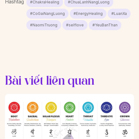
Hashtag
#ChakraHealing
#ChuaLanhNangLuong
#CoGaiNangLuong
#EnergyHealing
#LuanXa
#NaomiTruong
#selflove
#YeuBanThan
Bài viết liên quan