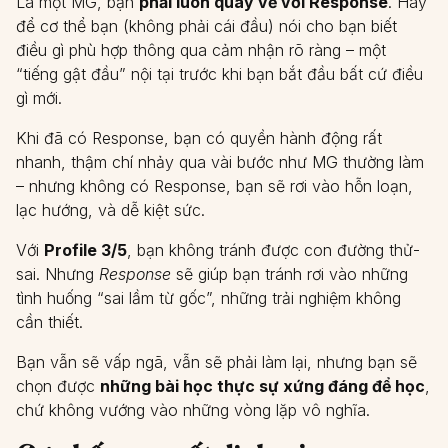
Là một MG, bạn
phải luôn quay về với Response
. Hãy
để cơ thể bạn (không phải cái đầu) nói cho bạn biết
điều gì phù hợp thông qua cảm nhận rõ ràng – một
“tiếng gật đầu” nội tại trước khi bạn bắt đầu bất cứ điều
gì mới.
Khi đã có Response, bạn có quyền hành động rất
nhanh, thậm chí nhảy qua vài bước như MG thường làm
– nhưng không có Response, bạn sẽ rơi vào hỗn loạn,
lạc hướng, và dễ kiệt sức.
Với
Profile 3/5
, bạn không tránh được con đường thử-
sai. Nhưng
Response
sẽ giúp bạn tránh rơi vào những
tình huống “sai lầm từ gốc”, những trải nghiệm không
cần thiết.
Bạn vẫn sẽ vấp ngã, vẫn sẽ phải làm lại, nhưng bạn sẽ
chọn được
những bài học thực sự xứng đáng để học
,
chứ không vướng vào những vòng lặp vô nghĩa.