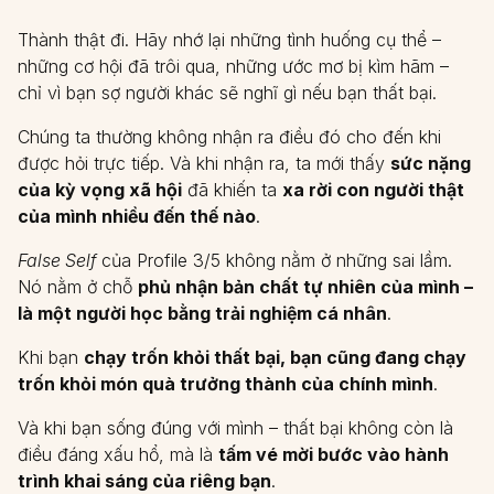
Thành thật đi. Hãy nhớ lại những tình huống cụ thể –
những cơ hội đã trôi qua, những ước mơ bị kìm hãm –
chỉ vì bạn sợ người khác sẽ nghĩ gì nếu bạn thất bại.
Chúng ta thường không nhận ra điều đó cho đến khi
được hỏi trực tiếp. Và khi nhận ra, ta mới thấy
sức nặng
của kỳ vọng xã hội
đã khiến ta
xa rời con người thật
của mình nhiều đến thế nào
.
False Self
của Profile 3/5 không nằm ở những sai lầm.
Nó nằm ở chỗ
phủ nhận bản chất tự nhiên của mình –
là một người học bằng trải nghiệm cá nhân
.
Khi bạn
chạy trốn khỏi thất bại, bạn cũng đang chạy
trốn khỏi món quà trưởng thành của chính mình
.
Và khi bạn sống đúng với mình – thất bại không còn là
điều đáng xấu hổ, mà là
tấm vé mời bước vào hành
trình khai sáng của riêng bạn
.