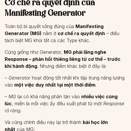
Cơ chế ra quyết định của
Manifesting Generator
Toàn bộ bí quyết sống đúng của
Manifesting
Generator (MG)
nằm ở
cơ chế ra quyết định
– điều
tách biệt MG khỏi tất cả các Type khác.
Cũng giống như Generator,
MG phải lắng nghe
Response – phản hồi thiêng liêng từ cơ thể – trước
khi hành động
. Nhưng điểm khác biệt ở đây là:
–
Generator
hoạt động tốt nhất khi tập trung năng lượng
vào
một việc duy nhất tại một thời điểm
.
–
MG
lại có khả năng phân tán vào
nhiều việc cùng
lúc
, miễn là mỗi việc ấy đều xuất phát từ một
Response
rõ ràng
.
Và cũng chính điều này lại trở thành
bài học lớn
nhất
của MG: