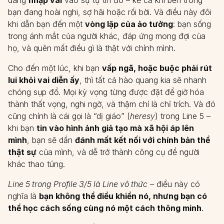
dàng
nhập vai
vào sự tự tin đó – kể cả khi bên trong
bạn đang hoài nghi, sợ hãi hoặc rối bời. Và điều này đôi
khi dẫn bạn đến một
vòng lặp của ảo tưởng
: bạn sống
trong ánh mắt của người khác, đáp ứng mong đợi của
họ, và quên mất điều gì là thật với chính mình.
Cho đến một lúc, khi bạn
vấp ngã, hoặc buộc phải rút
lui khỏi vai diễn ấy
, thì tất cả hào quang kia sẽ nhanh
chóng sụp đổ. Mọi kỳ vọng từng được đặt để giờ hóa
thành thất vọng, nghi ngờ, và thậm chí là chỉ trích. Và đó
cũng chính là cái gọi là “dị giáo” (
heresy
) trong Line 5 –
khi bạn
tin vào hình ảnh giả tạo mà xã hội áp lên
mình
, bạn sẽ dần
đánh mất kết nối với chính bản thể
thật sự
của mình, và dễ trở thành công cụ để người
khác thao túng.
Line 5 trong Profile 3/5 là Line vô thức
– điều này có
nghĩa là
bạn không thể điều khiển nó, nhưng bạn có
thể học cách sống cùng nó một cách thông minh
.