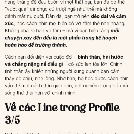
hàng tháng để đau buồn vì một thất bại, bạn đã có thể
“vượt qua” cả chục cú trượt ngã như thế mà không
đánh mất nụ cười. Dần dà, bạn trở nên
dẻo dai về cảm
xúc
, học cách nhìn mọi biến cố với tâm thế nhẹ nhàng.
Không phải vì bạn vô tâm – mà vì bạn hiểu rằng
mỗi
chuyện xảy đến đều là một phần trong kế hoạch
hoàn hảo để trưởng thành.
Cách bạn đối diện với cuộc đời –
bình thản, hài hước
và chẳng nặng nề điều gì
– có sức lan tỏa lớn. Chính
tinh thần ấy khiến những người xung quanh bạn cảm
thấy dễ chịu, nhẹ lòng. Nhờ bạn, họ học được cách nhìn
vấn đề một cách đơn giản hơn, bớt nghiêm trọng hóa và
sống thư thái hơn với chính mình.
Về các Line trong Profile
3/5