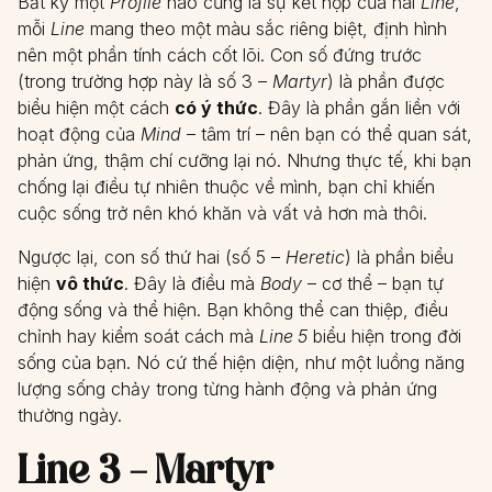
Bất kỳ một
Profile
nào cũng là sự kết hợp của hai
Line
,
mỗi
Line
mang theo một màu sắc riêng biệt, định hình
nên một phần tính cách cốt lõi. Con số đứng trước
(trong trường hợp này là số 3 –
Martyr
) là phần được
biểu hiện một cách
có ý thức
. Đây là phần gắn liền với
hoạt động của
Mind
– tâm trí – nên bạn có thể quan sát,
phản ứng, thậm chí cưỡng lại nó. Nhưng thực tế, khi bạn
chống lại điều tự nhiên thuộc về mình, bạn chỉ khiến
cuộc sống trở nên khó khăn và vất vả hơn mà thôi.
Ngược lại, con số thứ hai (số 5 –
Heretic
) là phần biểu
hiện
vô thức
. Đây là điều mà
Body
– cơ thể – bạn tự
động sống và thể hiện. Bạn không thể can thiệp, điều
chỉnh hay kiểm soát cách mà
Line 5
biểu hiện trong đời
sống của bạn. Nó cứ thế hiện diện, như một luồng năng
lượng sống chảy trong từng hành động và phản ứng
thường ngày.
Line 3 – Martyr