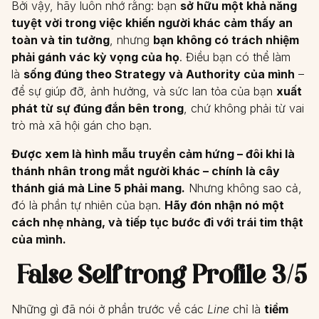
Bởi vậy, hãy luôn nhớ rằng: bạn
sở hữu một khả năng
tuyệt vời trong việc khiến người khác cảm thấy an
toàn và tin tưởng
, nhưng
bạn không có trách nhiệm
phải gánh vác kỳ vọng của họ
. Điều bạn có thể làm
là
sống đúng theo Strategy và Authority của mình
–
để sự giúp đỡ, ảnh hưởng, và sức lan tỏa của bạn
xuất
phát từ sự đúng đắn bên trong
, chứ không phải từ vai
trò mà xã hội gán cho bạn.
Được xem là hình mẫu truyền cảm hứng – đôi khi là
thánh nhân trong mắt người khác – chính là cây
thánh giá mà Line 5 phải mang.
Nhưng không sao cả,
đó là phần tự nhiên của bạn.
Hãy đón nhận nó một
cách nhẹ nhàng, và tiếp tục bước đi với trái tim thật
của mình.
False Self trong Profile 3/5
Những gì đã nói ở phần trước về các
Line
chỉ là
tiềm