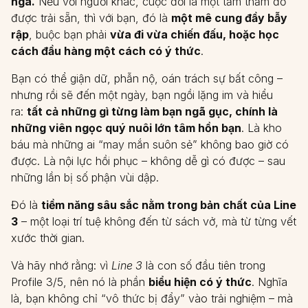
ngã.
Nếu với người khác, cuộc đời là một tấm thảm đỏ
được trải sẵn, thì với bạn, đó là
một mê cung đầy bẫy
rập
, buộc bạn phải
vừa đi vừa chiến đấu, hoặc học
cách đầu hàng một cách có ý thức
.
Bạn có thể giận dữ, phẫn nộ, oán trách sự bất công –
nhưng rồi sẽ đến một ngày, bạn ngồi lặng im và hiểu
ra:
tất cả những gì từng làm bạn ngã gục, chính là
những viên ngọc quý nuôi lớn tâm hồn bạn
. Là kho
báu mà những ai “may mắn suôn sẻ” không bao giờ có
được. Là nội lực hồi phục – không dễ gì có được – sau
những lần bị số phận vùi dập.
Đó là
tiềm năng sâu sắc nằm trong bản chất của Line
3
– một loại trí tuệ không đến từ sách vở, mà từ từng vết
xước thời gian.
Và hãy nhớ rằng: vì
Line 3
là con số đầu tiên trong
Profile 3/5, nên nó là phần
biểu hiện có ý thức
. Nghĩa
là, bạn không chỉ “vô thức bị đẩy” vào trải nghiệm – mà