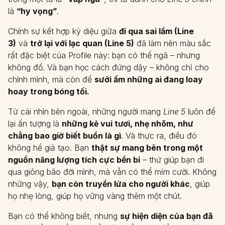
là
“hy vọng”
.
Chính sự kết hợp kỳ diệu giữa
đi qua sai lầm (Line
3)
và
trở lại với lạc quan (Line 5)
đã làm nên màu sắc
rất đặc biệt của Profile này: bạn có thể ngã – nhưng
không đổ. Và bạn học cách đứng dậy – không chỉ cho
chính mình, mà còn để
sưởi ấm những ai đang loay
hoay trong bóng tối.
Từ cái nhìn bên ngoài, những người mang
Line 5
luôn để
lại ấn tượng là
những kẻ vui tươi, nhẹ nhõm, như
chẳng bao giờ biết buồn là gì
. Và thực ra, điều đó
không hề giả tạo. Bạn
thật sự mang bên trong một
nguồn năng lượng tích cực bền bỉ
– thứ giúp bạn đi
qua giông bão đời mình, mà vẫn có thể mỉm cười. Không
những vậy,
bạn còn truyền lửa cho người khác
, giúp
họ nhẹ lòng, giúp họ vững vàng thêm một chút.
Bạn có thể không biết, nhưng
sự hiện diện của bạn đã