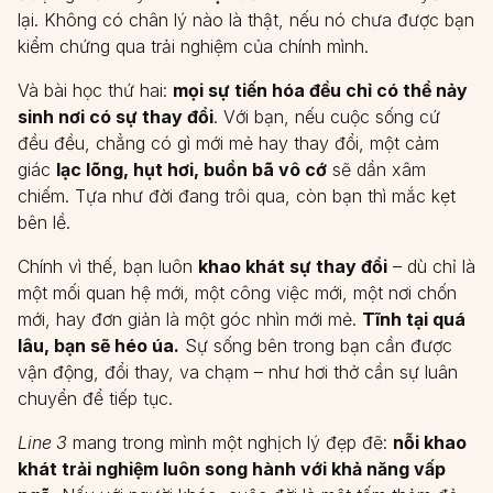
lại. Không có chân lý nào là thật, nếu nó chưa được bạn
kiểm chứng qua trải nghiệm của chính mình.
Và bài học thứ hai:
mọi sự tiến hóa đều chỉ có thể nảy
sinh nơi có sự thay đổi
. Với bạn, nếu cuộc sống cứ
đều đều, chẳng có gì mới mẻ hay thay đổi, một cảm
giác
lạc lõng, hụt hơi, buồn bã vô cớ
sẽ dần xâm
chiếm. Tựa như đời đang trôi qua, còn bạn thì mắc kẹt
bên lề.
Chính vì thế, bạn luôn
khao khát sự thay đổi
– dù chỉ là
một mối quan hệ mới, một công việc mới, một nơi chốn
mới, hay đơn giản là một góc nhìn mới mẻ.
Tĩnh tại quá
lâu, bạn sẽ héo úa.
Sự sống bên trong bạn cần được
vận động, đổi thay, va chạm – như hơi thở cần sự luân
chuyển để tiếp tục.
Line 3
mang trong mình một nghịch lý đẹp đẽ:
nỗi khao
khát trải nghiệm luôn song hành với khả năng vấp