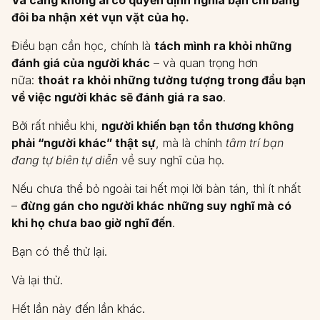
Và càng không ai có quyền định nghĩa bạn chỉ bằng
đôi ba nhận xét vụn vặt của họ.
Điều bạn cần học, chính là
tách mình ra khỏi những
đánh giá của người khác
– và quan trọng hơn
nữa:
thoát ra khỏi những tưởng tượng trong đầu bạn
về việc người khác sẽ đánh giá ra sao
.
Bởi rất nhiều khi,
người khiến bạn tổn thương không
phải “người khác” thật sự
, mà là chính
tâm trí bạn
đang tự biên tự diễn
về suy nghĩ của họ.
Nếu chưa thể bỏ ngoài tai hết mọi lời bàn tán, thì ít nhất
–
đừng gán cho người khác những suy nghĩ mà có
khi họ chưa bao giờ nghĩ đến
.
Bạn có thể thử lại.
Và lại thử.
Hết lần này đến lần khác.