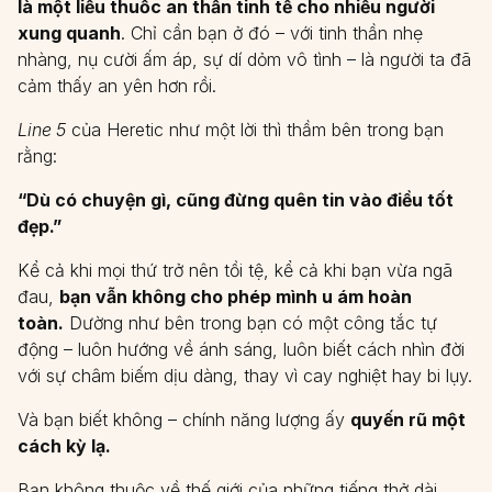
là một liều thuốc an thần tinh tế cho nhiều người
xung quanh
. Chỉ cần bạn ở đó – với tinh thần nhẹ
nhàng, nụ cười ấm áp, sự dí dỏm vô tình – là người ta đã
cảm thấy an yên hơn rồi.
Line 5
của Heretic như một lời thì thầm bên trong bạn
rằng:
“Dù có chuyện gì, cũng đừng quên tin vào điều tốt
đẹp.”
Kể cả khi mọi thứ trở nên tồi tệ, kể cả khi bạn vừa ngã
đau,
bạn vẫn không cho phép mình u ám hoàn
toàn.
Dường như bên trong bạn có một công tắc tự
động – luôn hướng về ánh sáng, luôn biết cách nhìn đời
với sự châm biếm dịu dàng, thay vì cay nghiệt hay bi lụy.
Và bạn biết không – chính năng lượng ấy
quyến rũ một
cách kỳ lạ.
Bạn không thuộc về thế giới của những tiếng thở dài