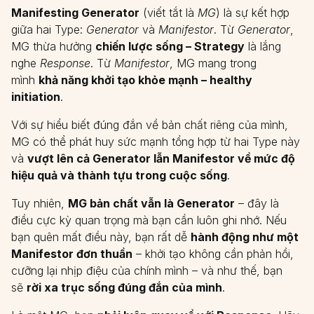
Manifesting Generator
(viết tắt là
MG
) là sự kết hợp
giữa hai Type:
Generator
và
Manifestor
. Từ
Generator
,
MG thừa hưởng
chiến lược sống – Strategy
là lắng
nghe
Response
. Từ
Manifestor
, MG mang trong
mình
khả năng khởi tạo khỏe mạnh – healthy
initiation
.
Với sự hiểu biết đúng đắn về bản chất riêng của mình,
MG có thể phát huy sức mạnh tổng hợp từ hai Type này
và
vượt lên cả Generator lẫn Manifestor về mức độ
hiệu quả và thành tựu trong cuộc sống
.
Tuy nhiên,
MG bản chất vẫn là Generator
– đây là
điều cực kỳ quan trọng mà bạn cần luôn ghi nhớ. Nếu
bạn quên mất điều này, bạn rất dễ
hành động như một
Manifestor đơn thuần
– khởi tạo không cần phản hồi,
cưỡng lại nhịp điệu của chính mình – và như thế, bạn
sẽ
rời xa trục sống đúng đắn của mình
.