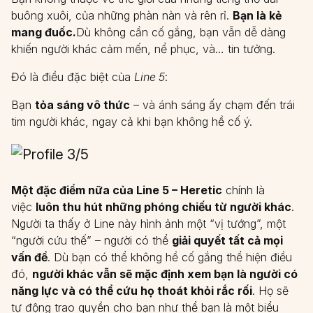
buông xuôi, của những phàn nàn và rên rỉ.
Bạn là kẻ
mang đuốc.
Dù không cần cố gắng, bạn vẫn dễ dàng
khiến người khác cảm mến, nể phục, và… tin tưởng.
Đó là điều đặc biệt của
Line 5
:
Bạn
tỏa sáng vô thức
– và ánh sáng ấy chạm đến trái
tim người khác, ngay cả khi bạn không hề cố ý.
Một đặc điểm nữa của Line 5 – Heretic
chính là
việc
luôn thu hút những phóng chiếu từ người khác
.
Người ta thấy ở Line này hình ảnh một “vị tướng”, một
“người cứu thế” – người có thể
giải quyết tất cả mọi
vấn đề
. Dù bạn có thể không hề cố gắng thể hiện điều
đó,
người khác vẫn sẽ mặc định xem bạn là người có
năng lực và có thể cứu họ thoát khỏi rắc rối
. Họ sẽ
tự động trao quyền cho bạn như thể bạn là một biểu