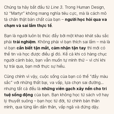
Chúng ta hãy bắt đầu từ
Line 3
. Trong Human Design,
từ “Martyr” không mang nghĩa tiêu cực, mà là cách mô
tả chân thật bản chất của bạn –
người học hỏi qua va
chạm và sai lầm thực tế
.
Bạn là người luôn bị thúc đẩy bởi một khao khát sâu sắc
phải
trải nghiệm
. Không phải vì bạn thích sai lầm – mà là
vì bạn
cần biết tận mắt, cảm nhận tận tay
thì mới có
thể tin và học được điều gì đó. Kể cả khi có hàng chục
người cảnh báo, bạn vẫn muốn tự mình thử – vì chỉ khi
tự trải qua, bạn mới thực sự hiểu.
Cũng chính vì vậy, cuộc sống của bạn có thể “đầy màu
sắc” với những thất bại, va vấp, lựa chọn sai đường…
nhưng tất cả đều là
những viên gạch xây nền cho trí
tuệ sống động
của bạn. Bạn không học từ sách vở hay
lý thuyết suông – bạn học từ đời, từ chính bản thân
mình, qua từng lần dấn thân, vấp ngã và đứng dậy.