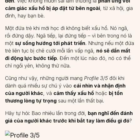
đến
. Việc không muốn sai lầm thường là
phản ứng với
cảm giác xấu hổ bị áp đặt từ bên ngoài
, từ xã hội, gia
đình, hay bạn bè.
Một đứa trẻ khi mới học đi không biết xấu hổ. Nó ngã,
rồi đứng dậy. Ngã tiếp, lại đứng tiếp – vì bên trong nó là
một
sự sống hướng tới phát triển
. Nhưng nếu một đứa
trẻ liên tục bị chê cười mỗi lần vấp ngã,
nó sẽ dần mất
đi động lực bước tiếp
. Đến một lúc nào đó, nó có thể
chỉ ngồi yên, không thử nữa.
Cũng như vậy, những người mang
Profile 3/5
đôi khi
dành quá nhiều sự chú ý vào
cái nhìn và nhận định
của người khác
, và
cảm thấy xấu hổ
hoặc
bị tổn
thương lòng tự trọng
sau một lần thất bại.
Hãy tự hỏi: Bao nhiêu lần trong đời,
bạn nghĩ đến đánh
giá của người khác trước khi bắt tay làm điều gì đó
?