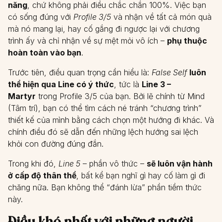
năng
, chứ không phải điều chắc chắn 100%. Việc bạn
có sống đúng với
Profile 3/5
và nhận về tất cả món quà
mà nó mang lại, hay cố gắng đi ngược lại với chương
trình ấy và chỉ nhận về sự mệt mỏi vô ích –
phụ thuộc
hoàn toàn vào bạn
.
Trước tiên, điều quan trọng cần hiểu là:
False Self
luôn
thể hiện qua Line có ý thức
, tức là
Line 3 –
Martyr
trong Profile 3/5 của bạn. Bởi lẽ chính từ Mind
(Tâm trí), bạn có thể tìm cách né tránh “chương trình”
thiết kế của mình bằng cách chọn một hướng đi khác. Và
chính điều đó sẽ dẫn đến những lệch hướng sai lệch
khỏi con đường đúng đắn.
Trong khi đó,
Line 5
– phần vô thức –
sẽ luôn vận hành
ở cấp độ thân thể
, bất kể bạn nghĩ gì hay cố làm gì đi
chăng nữa. Bạn không thể “đánh lừa” phần tiềm thức
này.
Điều khó nhất với những người