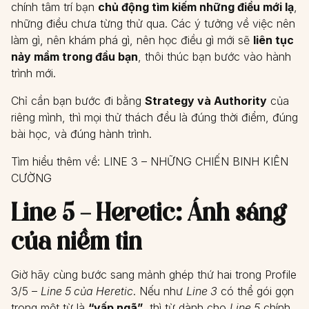
chính tâm trí bạn
chủ động tìm kiếm những điều mới lạ
,
những điều chưa từng thử qua. Các ý tưởng về việc nên
làm gì, nên khám phá gì, nên học điều gì mới sẽ
liên tục
nảy mầm trong đầu bạn
, thôi thúc bạn bước vào hành
trình mới.
Chỉ cần bạn bước đi bằng
Strategy và Authority
của
riêng mình, thì mọi thử thách đều là đúng thời điểm, đúng
bài học, và đúng hành trình.
Tìm hiểu thêm về:
LINE 3 – NHỮNG CHIẾN BINH KIÊN
CƯỜNG
Line 5 – Heretic: Ánh sáng
của niềm tin
Giờ hãy cùng bước sang mảnh ghép thứ hai trong Profile
3/5 –
Line 5 của Heretic
. Nếu như
Line 3
có thể gói gọn
trong một từ là
“vấp ngã”
, thì từ dành cho
Line 5
chính