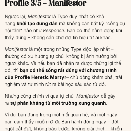
Profile 3/5 – Manifestor
Ngược lại,
Manifestor
là Type duy nhất có khả
năng
khởi tạo đúng đắn
mà không cần bất kỳ “công cụ
nội tâm” nào như
Response
. Bạn có thể hành động khi
thấy đúng – không cần chờ đợi tín hiệu từ ai khác.
Manifestor
là một trong những Type độc lập nhất –
thường có xu hướng tự chủ, không bị ảnh hưởng bởi
người khác. Và nếu bạn đã nhận ra được những lợi thế
đó, thì
bạn có thể sống rất đúng với chương trình
của Profile Heretic Martyr
– chủ động khám phá, trải
nghiệm và tự mình rút ra bài học sâu sắc từ đó.
Nhưng cũng chính vì quá tự chủ,
Manifestor
dễ gây
ra
sự phản kháng từ môi trường xung quanh
.
Ví dụ: bạn đang trong một mối quan hệ, và một ngày
bạn cảm thấy muốn rời đi. Bạn hành động ngay – đột
ngột cắt đứt, không báo trước, không giải thích – khiến