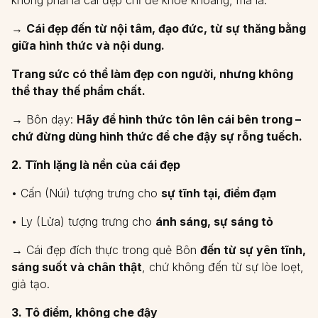
không phải là cái đẹp chỉ để khoe khoang, mà là:
→
Cái đẹp đến từ nội tâm, đạo đức, từ sự thăng bằng
giữa hình thức và nội dung.
Trang sức có thể làm đẹp con người, nhưng không
thể thay thế phẩm chất.
→ Bôn dạy:
Hãy để hình thức tôn lên cái bên trong –
chứ đừng dùng hình thức để che đậy sự rỗng tuếch.
2. Tĩnh lặng là nền của cái đẹp
• Cấn (Núi) tượng trưng cho
sự tĩnh tại, điềm đạm
• Ly (Lửa) tượng trưng cho
ánh sáng, sự sáng tỏ
→ Cái đẹp đích thực trong quẻ Bôn
đến từ sự yên tĩnh,
sáng suốt và chân thật
, chứ không đến từ sự lòe loẹt,
giả tạo.
3. Tô điểm, không che đậy