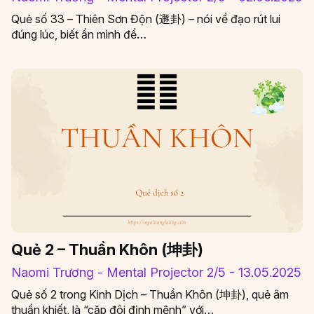
Quẻ số 33 – Thiên Sơn Độn (遯卦) – nói về đạo rút lui
đúng lúc, biết ẩn mình để…
Quẻ 2 – Thuần Khôn (坤卦)
Naomi Trương - Mental Projector 2/5 - 13.05.2025
Quẻ số 2 trong Kinh Dịch – Thuần Khôn (坤卦), quẻ âm
thuần khiết, là “cặp đôi định mệnh” với…