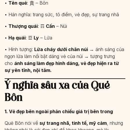
•
Tên quẻ
: 賁 – Bôn
• Hán nghĩa: trang sức, tô điểm, vẻ đẹp, sự trang nhã
•
Thượng quái
: ☶
Cấn
– Núi
•
Hạ quái
: ☲
Ly
– Lửa
• Hình tượng:
Lửa cháy dưới chân núi
→ ánh sáng của
ngọn lửa làm nổi bật dáng vẻ của núi → tượng trưng
cho
ánh sáng làm đẹp hình dáng, vẻ đẹp hiện ra từ
sự yên tĩnh, nội tâm.
Ý nghĩa sâu xa của Quẻ
Bôn
1. Vẻ đẹp bên ngoài phản chiếu giá trị bên trong
Quẻ Bôn nói về
sự trang nhã, tinh tế, mỹ cảm
, nhưng