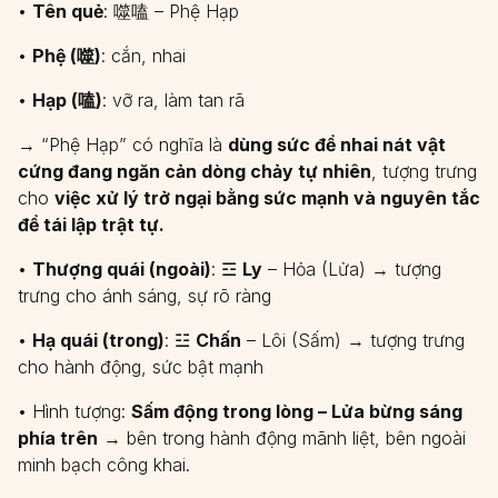
•
Tên quẻ
: 噬嗑 – Phệ Hạp
•
Phệ (噬)
: cắn, nhai
•
Hạp (嗑)
: vỡ ra, làm tan rã
→ “Phệ Hạp” có nghĩa là
dùng sức để nhai nát vật
cứng đang ngăn cản dòng chảy tự nhiên
, tượng trưng
cho
việc xử lý trở ngại bằng sức mạnh và nguyên tắc
để tái lập trật tự.
•
Thượng quái (ngoài)
: ☲
Ly
– Hỏa (Lửa) → tượng
trưng cho ánh sáng, sự rõ ràng
•
Hạ quái (trong)
: ☳
Chấn
– Lôi (Sấm) → tượng trưng
cho hành động, sức bật mạnh
• Hình tượng:
Sấm động trong lòng – Lửa bừng sáng
phía trên
→ bên trong hành động mãnh liệt, bên ngoài
minh bạch công khai.