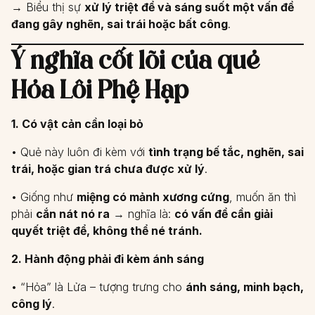
→ Biểu thị sự
xử lý triệt để và sáng suốt một vấn đề
đang gây nghẽn, sai trái hoặc bất công
.
Ý nghĩa cốt lõi của quẻ
Hỏa Lôi Phệ Hạp
1. Có vật cản cần loại bỏ
• Quẻ này luôn đi kèm với
tình trạng bế tắc, nghẽn, sai
trái, hoặc gian trá chưa được xử lý
.
• Giống như
miệng có mảnh xương cứng
, muốn ăn thì
phải
cắn nát nó ra
→ nghĩa là:
có vấn đề cần giải
quyết triệt để, không thể né tránh.
2. Hành động phải đi kèm ánh sáng
• “Hỏa” là Lửa – tượng trưng cho
ánh sáng, minh bạch,
công lý
.