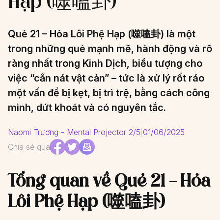
Hạp (噬嗑卦)
Quẻ 21 – Hỏa Lôi Phệ Hạp (噬嗑卦) là một
trong những quẻ mạnh mẽ, hành động và rõ
ràng nhất trong Kinh Dịch, biểu tượng cho
việc “cắn nát vật cản” – tức là xử lý rốt ráo
một vấn đề bị kẹt, bị trì trệ, bằng cách công
minh, dứt khoát và có nguyên tắc.
Naomi Trương - Mental Projector 2/5
|
01/06/2025
Chia sẻ qua
Tổng quan về Quẻ 21 – Hỏa
Lôi Phệ Hạp (噬嗑卦)