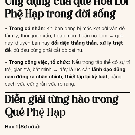
Ứng dụng của quẻ Hỏa Lôi
Phệ Hạp trong đời sống
•
Trong cá nhân
: Khi bạn đang bị mắc kẹt bởi vấn đề
tâm lý, thói quen xấu, hoặc mâu thuẫn nội tâm → quẻ
này khuyên bạn hãy
đối diện thẳng thắn
,
xử lý triệt
để
, dù đau cũng phải cắt bỏ cái hư.
•
Trong công việc, tổ chức
: Nếu trong tập thể có sự trì
trệ, gian trá, bất minh → đây là lúc cần
lãnh đạo dũng
cảm đứng ra chấn chỉnh, thiết lập lại kỷ luật
, bằng
cách vừa cứng rắn vừa rõ ràng.
Diễn giải từng hào trong
Quẻ
Phệ Hạp
Hào 1 (Sơ cửu):