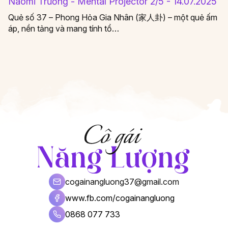
Naomi Trương - Mental Projector 2/5 - 14.07.2025
Quẻ số 37 – Phong Hỏa Gia Nhân (家人卦) – một quẻ ấm
áp, nền tảng và mang tính tổ…
cogainangluong37@gmail.com
www.fb.com/cogainangluong
0868 077 733