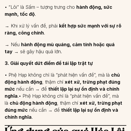
• “Lôi” là Sấm – tượng trưng cho
hành động, sức
mạnh, tốc độ
.
→ Khi xử lý vấn đề, phải
kết hợp sức mạnh với sự rõ
ràng, công chính
.
→ Nếu
hành động mù quáng, cảm tính hoặc quá
tay
→ sẽ gây hậu quả lớn.
3. Giải quyết dứt điểm để tái lập trật tự
• Phệ Hạp không chỉ là “phát hiện vấn đề”, mà là
chủ
động hành động
, thậm chí
xét xử, trừng phạt đúng
mức
nếu cần → để
thiết lập lại sự ổn định và chính
nghĩa
.• Phệ Hạp không chỉ là “phát hiện vấn đề”, mà
là
chủ động hành động
, thậm chí
xét xử, trừng phạt
đúng mức
nếu cần → để
thiết lập lại sự ổn định và
chính nghĩa
.