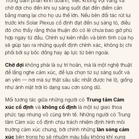
Trong đàm phán kinh doanh, việc không vội vàng và
chờ đợi cho đến khi sự sáng suốt đạt đến điểm cân
bằng mang lại cho họ ưu thế lớn. Nếu bên đối tác rút lui
trước khi Solar Plexus cố định đạt đến sự sáng tỏ, điều
đó cho thấy rằng thỏa thuận đó có lẽ chưa bao giờ phù
hợp ngay từ đầu. Chính sự kiên nhẫn và bình tĩnh của họ
sẽ giúp tạo ra những quyết định chính xác, không bị chi
phối bởi sự bốc đồng hay áp lực từ bên ngoài.
Chờ đợi
không phải là sự trì hoãn, mà là một nghệ thuật
để lắng nghe cảm xúc, để lựa chọn từ sự sáng suốt và
an yên — nơi mà sự thật sâu sắc nhất được hé lộ, giống
như ánh mặt trời ló dạng sau cơn sóng dữ.
Mối tương tác giữa những người có
Trung tâm Cảm
xúc cố định
và
không cố định
là một sự giao thoa
phức tạp nhưng vô cùng tinh tế. Những người có Trung
tâm Cảm xúc cố định chịu trách nhiệm định hình môi
trường cảm xúc chung, bởi chính những
làn sóng cảm
xúc
bên trong họ sẽ nhuộm màu bầu không khí xung