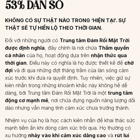
53% DÂN SỐ
KHÔNG CÓ SỰ THẬT NÀO TRONG ‘HIỆN TẠI’. SỰ
THẬT SẼ TỰ HIỂN LỘ THEO THỜI GIAN.
Đối với những người có
Trung tâm Đám Rối Mặt Trời
được định nghĩa
, đây chính là nơi chứa
Thẩm quyền
cá nhân
của họ, hoạt động dựa trên
nhận thức qua
thời gian
. Điều này có nghĩa là họ được thiết kế để
chờ
đợi
và đi qua những đợt thăng trầm của làn sóng cảm
xúc trước khi đưa ra quyết định. Tuy nhiên, việc giữ sự
kiên nhẫn trong những khoảnh khắc này không hề dễ
dàng, bởi Trung tâm Đám Rối Mặt Trời là một
trung tâm
động cơ mạnh mẽ
, nơi chứa đựng nguồn năng lượng dồi
dào nhưng vẫn mang tính cảm xúc chưa trưởng thành.
Nhiệm vụ của họ là học cách kiên nhẫn để khai thác sức
mạnh tiềm ẩn khi dòng cảm xúc trôi qua. Họ thường có
xu hướng
nhảy vào khi cảm xúc dâng cao
và
rút lui