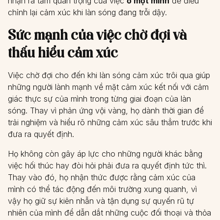
nhận ra tầm quan trọng của việc
ở một mình
để điều
chỉnh lại cảm xúc khi làn sóng đang trỗi dậy.
Sức mạnh của việc chờ đợi và
thấu hiểu cảm xúc
Việc chờ đợi cho đến khi làn sóng cảm xúc trôi qua giúp
những người lành mạnh về mặt cảm xúc kết nối với cảm
giác thực sự của mình trong từng giai đoạn của làn
sóng. Thay vì phản ứng vội vàng, họ dành thời gian để
trải nghiệm và hiểu rõ những cảm xúc sâu thẳm trước khi
đưa ra quyết định.
Họ không còn gây áp lực cho những người khác bằng
việc hối thúc hay đòi hỏi phải đưa ra quyết định tức thì.
Thay vào đó, họ nhận thức được rằng cảm xúc của
mình có thể tác động đến môi trường xung quanh, vì
vậy họ giữ sự kiên nhẫn và tận dụng sự quyến rũ tự
nhiên của mình để dẫn dắt những cuộc đối thoại và thỏa