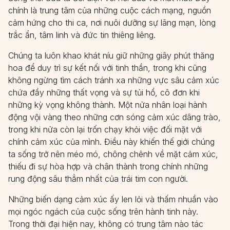
chính là trung tâm của những cuộc cách mạng, nguồn
cảm hứng cho thi ca, nơi nuôi dưỡng sự lãng mạn, lòng
trắc ẩn, tâm linh và đức tin thiêng liêng.
Chúng ta luôn khao khát níu giữ những giây phút thăng
hoa để duy trì sự kết nối với tinh thần, trong khi cũng
không ngừng tìm cách tránh xa những vực sâu cảm xúc
chứa đầy những thất vọng và sự tủi hổ, cô đơn khi
những kỳ vọng không thành. Một nửa nhân loại hành
động vội vàng theo những cơn sóng cảm xúc dâng trào,
trong khi nửa còn lại trốn chạy khỏi việc đối mặt với
chính cảm xúc của mình. Điều này khiến thế giới chúng
ta sống trở nên méo mó, chông chênh về mặt cảm xúc,
thiếu đi sự hòa hợp và chân thành trong chính những
rung động sâu thẳm nhất của trái tim con người.
Những biến dạng cảm xúc ấy len lỏi và thấm nhuần vào
mọi ngóc ngách của cuộc sống trên hành tinh này.
Trong thời đại hiện nay, không có trung tâm nào tác