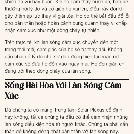
khiến họ vui hay buồn. Khi họ cảm thấy buồn bã, bạn bè
thường hỏi lý do và cố giúp họ vui lên, điều này đôi khi
gây thêm áp lực thay vì giải tỏa. Họ có thể bắt đầu đổ lỗi
cho bản thân hoặc hoàn cảnh xung quanh thay vì chấp
nhận cảm xúc như một dòng chảy tự nhiên.
Trên thực tế, khi làn sóng cảm xúc chuyển đến một
trạng thái mới, cảm giác của họ sẽ tự thay đổi. Không
cần phải có lý do cho sự dao động hiện tại hoặc nơi
cảm xúc sẽ đưa họ đến vào ngày mai. Họ đơn giản chỉ
đang trôi theo dòng chảy của làn sóng.
Sống Hài Hòa Với Làn Sóng Cảm
Xúc
Dù chúng ta có mang Trung tâm Solar Plexus cố định
hay không, tất cả chúng ta đều có thể cảm nhận những
làn sóng điều kiện hóa từ người khác. Chúng ta phải cẩn
thận để không đồng nhất bản thân với làn sóng này.