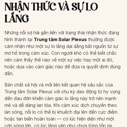
NHẬN THỨC VÀ SỰ LO
LẮNG
Những nỗi sợ hãi gắn liền với trạng thái nhận thức đang
hình thành tại
Trung tâm Solar Plexus
thường được
cảm nhận như một sự lo lắng dai dẳng bắt nguồn từ sự
mơ hồ trong cảm xúc. Con người khó có thể biết chắc
nên cảm thấy thế nào về một sự việc hay một ai đó,
hoặc dựa vào cảm giác nào để đưa ra quyết định đúng
đắn.
Bản chất xã hội và mối liên kết quan hệ sâu sắc của
Trung tâm Solar Plexus với chu kỳ dao động từ hy vọng
đến đau đớn khiến cảm giác lo lắng này trở nên mạnh
mẽ và dễ dàng lan tỏa. Khi cảm xúc dịch chuyển theo
làn sóng, nỗi lo có thể bị khuếch đại lên đến cực điểm
hoặc tan biến hoàn toàn — có lúc hiện diện như một
cơn sóng lớn, có lúc lặng yên như chưa từng tồn tại.