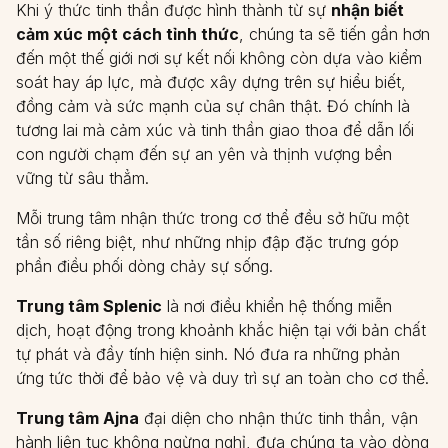
Khi ý thức tinh thần được hình thành từ sự
nhận biết
cảm xúc một cách tỉnh thức
, chúng ta sẽ tiến gần hơn
đến một thế giới nơi sự kết nối không còn dựa vào kiểm
soát hay áp lực, mà được xây dựng trên sự hiểu biết,
đồng cảm và sức mạnh của sự chân thật. Đó chính là
tương lai mà cảm xúc và tinh thần giao thoa để dẫn lối
con người chạm đến sự an yên và thịnh vượng bền
vững từ sâu thẳm.
Mỗi trung tâm nhận thức trong cơ thể đều sở hữu một
tần số riêng biệt, như những nhịp đập đặc trưng góp
phần điều phối dòng chảy sự sống.
Trung tâm Splenic
là nơi điều khiển hệ thống miễn
dịch, hoạt động trong khoảnh khắc hiện tại với bản chất
tự phát và đầy tính hiện sinh. Nó đưa ra những phản
ứng tức thời để bảo vệ và duy trì sự an toàn cho cơ thể.
Trung tâm Ajna
đại diện cho nhận thức tinh thần, vận
hành liên tục không ngừng nghỉ, đưa chúng ta vào dòng