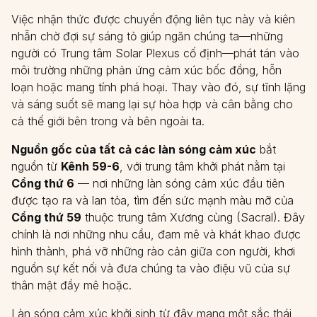
Việc nhận thức được chuyển động liên tục này và kiên
nhẫn chờ đợi sự sáng tỏ giúp ngăn chúng ta—những
người có Trung tâm Solar Plexus cố định—phát tán vào
môi trường những phản ứng cảm xúc bốc đồng, hỗn
loạn hoặc mang tính phá hoại. Thay vào đó, sự tĩnh lặng
và sáng suốt sẽ mang lại sự hòa hợp và cân bằng cho
cả thế giới bên trong và bên ngoài ta.
Nguồn gốc của tất cả các làn sóng cảm xúc
bắt
nguồn từ
Kênh 59-6
, với trung tâm khởi phát nằm tại
Cổng thứ 6
— nơi những làn sóng cảm xúc đầu tiên
được tạo ra và lan tỏa, tìm đến sức mạnh màu mỡ của
Cổng thứ 59
thuộc trung tâm Xương cùng (Sacral). Đây
chính là nơi những nhu cầu, đam mê và khát khao được
hình thành, phá vỡ những rào cản giữa con người, khơi
nguồn sự kết nối và đưa chúng ta vào điệu vũ của sự
thân mật đầy mê hoặc.
Làn sóng cảm xúc khởi sinh từ đây mang một sắc thái