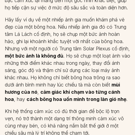
bậc cảm xúc lại mang đến một góc nhìn khác biệt, giúp
họ tiếp cận sự việc ở mức độ sâu sắc và toàn diện hơn.
Hãy lấy ví dụ về một nhiếp ảnh gia muốn khám phá vẻ
đẹp của một bông hoa. Nếu nhiếp ảnh gia đó có Trung
tâm Lá Lách cố định, họ sẽ chụp một bức ảnh hoàn
hảo, ghi lại khoảnh khắc tuyệt vời nhất của bông hoa.
Nhưng với một người có Trung tâm Solar Plexus cố định,
một bức ảnh là không đủ
. Họ sẽ chụp một loạt ảnh vào
những thời điểm khác nhau trong ngày, thay đổi ánh
sáng, góc độ và thậm chí sử dụng các loại máy ảnh
khác nhau. Họ không chỉ biết bông hoa trông ra sao
dưới ánh bình minh hay lúc chiều tà mà còn biết
mùi
hương của nó
,
cảm giác khi chạm vào từng cánh
hoa
, hay
cách bông hoa uốn mình trong làn gió nhẹ
.
Khi hệ thống cảm xúc có đủ thời gian để bộc lộ trọn
vẹn, nó trở thành một dạng trí thông minh cảm xúc vô
cùng nhạy bén, có khả năng nắm bắt thế giới ở một
chiều sâu mà lý trí không thể chạm tới.