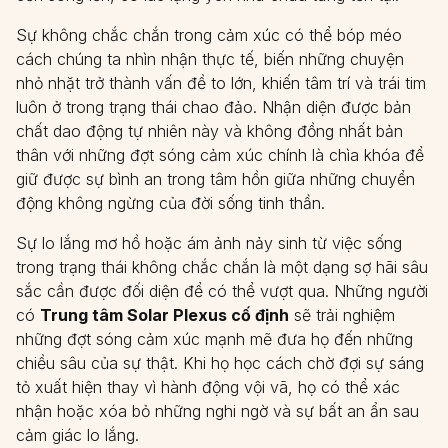
Sự không chắc chắn trong cảm xúc có thể bóp méo
cách chúng ta nhìn nhận thực tế, biến những chuyện
nhỏ nhặt trở thành vấn đề to lớn, khiến tâm trí và trái tim
luôn ở trong trạng thái chao đảo. Nhận diện được bản
chất dao động tự nhiên này và không đồng nhất bản
thân với những đợt sóng cảm xúc chính là chìa khóa để
giữ được sự bình an trong tâm hồn giữa những chuyển
động không ngừng của đời sống tinh thần.
Sự lo lắng mơ hồ hoặc ám ảnh nảy sinh từ việc sống
trong trạng thái không chắc chắn là một dạng sợ hãi sâu
sắc cần được đối diện để có thể vượt qua. Những người
có
Trung tâm Solar Plexus cố định
sẽ trải nghiệm
những đợt sóng cảm xúc mạnh mẽ đưa họ đến những
chiều sâu của sự thật. Khi họ học cách chờ đợi sự sáng
tỏ xuất hiện thay vì hành động vội vã, họ có thể xác
nhận hoặc xóa bỏ những nghi ngờ và sự bất an ẩn sau
cảm giác lo lắng.