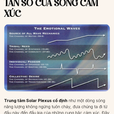
TẦN SỐ CỦA SÓNG CẢM
XÚC
Trung tâm Solar Plexus cố định
như một dòng sóng
năng lượng không ngừng tuôn chảy, đưa chúng ta đi từ
đầu này đến đầu kia của những cung bậc cảm xúc. Đây