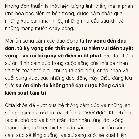
không đơn thuần là một hiện tượng tinh thần, mà là phản
ứng hóa học diễn ra bên trong, được cảm nhận qua
những xúc cảm mãnh liệt, những nhu cầu sâu kín và
những mong muốn cháy bỏng.
Mỗi làn sóng cảm xúc dao động từ
hy vọng đến đau
đớn, từ kỳ vọng đến thất vọng, từ niềm vui đến tuyệt
vọng—và rồi lại quay về điểm xuất phát
. Để đạt được
sự ổn định cảm xúc trong cuộc sống của mỗi cá nhân
và trên toàn thế giới, chúng ta cần hiểu, chấp nhận và
cuối cùng vượt qua những dao động này. Điều đáng lưu
ý là:
sự ổn định đó không thể đạt được bằng cách
kiểm soát tâm trí.
Chìa khóa để vượt qua hệ thống cảm xúc và những làn
sóng ngầm mà nó lan tỏa chính là
“chờ đợi”
. Khi chúng
ta biết chờ đợi và bình thản đón nhận từng đợt sóng
thăng trầm, sự hiểu biết sẽ dần sâu sắc, các làn sóng
cảm xúc sẽ lắng xuống, và sự sáng suốt sẽ xuất hiện.