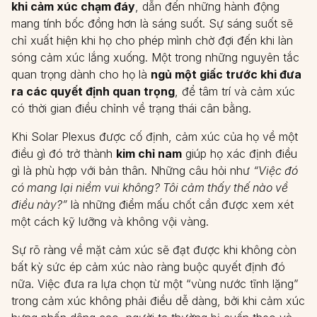
khi cảm xúc chạm đáy
, dẫn đến những hành động
mang tính bốc đồng hơn là sáng suốt. Sự sáng suốt sẽ
chỉ xuất hiện khi họ cho phép mình chờ đợi đến khi làn
sóng cảm xúc lắng xuống. Một trong những nguyên tắc
quan trọng dành cho họ là
ngủ một giấc trước khi đưa
ra các quyết định quan trọng
, để tâm trí và cảm xúc
có thời gian điều chỉnh về trạng thái cân bằng.
Khi Solar Plexus được cố định, cảm xúc của họ về một
điều gì đó trở thành
kim chỉ nam
giúp họ xác định điều
gì là phù hợp với bản thân. Những câu hỏi như
“Việc đó
có mang lại niềm vui không? Tôi cảm thấy thế nào về
điều này?”
là những điểm mấu chốt cần được xem xét
một cách kỹ lưỡng và không vội vàng.
Sự rõ ràng về mặt cảm xúc sẽ đạt được khi không còn
bất kỳ sức ép cảm xúc nào ràng buộc quyết định đó
nữa. Việc đưa ra lựa chọn từ một “vùng nước tĩnh lặng”
trong cảm xúc không phải điều dễ dàng, bởi khi cảm xúc