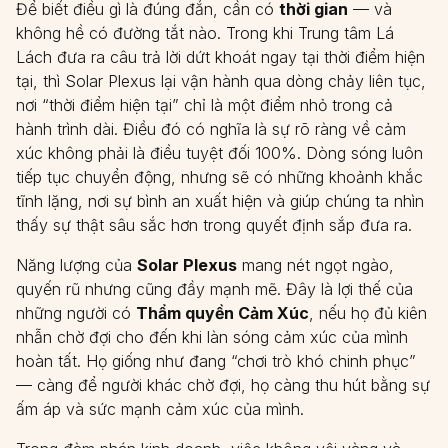
Để biết điều gì là đúng đắn, cần có
thời gian
— và
không hề có đường tắt nào. Trong khi Trung tâm Lá
Lách đưa ra câu trả lời dứt khoát ngay tại thời điểm hiện
tại, thì Solar Plexus lại vận hành qua dòng chảy liên tục,
nơi “thời điểm hiện tại” chỉ là một điểm nhỏ trong cả
hành trình dài. Điều đó có nghĩa là sự rõ ràng về cảm
xúc không phải là điều tuyệt đối 100%. Dòng sóng luôn
tiếp tục chuyển động, nhưng sẽ có những khoảnh khắc
tĩnh lặng, nơi sự bình an xuất hiện và giúp chúng ta nhìn
thấy sự thật sâu sắc hơn trong quyết định sắp đưa ra.
Năng lượng của
Solar Plexus
mang nét ngọt ngào,
quyến rũ nhưng cũng đầy mạnh mẽ. Đây là lợi thế của
những người có
Thẩm quyền Cảm Xúc
, nếu họ đủ kiên
nhẫn chờ đợi cho đến khi làn sóng cảm xúc của mình
hoàn tất. Họ giống như đang “chơi trò khó chinh phục”
— càng để người khác chờ đợi, họ càng thu hút bằng sự
ấm áp và sức mạnh cảm xúc của mình.