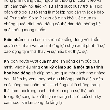
hưng phấn dâng cao, người ta thường bị cuốn theo và
chỉ cảm thấy hối tiếc khi sự sáng suốt quay trở lại. Học
cách chờ đợi sự rõ ràng là một lớp học cần thiết để bảo
vệ Trung tâm Solar Plexus cố định khỏi việc đưa ra
những quyết định bốc đồng có thể dẫn đến những hệ
quả không mong muốn.
Kiên nhẫn
chính là chìa khóa để sống đúng với Thẩm
quyền cá nhân và tránh những lựa chọn xuất phát từ sự
xao động tạm thời thay vì sự hiểu biết thực sự.
Khi con người vượt qua những làn sóng cảm xúc của
mình, việc hiểu rằng
chu kỳ cảm xúc là một quá trình
hóa học động
sẽ giúp họ vượt qua một cách nhẹ nhàng
hơn. Niềm hy vọng hay nỗi đau không phải là điểm đến
cuối cùng của nhận thức — chúng chỉ là những trạng
thái tạm thời trong hành trình khám phá sự thật bên
trong. Sự sáng tỏ xuất hiện rõ ràng nhất ở cuối chu kỳ
cảm xúc, khi làn sóng đã lắng lại.