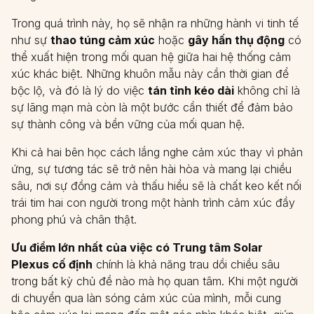
Trong quá trình này, họ sẽ nhận ra những hành vi tinh tế
như sự
thao túng cảm xúc
hoặc
gây hấn thụ động
có
thể xuất hiện trong mối quan hệ giữa hai hệ thống cảm
xúc khác biệt. Những khuôn mẫu này cần thời gian để
bộc lộ, và đó là lý do việc
tán tỉnh kéo dài
không chỉ là
sự lãng mạn mà còn là một bước cần thiết để đảm bảo
sự thành công và bền vững của mối quan hệ.
Khi cả hai bên học cách lắng nghe cảm xúc thay vì phản
ứng, sự tương tác sẽ trở nên hài hòa và mang lại chiều
sâu, nơi sự đồng cảm và thấu hiểu sẽ là chất keo kết nối
trái tim hai con người trong một hành trình cảm xúc đầy
phong phú và chân thật.
Ưu điểm lớn nhất của việc có Trung tâm Solar
Plexus cố định
chính là khả năng trau dồi chiều sâu
trong bất kỳ chủ đề nào mà họ quan tâm. Khi một người
di chuyển qua làn sóng cảm xúc của mình, mỗi cung