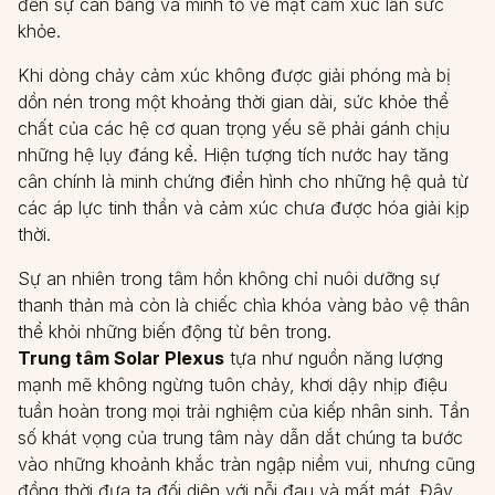
đến sự cân bằng và minh tỏ về mặt cảm xúc lẫn sức
khỏe.
Khi dòng chảy cảm xúc không được giải phóng mà bị
dồn nén trong một khoảng thời gian dài, sức khỏe thể
chất của các hệ cơ quan trọng yếu sẽ phải gánh chịu
những hệ lụy đáng kể. Hiện tượng tích nước hay tăng
cân chính là minh chứng điển hình cho những hệ quả từ
các áp lực tinh thần và cảm xúc chưa được hóa giải kịp
thời.
Sự an nhiên trong tâm hồn không chỉ nuôi dưỡng sự
thanh thản mà còn là chiếc chìa khóa vàng bảo vệ thân
thể khỏi những biến động từ bên trong.
Trung tâm Solar Plexus
tựa như nguồn năng lượng
mạnh mẽ không ngừng tuôn chảy, khơi dậy nhịp điệu
tuần hoàn trong mọi trải nghiệm của kiếp nhân sinh. Tần
số khát vọng của trung tâm này dẫn dắt chúng ta bước
vào những khoảnh khắc tràn ngập niềm vui, nhưng cũng
đồng thời đưa ta đối diện với nỗi đau và mất mát. Đây