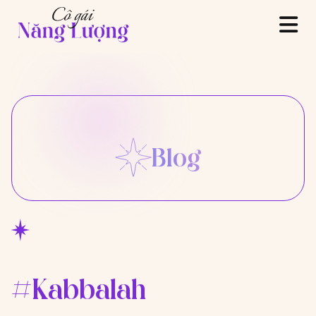
Blog
#Kabbalah