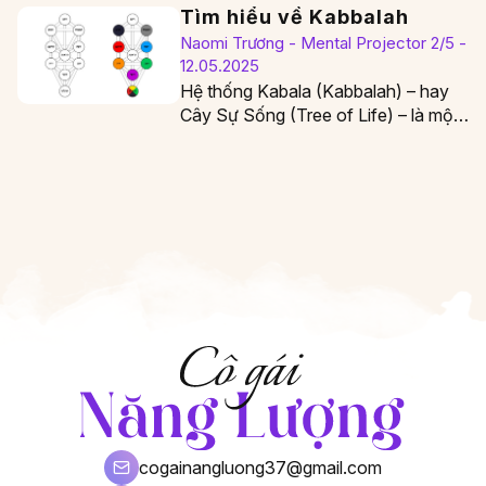
Tìm hiểu về Kabbalah
Naomi Trương - Mental Projector 2/5 -
12.05.2025
Hệ thống Kabala (Kabbalah) – hay
Cây Sự Sống (Tree of Life) – là một
trong bốn nền tảng chính…
cogainangluong37@gmail.com