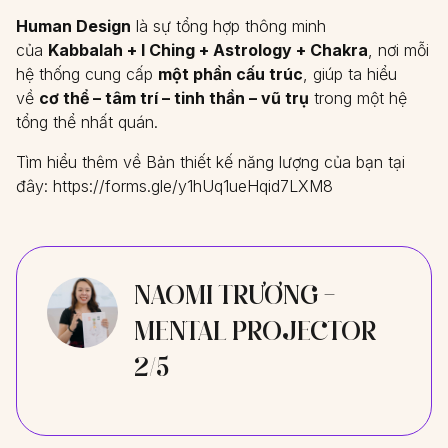
Human Design
là sự tổng hợp thông minh
của
Kabbalah + I Ching + Astrology + Chakra
, nơi mỗi
hệ thống cung cấp
một phần cấu trúc
, giúp ta hiểu
về
cơ thể – tâm trí – tinh thần – vũ trụ
trong một hệ
tổng thể nhất quán.
Tìm hiểu thêm về Bản thiết kế năng lượng của bạn tại
đây:
https://forms.gle/y1hUq1ueHqid7LXM8
NAOMI TRƯƠNG -
MENTAL PROJECTOR
2/5