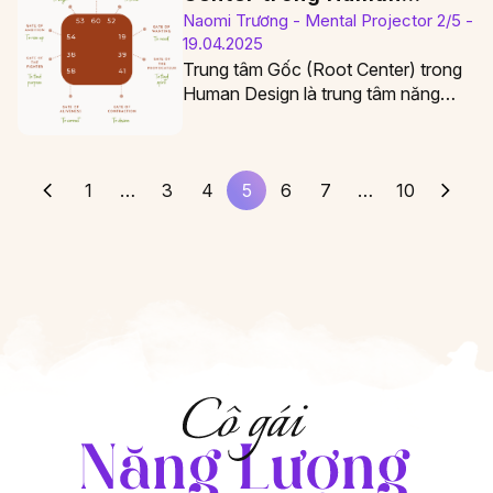
Design
Naomi Trương - Mental Projector 2/5 -
19.04.2025
Trung tâm Gốc (Root Center) trong
Human Design là trung tâm năng
lượng áp lực liên quan đến sự sống…
1
…
3
4
5
6
7
…
10