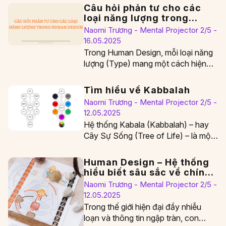
Câu hỏi phản tư cho các
loại năng lượng trong
Human Design
Naomi Trương - Mental Projector 2/5 -
16.05.2025
Trong Human Design, mỗi loại năng
lượng (Type) mang một cách hiện
diện và học hỏi khác nhau. Khi bạn…
Tìm hiểu về Kabbalah
Naomi Trương - Mental Projector 2/5 -
12.05.2025
Hệ thống Kabala (Kabbalah) – hay
Cây Sự Sống (Tree of Life) – là một
trong bốn nền tảng chính…
Human Design – Hệ thống
hiểu biết sâu sắc về chính
mình
Naomi Trương - Mental Projector 2/5 -
12.05.2025
Trong thế giới hiện đại đầy nhiễu
loạn và thông tin ngập tràn, con