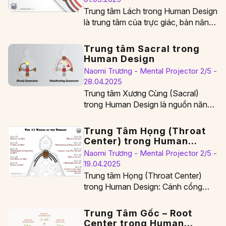
Trung tâm Lách trong Human Design
là trung tâm của trực giác, bản năng
sinh tồn và sức khỏe thể…
Trung tâm Sacral trong
Human Design
Naomi Trương - Mental Projector 2/5 -
28.04.2025
Trung tâm Xương Cùng (Sacral)
trong Human Design là nguồn năng
lượng sự sống bền bỉ và sáng tạo
nhất.…
Trung Tâm Họng (Throat
Center) trong Human
Design
Naomi Trương - Mental Projector 2/5 -
19.04.2025
Trung tâm Họng (Throat Center)
trong Human Design: Cánh cổng
biểu đạt sự thật và quyền năng cá
nhân Trung…
Trung Tâm Gốc – Root
Center trong Human