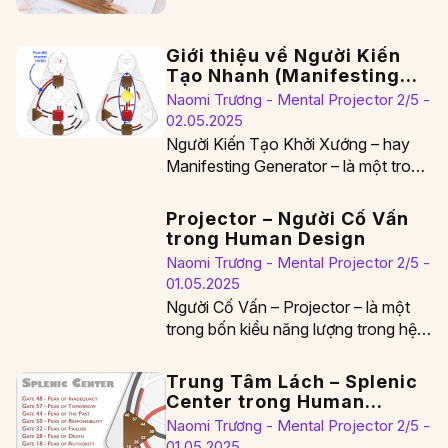
người ngày càng khao khát được…
Giới thiệu về Người Kiến
Tạo Nhanh (Manifesting
Generator) trong Human
Naomi Trương - Mental Projector 2/5 -
Design
02.05.2025
Người Kiến Tạo Khởi Xướng – hay
Manifesting Generator – là một trong
năm kiểu năng lượng chính trong
hệ…
Projector – Người Cố Vấn
trong Human Design
Naomi Trương - Mental Projector 2/5 -
01.05.2025
Người Cố Vấn – Projector – là một
trong bốn kiểu năng lượng trong hệ
thống Human Design, mang theo…
Trung Tâm Lách – Splenic
Center trong Human
Design
Naomi Trương - Mental Projector 2/5 -
01.05.2025