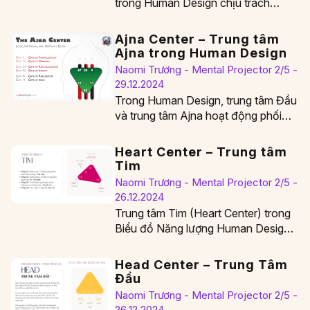
trong Human Design chịu trách
nhiệm cho ý thức tinh Thần, nhận
thức cảm…
Ajna Center – Trung tâm
Ajna trong Human Design
Naomi Trương - Mental Projector 2/5 -
29.12.2024
Trong Human Design, trung tâm Đầu
và trung tâm Ajna hoạt động phối
hợp với nhau để tạo thành tâm…
Heart Center – Trung tâm
Tim
Naomi Trương - Mental Projector 2/5 -
26.12.2024
Trung tâm Tim (Heart Center) trong
Biểu đồ Năng lượng Human Design,
dù nhỏ bé và có vẻ ẩn mình,…
Head Center – Trung Tâm
Đầu
Naomi Trương - Mental Projector 2/5 -
26.12.2024