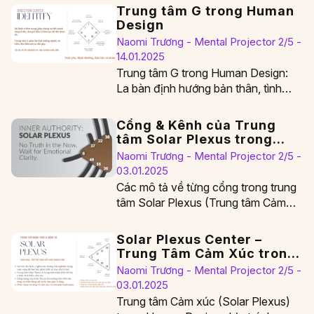
Trung tâm G trong Human
Design
Naomi Trương - Mental Projector 2/5 -
14.01.2025
Trung tâm G trong Human Design:
La bàn định hướng bản thân, tình
yêu và mục đích sống Trung tâm…
Cổng & Kênh của Trung
tâm Solar Plexus trong
Human Design
Naomi Trương - Mental Projector 2/5 -
03.01.2025
Các mô tả về từng cổng trong trung
tâm Solar Plexus (Trung tâm Cảm
xúc trong Human Design) cho thấy…
Solar Plexus Center –
Trung Tâm Cảm Xúc trong
Human Design
Naomi Trương - Mental Projector 2/5 -
03.01.2025
Trung tâm Cảm xúc (Solar Plexus)