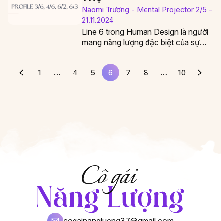
Naomi Trương - Mental Projector 2/5 -
21.11.2024
Line 6 trong Human Design là người
mang năng lượng đặc biệt của sự
trưởng thành và khả năng truyền…
1
…
4
5
6
7
8
…
10
cogainangluong37@gmail.com