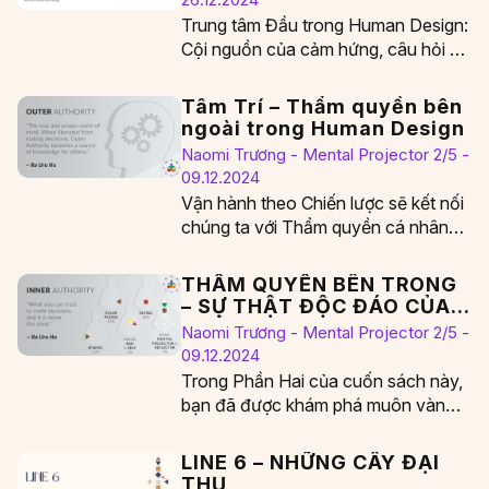
Trung tâm Đầu trong Human Design:
Cội nguồn của cảm hứng, câu hỏi và
áp lực tinh thần Trung tâm…
Tâm Trí – Thẩm quyền bên
ngoài trong Human Design
Naomi Trương - Mental Projector 2/5 -
09.12.2024
Vận hành theo Chiến lược sẽ kết nối
chúng ta với Thẩm quyền cá nhân
của mình. Khi chúng ta…
THẨM QUYỀN BÊN TRONG
– SỰ THẬT ĐỘC ĐÁO CỦA
CHÚNG TA
Naomi Trương - Mental Projector 2/5 -
09.12.2024
Trong Phần Hai của cuốn sách này,
bạn đã được khám phá muôn vàn
cách thức mà trí óc uyên…
LINE 6 – NHỮNG CÂY ĐẠI
THỤ