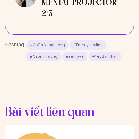
MENTAL PROJECTOR
2/5
Hashtag
#CoGaiNangLuong
#EnergyHealing
#NaomiTruong
#selflove
#YeuBanThan
Bài viết liên quan