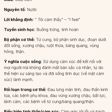
Nguyên tố
: Nước
Lời khẳng định:
“ Tôi cảm thấy” – “I feel”
Tuyến sinh học
: Buồng trứng, tinh hoàn
Bộ phận cơ thể:
Tử cung, bộ phận sinh dục, đoạn dưới
đốt sống, xương chậu, ruột thừa, bàng quang, vùng
hông, thận.
Ý nghĩa cuộc sống
: Sử dụng cảm xúc để kết nối với
mọi người mà không đánh mất bản sắc cá nhân, tự do
thể hiện sự sáng tạo và đời sống tình dục (về mặt cảm
xúc) lành mạnh.
Rối loạn trong cơ thể:
Đau lưng mãn tính, đau thần kinh
tọa, các bệnh phụ khoa, đau vùng xương chậu, bất lực,
lãnh cảm, các bệnh về tử cung/bàng quang/thận.
Biểu hiện tinh thần/cảm xúc
: Cảm giác tội lỗi và trách