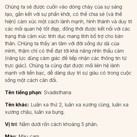
Chúng ta sẽ được cuốn vào dòng chảy của sự sáng
tạo, gắn kết với sự phấn khởi, có thể chia sẻ (và thể
hiện) cảm xúc một cách lành mạnh, hình thành và duy trì
các mối quan hệ tốt đẹp, đồng thời được kết nối với các
trạng thái cảm xúc tính dục mang tính bổ trợ cho bản
thân. CHúng ta thấy an tâm với đời sống dư dả của
mình, thậm chí có thể đạt tới khả năng nhìn thấu cảm
(năng lực dùng cảm giác để tiếp nhận các thông tin từ
trực giác). Chúng ta cũng đạt được mối liên hệ lành
mạnh với tiền bạc, dễ dàng duy trì sự giàu có trong cuộc
sống một cách cân đối.
Tên tiếng phạn
: Svadisthana
Tên khác:
Luân xa thứ 2, luân xa xương cùng, luân xa
xương chậu, luân xa bụng.
Vị trí
: Nằm dưới rốn cách khoảng 5 phân.
Màu
: Màu cam