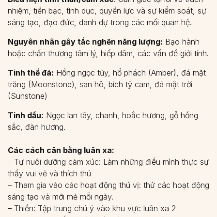
nhiệm, tiền bạc, tình dục, quyền lực và sự kiểm soát, sự
sáng tạo, đạo đức, danh dự trong các mối quan hệ.
Nguyên nhân gây tắc nghẽn năng lượng:
Bạo hành
hoặc chấn thương tâm lý, hiếp dâm, các vấn đề giới tính.
Tinh thể đá:
Hồng ngọc tủy, hổ phách (Amber), đá mặt
trăng (Moonstone), san hô, bích tỷ cam, đá mặt trời
(Sunstone)
Tinh dầu:
Ngọc lan tây, chanh, hoắc hương, gỗ hồng
sắc, đàn hương.
Các cách cân bằng luân xa:
– Tự nuôi dưỡng cảm xúc: Làm những điều mình thực sự
thấy vui vẻ và thích thú
– Tham gia vào các hoạt động thú vị: thử các hoạt động
sáng tạo và mới mẻ mỗi ngày.
– Thiền: Tập trung chú ý vào khu vực luân xa 2