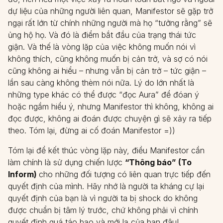
dự liệu của những người liên quan, Manifestor sẽ gặp trở
ngại rất lớn từ chính những người mà họ “tưởng rằng” sẽ
ủng hộ họ. Và đó là điểm bắt đầu của trạng thái tức
giận. Và thế là vòng lặp của việc không muốn nói vì
không thích, cũng không muốn bị cản trở, và sợ có nói
cũng không ai hiểu – nhưng vẫn bị cản trở – tức giận –
lần sau càng không thèm nói nữa. Lý do lớn nhất là
những type khác có thể được “đọc Aura” để đóan ý
hoặc ngầm hiểu ý, nhưng Manifestor thì không, không ai
đọc được, không ai đoán được chuyện gì sẽ xảy ra tiếp
theo. Tóm lại, đừng ai cố đoán Manifestor =))
Tóm lại để kết thúc vòng lặp này, điều Manifestor cần
làm chính là sử dụng chiến lược
“Thông báo”
(To
Inform)
cho những đối tượng có liên quan trực tiếp đến
quyết định của mình. Hãy nhớ là người ta kháng cự lại
quyết định của bạn là vì người ta bị shock do không
được chuẩn bị tâm lý trước, chứ không phải vì chính
quyết định quá táo bạo và mới lạ của bạn đâu!