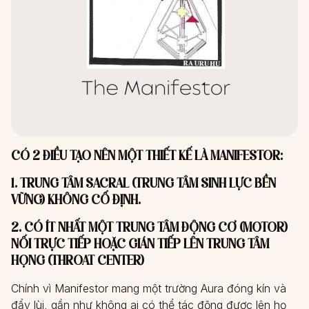
CÓ 2 ĐIỀU TẠO NÊN MỘT THIẾT KẾ LÀ MANIFESTOR:
1. TRUNG TÂM SACRAL (TRUNG TÂM SINH LỰC BỀN
VỮNG) KHÔNG CỐ ĐỊNH.
2. CÓ ÍT NHẤT MỘT TRUNG TÂM ĐỘNG CƠ (MOTOR)
NỐI TRỰC TIẾP HOẶC GIÁN TIẾP LÊN TRUNG TÂM
HỌNG (THROAT CENTER)
Chính vì Manifestor mang một trường Aura đóng kín và
đẩy lùi, gần như không ai có thể tác động được lên họ