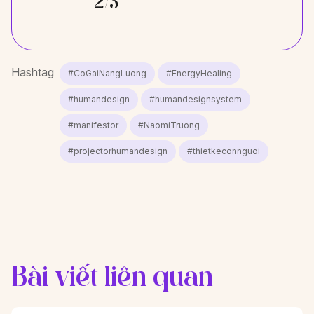
2/5
Hashtag
#CoGaiNangLuong
#EnergyHealing
#humandesign
#humandesignsystem
#manifestor
#NaomiTruong
#projectorhumandesign
#thietkeconnguoi
Bài viết liên quan