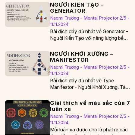
NGƯỜI KIẾN TẠO –
GENERATOR
Naomi Trương - Mental Projector 2/5 -
11.11.2024
Bài dịch đầy đủ nhất về Generator -
Người Kiến Tạo với năng lượng bền
vững. Tài liệu được dịch…
NGƯỜI KHỞI XƯỚNG –
MANIFESTOR
Naomi Trương - Mental Projector 2/5 -
11.11.2024
Bài dịch đầy đủ nhất về Type
Manifestor - Người Khởi Xướng. Tài
liệu được dịch từ sách The
Definitive…
Giải thích về màu sắc của 7
luân xa
Naomi Trương - Mental Projector 2/5 -
11.11.2024
Mỗi luân xa được cho là phát ra các