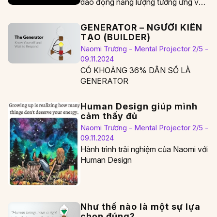
dao động năng lượng tương ứng với
các bước sóng màu.…
GENERATOR – NGƯỜI KIẾN
TẠO (BUILDER)
Naomi Trương - Mental Projector 2/5 -
09.11.2024
CÓ KHOẢNG 36% DÂN SỐ LÀ
GENERATOR
Human Design giúp mình
cảm thấy đủ
Naomi Trương - Mental Projector 2/5 -
09.11.2024
Hành trình trải nghiệm của Naomi với
Human Design
Như thế nào là một sự lựa
chọn đúng?