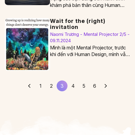
khám phá bản thân cùng Human
Design
Wait for the (right)
invitation
Naomi Trương - Mental Projector 2/5 -
09.11.2024
Mình là một Mental Projector, trước
khi đến với Human Design, mình vẫn
hay ngờ ngợ để ý thấy mỗi…
1
2
3
4
5
6