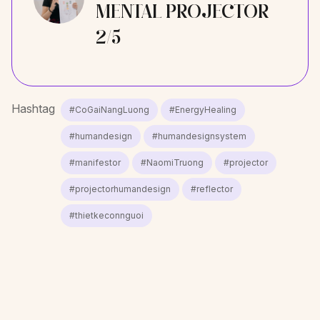
MENTAL PROJECTOR
2/5
Hashtag
#CoGaiNangLuong
#EnergyHealing
#humandesign
#humandesignsystem
#manifestor
#NaomiTruong
#projector
#projectorhumandesign
#reflector
#thietkeconnguoi