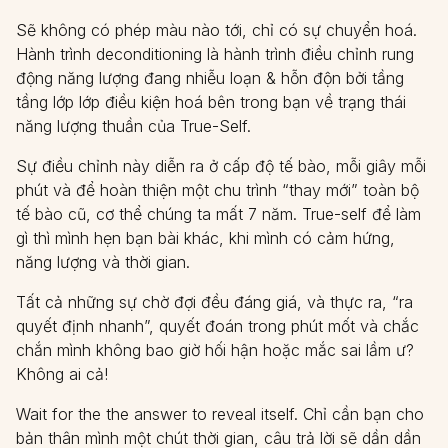
Sẽ không có phép màu nào tới, chỉ có sự chuyển hoá.
Hành trình deconditioning là hành trình điều chỉnh rung
động năng lượng đang nhiễu loạn & hỗn độn bởi tầng
tầng lớp lớp điều kiện hoá bên trong bạn về trạng thái
năng lượng thuần của True-Self.
Sự điều chỉnh này diễn ra ở cấp độ tế bào, mỗi giây mỗi
phút và để hoàn thiện một chu trình “thay mới” toàn bộ
tế bào cũ, cơ thể chúng ta mất 7 năm. True-self để làm
gì thì mình hẹn bạn bài khác, khi mình có cảm hứng,
năng lượng và thời gian.
Tất cả những sự chờ đợi đều đáng giá, và thực ra, “ra
quyết định nhanh”, quyết đoán trong phút mốt và chắc
chắn mình không bao giờ hối hận hoặc mắc sai lầm ư?
Không ai cả!
Wait for the the answer to reveal itself. Chỉ cần bạn cho
bản thân mình một chút thời gian, câu trả lời sẽ dần dần