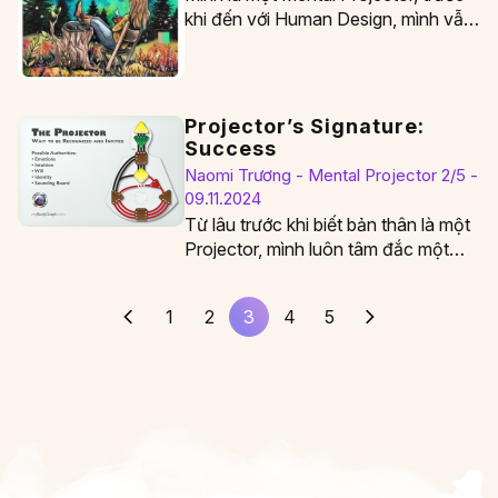
khi đến với Human Design, mình vẫn
hay ngờ ngợ để ý thấy mỗi…
Projector’s Signature:
Success
Naomi Trương - Mental Projector 2/5 -
09.11.2024
Từ lâu trước khi biết bản thân là một
Projector, mình luôn tâm đắc một
câu quote “Success isn't about…
1
2
3
4
5