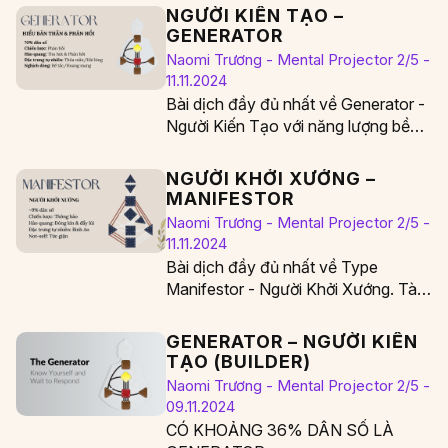
NGƯỜI KIẾN TẠO –
GENERATOR
Naomi Trương - Mental Projector 2/5 -
11.11.2024
Bài dịch đầy đủ nhất về Generator -
Người Kiến Tạo với năng lượng bền
vững. Tài liệu được dịch…
NGƯỜI KHỞI XƯỚNG –
MANIFESTOR
Naomi Trương - Mental Projector 2/5 -
11.11.2024
Bài dịch đầy đủ nhất về Type
Manifestor - Người Khởi Xướng. Tài
liệu được dịch từ sách The
Definitive…
GENERATOR – NGƯỜI KIẾN
TẠO (BUILDER)
Naomi Trương - Mental Projector 2/5 -
09.11.2024
CÓ KHOẢNG 36% DÂN SỐ LÀ