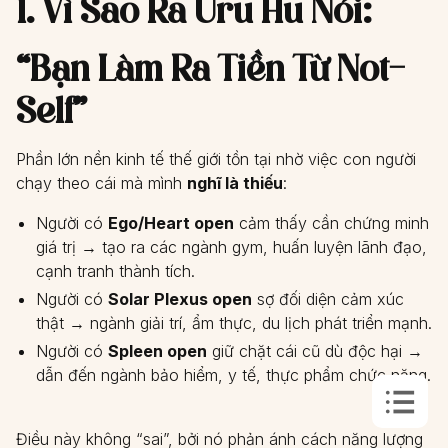
1. Vì Sao Ra Uru Hu Nói:
“Bạn Làm Ra Tiền Từ Not-
Self”
Phần lớn nền kinh tế thế giới tồn tại nhờ việc con người
chạy theo cái mà mình
nghĩ là thiếu
:
Người có
Ego/Heart open
cảm thấy cần chứng minh
giá trị → tạo ra các ngành gym, huấn luyện lãnh đạo,
cạnh tranh thành tích.
Người có
Solar Plexus open
sợ đối diện cảm xúc
thật → ngành giải trí, ẩm thực, du lịch phát triển mạnh.
Người có
Spleen open
giữ chặt cái cũ dù độc hại →
dẫn đến ngành bảo hiểm, y tế, thực phẩm chức năng.
Điều này không “sai”, bởi nó phản ánh cách năng lượng