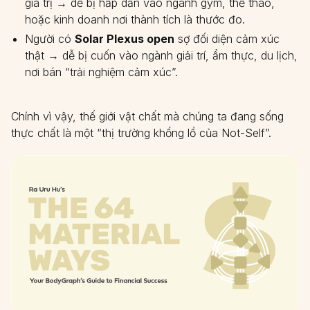
giá trị → dễ bị hấp dẫn vào ngành gym, thể thao,
hoặc kinh doanh nơi thành tích là thước đo.
Người có
Solar Plexus open
sợ đối diện cảm xúc
thật → dễ bị cuốn vào ngành giải trí, ẩm thực, du lịch,
nơi bán “trải nghiệm cảm xúc”.
Chính vì vậy, thế giới vật chất mà chúng ta đang sống
thực chất là một “thị trường khổng lồ của Not-Self”.