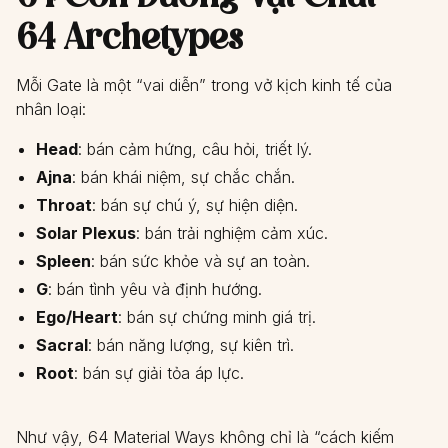
64 Archetypes
Mỗi Gate là một “vai diễn” trong vở kịch kinh tế của
nhân loại:
Head
: bán cảm hứng, câu hỏi, triết lý.
Ajna
: bán khái niệm, sự chắc chắn.
Throat
: bán sự chú ý, sự hiện diện.
Solar Plexus
: bán trải nghiệm cảm xúc.
Spleen
: bán sức khỏe và sự an toàn.
G
: bán tình yêu và định hướng.
Ego/Heart
: bán sự chứng minh giá trị.
Sacral
: bán năng lượng, sự kiên trì.
Root
: bán sự giải tỏa áp lực.
Như vậy, 64 Material Ways không chỉ là “cách kiếm