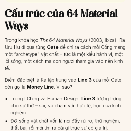
Cấu trúc của 64 Material
Ways
Trong khóa học
The 64 Material Ways
(2003, Ibiza), Ra
Uru Hu đi qua từng
Gate
để chỉ ra cách mỗi Cổng mang
một “archetype” vật chất – tức là một kiểu hành vi, một
lối sống, một cách mà con người tham gia vào nền kinh
tế.
Điểm đặc biệt là Ra tập trung vào
Line 3
của mỗi Gate,
còn gọi là
Money Line
. Vì sao?
Trong I Ching và Human Design,
Line 3
tượng trưng
cho sự thử – sai, va chạm với thực tế, học qua kinh
nghiệm.
Đời sống vật chất vốn là nơi đầy rủi ro, thử nghiệm,
thất bại, rồi mới tìm ra cái gì thực sự có giá trị.